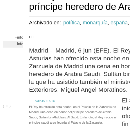
príncipe heredero de Ar
Archivado en:
política
,
monarquía
,
españa
+info
EFE
+info
Madrid.- Madrid, 6 jun (EFE).-El Rey
Asturias han ofrecido esta noche en 
Zarzuela de Madrid una cena en hon
heredero de Arabia Saudí, Sultán bi
la que ha asistido también el minist
Exteriores, Miguel Angel Moratinos.
El
AMPLIAR FOTO
(EFE)
ini
El Rey ha ofrecido esta noche, en el Palacio de la Zarzuela de
Madrid, una cena en honor del príncipe heredero de Arabia
of
Saudí, Sultán bin Abdulaziz Al Saud. En la foto, el Rey recibe al
fin
príncipe saudí a su llegada al Palacio de la Zarzuela.