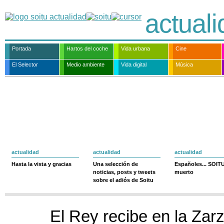
actual
Portada
Hartos del coche
Vida urbana
Cine
El Selector
Medio ambiente
Vida digital
Música
actualidad
actualidad
actualidad
Hasta la vista y gracias
Una selección de
Españoles... SOIT
noticias, posts y tweets
muerto
sobre el adiós de Soitu
El Rey recibe en la Zarz