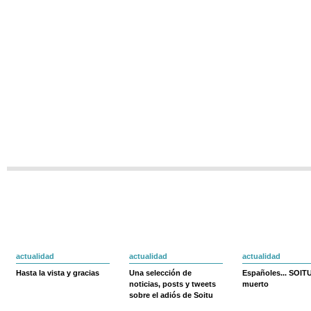
actualidad
actualidad
actualidad
Hasta la vista y gracias
Una selección de
Españoles... SOIT
noticias, posts y tweets
muerto
sobre el adiós de Soitu