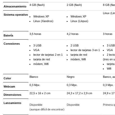
4 GB (flash)
2 GB (flash)
8 GB (fla
Almacenamiento
Linux (Li
Sistema operativo
Windows XP
Windows XP
Linux (Xandros)
Linux (Linpus)
3,5 horas
4,2 horas
3 horas
Batería
Conexiones
3 USB
2 USB
3 USB
VGA
lector de tarjetas 3 en 1
VGA
lector de tarjetas 2 en 1
tarjeta de red
2 lect
tarjeta de red
módem, Wifi
(tres en 
módem, Wifi
tarjeta
Wifi
Blanco
Negro
Banco, az
Color
0,3 Mpx.
0,3 Mpx.
0,3 Mpx.
Webcam
22,5 x 16 x 2 cm
24,3 x 17,2 x 2,9 cm
24,9 x 17
Dimensiones
Lanzamiento
Disponible
Disponible
Primera q
(aunque difícil de encontrar)