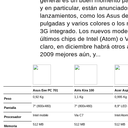
general es un buen momento par
y en particular, están anuncia
lanzamientos, como los Asus de
pulgadas y varios colores o los
3G integrado. Los nuevos model
últimos chips de Intel (Atom) o
claro, en diciembre habrá otros a
2009 mejores aún, y...
Asus Eee PC 701
Airis Kira 100
Acer Asp
0,92 Kg
1,1 Kg
0,995 Kg
Peso
7" (800x480)
7" (800x480)
8,9" LED
Pantalla
Intel mobile
Via C7
Intel Ato
Procesador
512 MB
512 MB
512 MB
Memoria