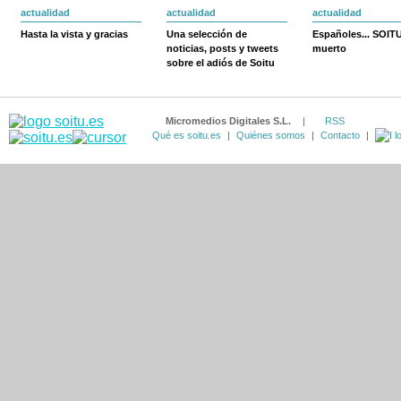
actualidad
actualidad
actualidad
Hasta la vista y gracias
Una selección de
Españoles... SOIT
noticias, posts y tweets
muerto
sobre el adiós de Soitu
Micromedios Digitales S.L.
|
RSS
Qué es soitu.es
|
Quiénes somos
|
Contacto
|