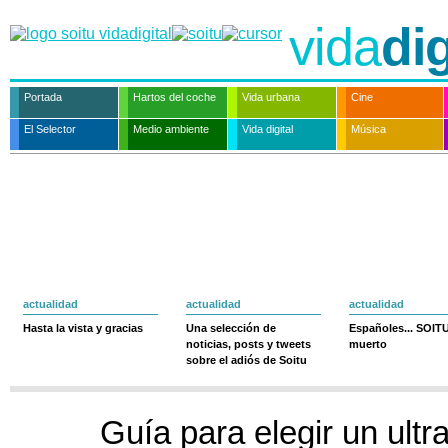
vida
dig
Portada
Hartos del coche
Vida urbana
Cine
El Selector
Medio ambiente
Vida digital
Música
actualidad
actualidad
actualidad
Hasta la vista y gracias
Una selección de
Españoles... SOIT
noticias, posts y tweets
muerto
sobre el adiós de Soitu
Guía para elegir un ultra