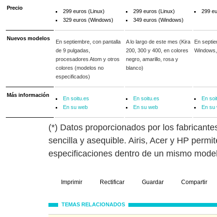
Precio
299 euros (Linux)
299 euros (Linux)
299 e
329 euros (Windows)
349 euros (Windows)
Nuevos modelos
En septiembre, con pantalla
A lo largo de este mes (Kira
En septie
de 9 pulgadas,
200, 300 y 400, en colores
Windows, 
procesadores Atom y otros
negro, amarillo, rosa y
colores (modelos no
blanco)
especificados)
Más información
En soitu.es
En soitu.es
En soi
En su web
En su web
En su
(*) Datos proporcionados por los fabricante
sencilla y asequible. Airis, Acer y HP permi
especificaciones dentro de un mismo mode
Imprimir
Rectificar
Guardar
Compartir
TEMAS RELACIONADOS