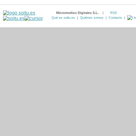
Micromedios Digitales S.L.
|
RSS
Qué es soitu.es
|
Quiénes somos
|
Contacto
|