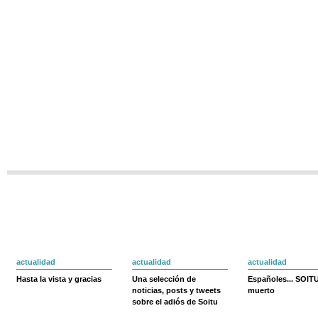
actualidad
actualidad
actualidad
Hasta la vista y gracias
Una selección de
Españoles... SOIT
noticias, posts y tweets
muerto
sobre el adiós de Soitu