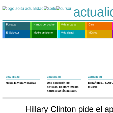
actual
Portada
Hartos del coche
Vida urbana
Cine
El Selector
Medio ambiente
Vida digital
Música
actualidad
actualidad
actualidad
Hasta la vista y gracias
Una selección de
Españoles... SOIT
noticias, posts y tweets
muerto
sobre el adiós de Soitu
Hillary Clinton pide el