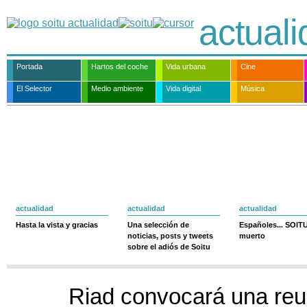
actual
Portada
Hartos del coche
Vida urbana
Cine
El Selector
Medio ambiente
Vida digital
Música
actualidad
actualidad
actualidad
Hasta la vista y gracias
Una selección de
Españoles... SOIT
noticias, posts y tweets
muerto
sobre el adiós de Soitu
Riad convocará una reu