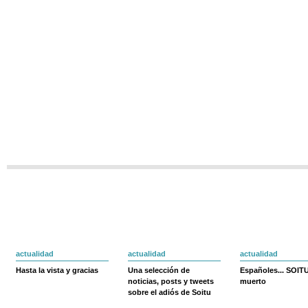
actualidad
actualidad
actualidad
Hasta la vista y gracias
Una selección de
Españoles... SOIT
noticias, posts y tweets
muerto
sobre el adiós de Soitu