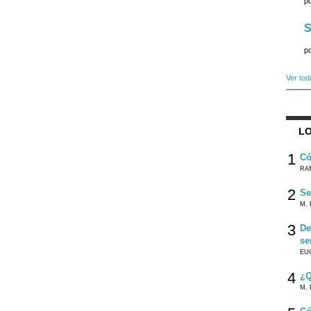
p
S
p
Ver tod
LO
1
Có
RA
2
Se
M. 
3
De
se
EU
4
¿Q
M. 