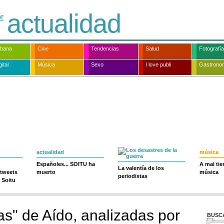
actualidad
rbana
Cine
Tendencias
Salud
Fotografía
ital
Música
Sexo
I love publi
Gastrono
actualidad
música
Españoles... SOITU ha
A mal ti
La valentía de los
 tweets
muerto
música
periodistas
 Soitu
s" de Aído, analizadas por
BUSC