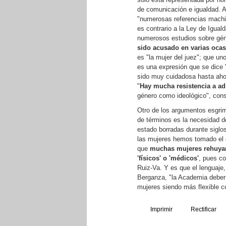
de comunicación e igualdad. 
"numerosas referencias machis
es contrario a la Ley de Igua
numerosos estudios sobre gé
sido acusado en varias ocas
es "la mujer del juez"; que u
es una expresión que se dice 
sido muy cuidadosa hasta ahor
"
Hay mucha resistencia a ad
género como ideológico", con
Otro de los argumentos esgrim
de términos es la necesidad d
estado borradas durante siglo
las mujeres hemos tomado el 
que
muchas mujeres rehuyan
'físicos' o 'médicos'
, pues co
Ruiz-Va. Y es que el lenguaje, 
Berganza, "la Academia deberí
mujeres siendo más flexible c
Imprimir
Rectificar