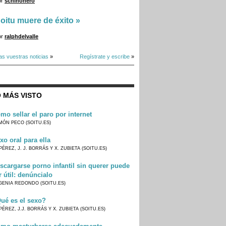
or
schinonero
oitu muere de éxito
»
or
ralphdelvalle
as vuestras noticias
»
Regístrate y escribe
»
 MÁS VISTO
mo sellar el paro por internet
MÓN PECO (SOITU.ES)
xo oral para ella
PÉREZ, J. J. BORRÁS Y X. ZUBIETA (SOITU.ES)
scargarse porno infantil sin querer puede
r útil: denúncialo
GENIA REDONDO (SOITU.ES)
ué es el sexo?
PÉREZ, J.J. BORRÁS Y X. ZUBIETA (SOITU.ES)