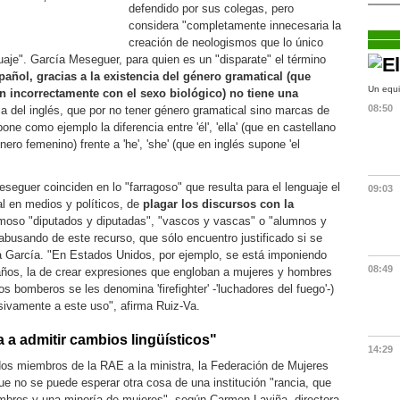
defendido por sus colegas, pero
considera "completamente innecesaria la
creación de neologismos que lo único
uaje". García Meseguer, para quien es un "disparate" el término
pañol, gracias a la existencia del género gramatical (que
Un equi
n incorrectamente con el sexo biológico) no tiene una
08:50
cia del inglés, que por no tener género gramatical sino marcas de
pone como ejemplo la diferencia entre 'él', 'ella' (que en castellano
ero femenino) frente a 'he', 'she' (que en inglés supone 'el
eguer coinciden en lo "farragoso" que resulta para el lenguaje el
09:03
l en medios y políticos, de
plagar los discursos con la
moso "diputados y diputadas", "vascos y vascas" o "alumnos y
abusando de este recurso, que sólo encuentro justificado si se
a García. "En Estados Unidos, por ejemplo, se está imponiendo
08:49
años, la de crear expresiones que engloban a mujeres y hombres
los bomberos se les denomina 'firefighter' -'luchadores del fuego'-)
ivamente a este uso", afirma Ruiz-Va.
 a admitir cambios lingüísticos"
14:29
dos miembros de la RAE a la ministra, la Federación de Mujeres
e no se puede esperar otra cosa de una institución "rancia, que
mbres y una minoría de mujeres", según Carmen Laviña, directora