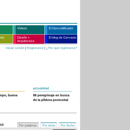
Vídeos
El Descodificador
mía
Diseño +
El blog de Gervasio
Arquitectura
Iniciar sesión
|
Registrarse
|
¿Por qué registrarse?
actualidad
empo, buena
Mi peregrinaje en busca
de la píldora postcoital
AR
Por palabras
Por tema
Por fecha