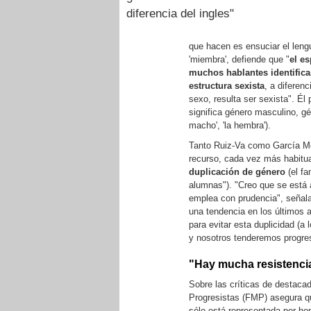
diferencia del ingles"
que hacen es ensuciar el leng
'miembra', defiende que "
el es
muchos hablantes identifica
estructura sexista
, a diferen
sexo, resulta ser sexista". Él 
significa género masculino, gén
macho', 'la hembra').
Tanto Ruiz-Va como García Mes
recurso, cada vez más habitua
duplicación de género
(el fa
alumnas"). "Creo que se está 
emplea con prudencia", señal
una tendencia en los últimos 
para evitar esta duplicidad (a 
y nosotros tenderemos progres
"Hay mucha resistencia
Sobre las críticas de destaca
Progresistas (FMP) asegura qu
sólo está representada por ho