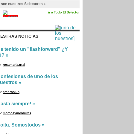
 son nuestros Selectores »
ir a Todo El Selector
ESTRAS NOTICIAS
e tenido un "flashforward" ¿Y
ú?
»
or
rosamariaartal
onfesiones de uno de los
uestros
»
or
ambrosius
asta siempre!
»
or
marcosymolduras
oitu, Somostodos
»