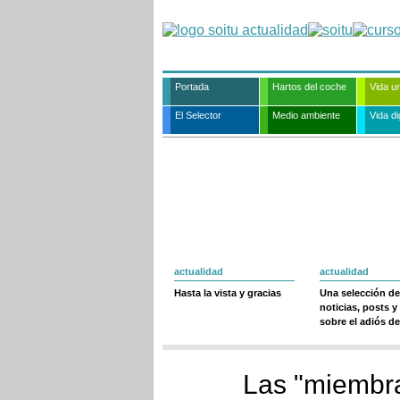
Portada
Hartos del coche
Vida u
El Selector
Medio ambiente
Vida dig
actualidad
actualidad
Hasta la vista y gracias
Una selección de
noticias, posts y
sobre el adiós de
Las "miembra