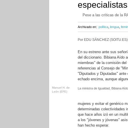
especialistas.
Pese a las críticas de la R
Archivado en:
política
,
lengua
,
femi
Por EDU SÁNCHEZ (SOITU.ES)
En su estreno ante sus señoría
del diccionario. Bibiana Aído
miembras" de la comisión del
referencias al Consejo de "Min
"Diputados y Diputadas" ante 
echado encima, aunque algunos
Manuel H. de
La ministra de Igualdad, Bibiana Aíd
León (EFE)
mujeres y evitar el genérico m
determinadas colectividades 
que hace años izó en un multi
a los "jóvenes y jóvenas" asis
han hecho esperar.