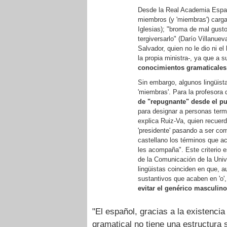
Desde la Real Academia Españo
miembros (y 'miembras') carga
Iglesias); "broma de mal gusto
tergiversarlo" (Darío Villanue
Salvador, quien no le dio ni e
la propia ministra-, ya que a 
conocimientos gramaticales, 
Sin embargo, algunos lingüist
'miembras'. Para la profesora
de "repugnante" desde el pu
para designar a personas termi
explica Ruiz-Va, quien recuerd
'presidente' pasando a ser comú
castellano los términos que a
les acompaña". Este criterio 
de la Comunicación de la Uni
lingüistas coinciden en que, a
sustantivos que acaben en 'o
evitar el genérico masculino
"El español, gracias a la existencia
gramatical no tiene una estructura 