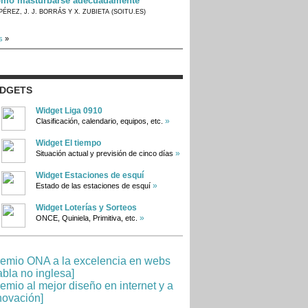
mo masturbarse adecuadamente
PÉREZ, J. J. BORRÁS Y X. ZUBIETA (SOITU.ES)
s
»
IDGETS
Widget Liga 0910
»
Clasificación, calendario, equipos, etc.
Widget El tiempo
»
Situación actual y previsión de cinco días
Widget Estaciones de esquí
»
Estado de las estaciones de esquí
Widget Loterías y Sorteos
»
ONCE, Quiniela, Primitiva, etc.