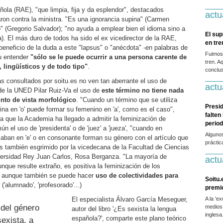
la (RAE), "que limpia, fija y da esplendor", destacados
actu
ron contra la ministra. "Es una ignorancia supina" (Carmen
" (Gregorio Salvador); "no ayuda a emplear bien el idioma sino a
El sup
va). El más duro de todos ha sido el ex vicedirector de la RAE,
en tr
l beneficio de la duda a este "lapsus" o "anécdota" -en palabras de
Fuimos
su entender
"sólo se le puede ocurrir a una persona carente de
tren. A
lingüísticos y de todo tipo"
.
conclus
as consultados por soitu.es no ven tan aberrante el uso de
actu
 de la UNED Pilar Ruiz-Va el uso de
este término no tiene nada
nto de vista morfológico
. "Cuando un término que se utiliza
Presid
na en 'o' puede formar su femenino en 'a', como es el caso",
falten
a que la Academia ha llegado a admitir la feminización de
period
n el uso de 'presidenta' o de 'juez' a 'jueza', "cuando en
Alguno
caban en 'e' o en consonante forman su género con el artículo que
práctic
es también esgrimido por la vicedecana de la Facultad de Ciencias
versidad Rey Juan Carlos, Rosa Berganza. "La mayoría de
actu
unque resulte extraño, es positiva la feminización de los
', aunque también se puede hacer
uso de colectividades para
Soitu.
('alumnado', 'profesorado'...)
premi
El especialista Álvaro García Meseguer,
A la 'e
 del género
medios
autor del libro '¿Es sexista la lengua
inglesa
española?', comparte este plano teórico
sexista, a