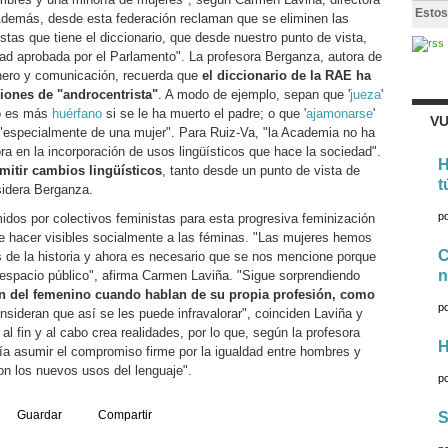
Estos
Además, desde esta federación reclaman que se eliminen las
tas que tiene el diccionario, que desde nuestro punto de vista,
ldad aprobada por el Parlamento". La profesora Berganza, autora de
nero y comunicación, recuerda que
el diccionario de la RAE ha
iones de "androcentrista"
. A modo de ejemplo, sepan que '
jueza
'
no es más
huérfano
si se le ha muerto el padre; o que '
ajamonarse
'
VU
"especialmente de una mujer". Para Ruiz-Va, "la Academia no ha
a en la incorporación de usos lingüísticos que hace la sociedad".
H
mitir cambios lingüísticos
, tanto desde un punto de vista de
t
sidera Berganza.
p
idos por colectivos feministas para esta progresiva feminización
e hacer visibles socialmente a las féminas. "Las mujeres hemos
C
s de la historia y ahora es necesario que se nos mencione porque
n
espacio público", afirma Carmen Laviña. "Sigue sorprendiendo
 del femenino cuando hablan de su propia profesión, como
p
nsideran que así se les puede infravalorar", coinciden Laviña y
al fin y al cabo crea realidades, por lo que, según la profesora
H
a asumir el compromiso firme por la igualdad entre hombres y
on los nuevos usos del lenguaje".
p
Guardar
Compartir
S