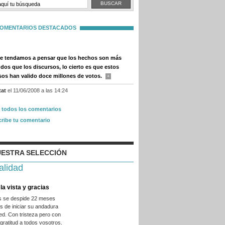
OMENTARIOS DESTACADOS
 tendamos a pensar que los hechos son más
udos que los discursos, lo cierto es que estos
sos han valido doce millones de votos.
+
tat
el 11/06/2008 a las 14:24
r todos los comentarios
cribe tu comentario
ESTRA SELECCIÓN
alidad
la vista y gracias
es se despide 22 meses
 de iniciar su andadura
ed. Con tristeza pero con
ratitud a todos vosotros.