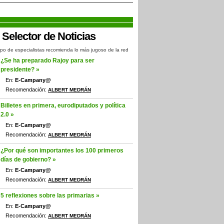
po de especialistas recomienda lo más jugoso de la red
¿Se ha preparado Rajoy para ser
presidente? »
En:
E-Campany@
Recomendación:
ALBERT MEDRÁN
Billetes en primera, eurodiputados y política
2.0 »
En:
E-Campany@
Recomendación:
ALBERT MEDRÁN
¿Por qué son importantes los 100 primeros
días de gobierno? »
En:
E-Campany@
Recomendación:
ALBERT MEDRÁN
5 reflexiones sobre las primarias »
En:
E-Campany@
Recomendación:
ALBERT MEDRÁN