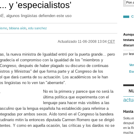
.. y 'especialistos'
AE, algunos lingüistas defienden este uso
C
nismo
,
bibiana aído
,
edu sanchez
Aunque
testar
Actualizado
11-06-2008 13:04
CET
discur
s, la nueva ministra de Igualdad entró por la puerta grande... pero
por
les
 agradecía el compromiso con la igualdad de los "miembros y
Ve
 Congreso, después de haber plagado su discurso de continuas
istros y Ministras" del que forma parte y al Congreso de los
Es
el que dará cuenta de su actuación. Los académicos se le han
 lingüistas no lo ven tan "aberrante".
NU
No es la primera y parece que no será la
o
última política que experimenta con el
actu
lenguaje para hacer más visibles a las
asculino que la lengua española ha establecido para referirse a
Hasta 
integradas por ambos sexos. Aído tomó en el Congreso la bandera
Soitu.
tudinario mitin la entonces diputada Carmen Romero que se dirigió
después
tentes. Y como en aquella ocasión, las críticas y los dardos no se
en la R
mucha g