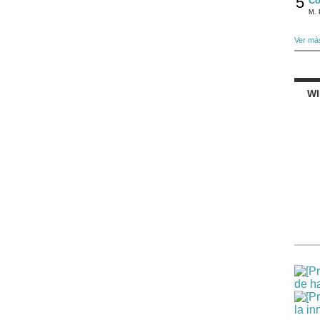
5
Có
M. 
Ver má
W