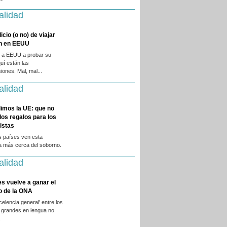
alidad
licio (o no) de viajar
en en EEUU
 a EEUU a probar su
quí están las
iones. Mal, mal...
alidad
imos la UE: que no
 los regalos para los
istas
s países ven esta
a más cerca del soborno.
alidad
es vuelve a ganar el
o de la ONA
xcelencia general' entre los
 grandes en lengua no
.