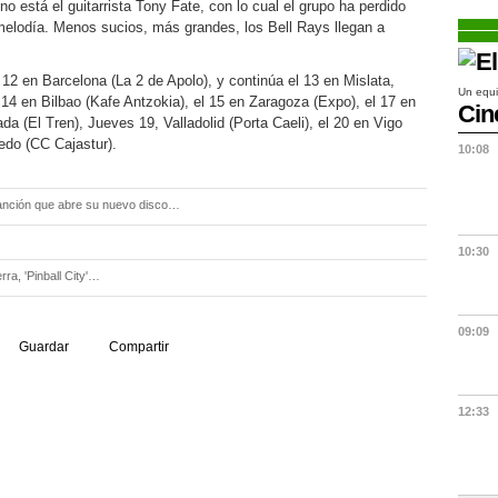
no está el guitarrista Tony Fate, con lo cual el grupo ha perdido
melodía. Menos sucios, más grandes, los Bell Rays llegan a
12 en Barcelona (La 2 de Apolo), y continúa el 13 en Mislata,
Un equi
14 en Bilbao (Kafe Antzokia), el 15 en Zaragoza (Expo), el 17 en
Cin
da (El Tren), Jueves 19, Valladolid (Porta Caeli), el 20 en Vigo
edo (CC Cajastur).
10:08
anción que abre su nuevo disco…
10:30
rra, 'Pinball City'…
09:09
Guardar
Compartir
12:33