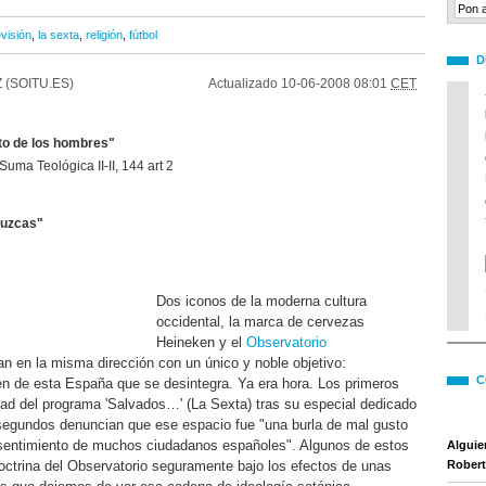
evisión
,
la sexta
,
religión
,
fútbol
D
 (SOITU.ES)
Actualizado
10-06-2008 08:01
CET
to de los hombres"
uma Teológica II-II, 144 art 2
duzcas"
Dos iconos de la moderna cultura
occidental, la marca de cervezas
Heineken y el
Observatorio
an en la misma dirección con un único y noble objetivo:
C
den de esta España que se desintegra. Ya era hora. Los primeros
idad del programa 'Salvados…' (La Sexta) tras su especial dedicado
s segundos denuncian que ese espacio fue "una burla de mal gusto
sentimiento de muchos ciudadanos españoles". Algunos de estos
Alguie
doctrina del Observatorio seguramente bajo los efectos de unas
Robert