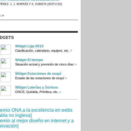
PÉREZ, J. J. BORRÁS Y X. ZUBIETA (SOITU.ES)
s
»
IDGETS
Widget Liga 0910
»
Clasificación, calendario, equipos, etc.
Widget El tiempo
»
Situación actual y previsión de cinco días
Widget Estaciones de esquí
»
Estado de las estaciones de esquí
Widget Loterías y Sorteos
»
ONCE, Quiniela, Primitiva, etc.