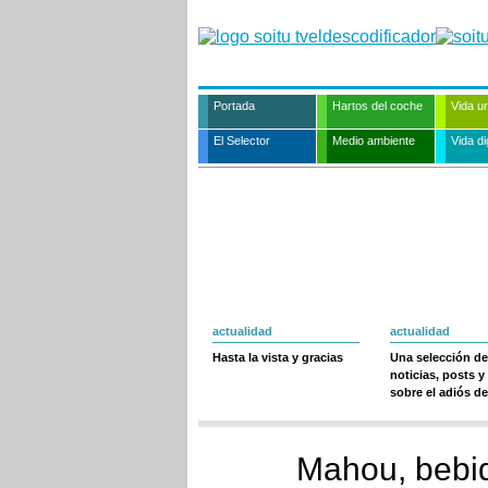
Portada
Hartos del coche
Vida u
El Selector
Medio ambiente
Vida dig
actualidad
actualidad
Hasta la vista y gracias
Una selección de
noticias, posts y
sobre el adiós de
Mahou, bebid