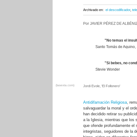
Archivado en:
el descodificador
,
tel
Por JAVIER PÉREZ DE ALBÉNIZ
"No temas el insul
Santo Tomás de Aquino, S
"Si bebes, no con
Stevie Wonder
(lasexta.com)
Jordi Evole, 'El Follonero'
Antidifamación Religiosa
, rem
salvaguardar la moral y el or
han decidido retirar su public
a la Iglesia, mientras que lo
que ofende profundamente el 
integristas, seguidores de la 