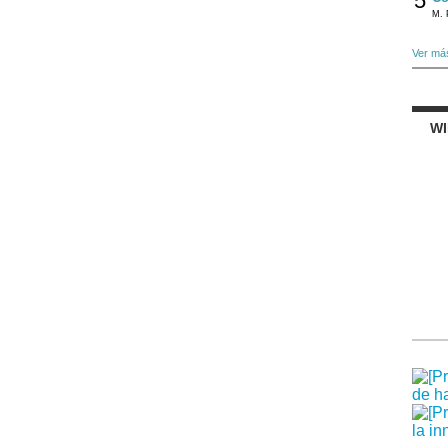
5
M. 
Ver má
W