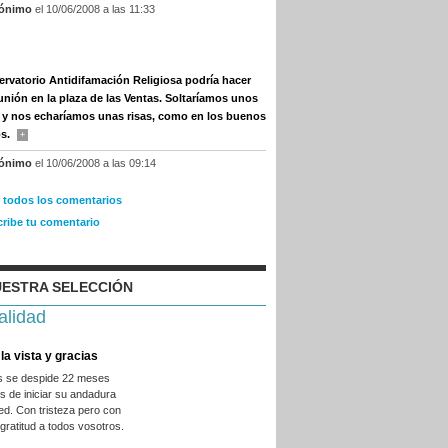
ónimo
el 10/06/2008 a las 11:33
ervatorio Antidifamación Religiosa podría hacer
unión en la plaza de las Ventas. Soltaríamos unos
 y nos echaríamos unas risas, como en los buenos
os.
+
ónimo
el 10/06/2008 a las 09:14
r todos los comentarios
cribe tu comentario
ESTRA SELECCIÓN
alidad
la vista y gracias
es se despide 22 meses
 de iniciar su andadura
ed. Con tristeza pero con
ratitud a todos vosotros.