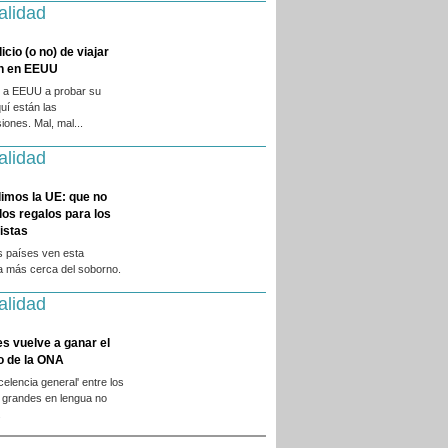
alidad
licio (o no) de viajar
en en EEUU
 a EEUU a probar su
quí están las
iones. Mal, mal...
alidad
imos la UE: que no
 los regalos para los
istas
s países ven esta
a más cerca del soborno.
alidad
es vuelve a ganar el
o de la ONA
xcelencia general' entre los
 grandes en lengua no
.