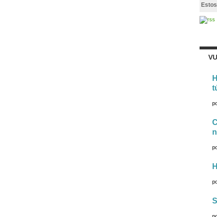
Estos
VU
H
t
p
C
n
p
H
p
S
p