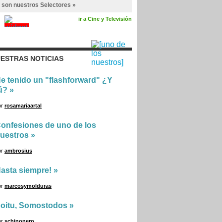
 son nuestros Selectores »
ir a Cine y Televisión
ESTRAS NOTICIAS
e tenido un "flashforward" ¿Y
ú?
»
or
rosamariaartal
onfesiones de uno de los
uestros
»
or
ambrosius
asta siempre!
»
or
marcosymolduras
oitu, Somostodos
»
or
schinonero