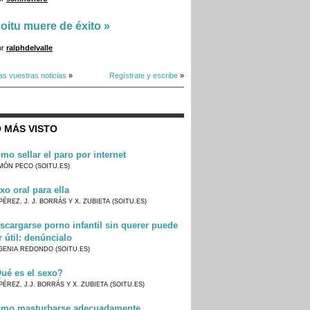
oitu muere de éxito
»
or
ralphdelvalle
as vuestras noticias
»
Regístrate y escribe
»
 MÁS VISTO
mo sellar el paro por internet
MÓN PECO (SOITU.ES)
xo oral para ella
PÉREZ, J. J. BORRÁS Y X. ZUBIETA (SOITU.ES)
scargarse porno infantil sin querer puede
r útil: denúncialo
GENIA REDONDO (SOITU.ES)
ué es el sexo?
PÉREZ, J.J. BORRÁS Y X. ZUBIETA (SOITU.ES)
mo masturbarse adecuadamente