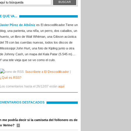
E QUÉ VA...
Javier Pérez de Albéniz
es El descodificador.Tiene un
blog, una parienta, una niña, un perro, dos caballos, un
huerto, un libro de Walt Whitman, una Gibson acústica
del 78 con las cuerdas nuevas, todos los discos de
Mississippi John Hurt, una foto de Kipling junto a otra
de Johnny Cash, un mapa del Kala Patar (5.545 m)…
Y una tele vieja que se ve como el culo.
Suscríbete a El Descodificador
|
¿Qué es RSS?
Los comentarios hasta el 26/12/07 están
aquí
OMENTARIOS DESTACADOS
n me podría decir si la camiseta del follonero es de
o Verino?
+