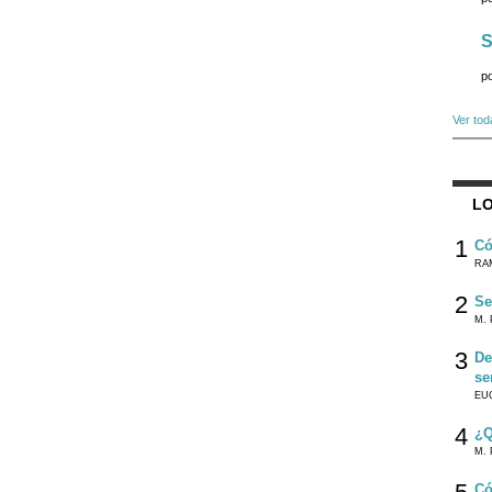
S
p
Ver tod
LO
1
Có
RA
2
Se
M. 
3
De
se
EU
4
¿Q
M. 
Có