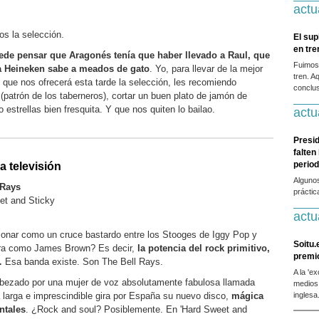
actu
s la selección.
El sup
en tr
ede pensar que Aragonés tenía que haber llevado a Raul, que
Fuimos
la Heineken sabe a meados de gato
. Yo, para llevar de la mejor
tren. A
 que nos ofrecerá esta tarde la selección, les recomiendo
conclus
atrón de los taberneros), cortar un buen plato de jamón de
 estrellas bien fresquita. Y que nos quiten lo bailao.
actu
Presid
falten
period
a televisión
Alguno
 Rays
práctic
et and Sticky
actu
onar como un cruce bastardo entre los Stooges de Iggy Pop y
Soitu.
gra como James Brown? Es decir,
la potencia del rock primitivo,
premi
…
Esa banda existe. Son The Bell Rays.
A la 'e
abezado por una mujer de voz absolutamente fabulosa llamada
medios
 larga e imprescindible gira por España su nuevo disco,
mágica
inglesa
ntales
. ¿Rock and soul? Posiblemente. En 'Hard Sweet and