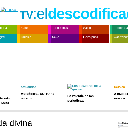
:el
descodifica
TV
rbana
Cine
Tendencias
Salud
Fotografía
ital
Música
Sexo
I love publi
Gastrono
actualidad
música
Españoles... SOITU ha
A mal ti
La valentía de los
 tweets
muerto
música
periodistas
 Soitu
a divina
BUSC