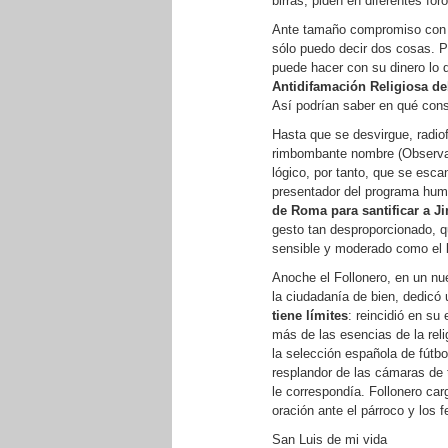
birras, piden en diferentes fo
Ante tamaño compromiso con la
sólo puedo decir dos cosas. 
puede hacer con su dinero lo
Antidifamación Religiosa d
Así podrían saber en qué cons
Hasta que se desvirgue, radi
rimbombante nombre (Observat
lógico, por tanto, que se esc
presentador del programa humor
de Roma para santificar a J
gesto tan desproporcionado, 
sensible y moderado como el 
Anoche el Follonero, en un nue
la ciudadanía de bien, dedicó
tiene límites
: reincidió en su
más de las esencias de la rel
la selección española de fútbo
resplandor de las cámaras de 
le correspondía. Follonero car
oración ante el párroco y los f
San Luis de mi vida