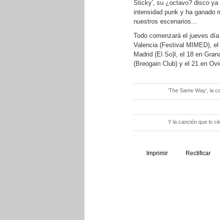
Sticky', su ¿octavo? disco ya 
intensidad punk y ha ganado 
nuestros escenarios...
Todo comenzará el jueves día 
Valencia (Festival MIMED), el 
Madrid (El So)l, el 18 en Grana
(Breogain Club) y el 21 en Ovi
'The Same Way', la c
Y la canción que lo cie
Imprimir
Rectificar