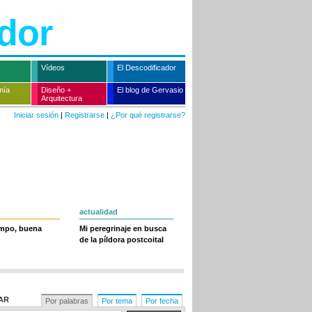
dor
Vídeos
El Descodificador
mía
Diseño +
El blog de Gervasio
Arquitectura
Iniciar sesión
|
Registrarse
|
¿Por qué registrarse?
actualidad
empo, buena
Mi peregrinaje en busca
de la píldora postcoital
AR
Por palabras
Por tema
Por fecha