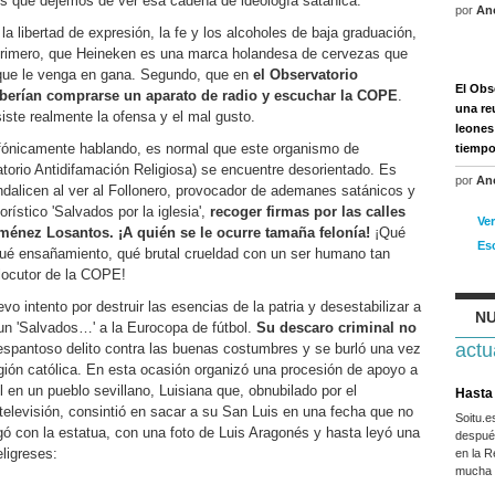
ros que dejemos de ver esa cadena de ideología satánica.
por
An
 libertad de expresión, la fe y los alcoholes de baja graduación,
Primero, que Heineken es una marca holandesa de cervezas que
 que le venga en gana. Segundo, que en
el Observatorio
El Obs
eberían comprarse un aparato de radio y escuchar la COPE
.
una re
iste realmente la ofensa y el mal gusto.
leones
ofónicamente hablando, es normal que este organismo de
tiemp
orio Antidifamación Religiosa) se encuentre desorientado. Es
por
An
andalicen al ver al Follonero, provocador de ademanes satánicos y
ístico 'Salvados por la iglesia',
recoger firmas por las calles
Ve
iménez Losantos. ¡A quién se le ocurre tamaña felonía!
¡Qué
Es
qué ensañamiento, qué brutal crueldad con un ser humano tan
locutor de la COPE!
vo intento por destruir las esencias de la patria y desestabilizar a
NU
 un 'Salvados…' a la Eurocopa de fútbol.
Su descaro criminal no
actu
 espantoso delito contra las buenas costumbres y se burló una vez
igión católica. En esta ocasión organizó una procesión de apoyo a
l en un pueblo sevillano, Luisiana que, obnubilado por el
Hasta 
televisión, consintió en sacar a su San Luis en una fecha que no
Soitu.
gó con la estatua, con una foto de Luis Aragonés y hasta leyó una
después
eligreses:
en la R
mucha g