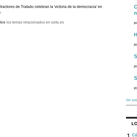
C
tractores de Tratado celebran la 'victoria de la democracia' en
a
n
dos
los temas relacionados en soitu.es
p
H
p
S
p
S
p
Ver tod
LO
1
Có