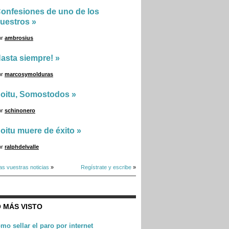
onfesiones de uno de los
uestros
»
or
ambrosius
asta siempre!
»
or
marcosymolduras
oitu, Somostodos
»
or
schinonero
oitu muere de éxito
»
or
ralphdelvalle
as vuestras noticias
»
Regístrate y escribe
»
 MÁS VISTO
mo sellar el paro por internet