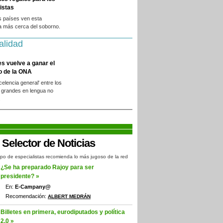
istas
s países ven esta
a más cerca del soborno.
alidad
es vuelve a ganar el
o de la ONA
xcelencia general' entre los
 grandes en lengua no
.
po de especialistas recomienda lo más jugoso de la red
¿Se ha preparado Rajoy para ser
presidente? »
En:
E-Campany@
Recomendación:
ALBERT MEDRÁN
Billetes en primera, eurodiputados y política
2.0 »