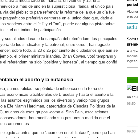
anunciará a media tarde de mañana, un viernes y 13, una
period
ervioso a más de uno en la supersticiosa Irlanda, el único país
Alguno
 vía del plebiscito para refrendar la reforma de la que un día fue
práctic
 pragmáticos preferirán centrarse en el único dato que, dado el
los sondeos entre el "sí" y el "no", puede dar alguna pista sobre
actu
decir, el del índice de participación.
 y sus aliados durante la campaña del referéndum -los principales
Soitu.
yoría de los sindicatos y la patronal, entre otros-, han logrado
premi
encer, sobre todo, al 20 ó 25 por ciento de ciudadanos que aún se
A la 'e
jemplo, el primer ministro irlandés, Brian Cowen, votó temprano y
medios
inglesa
el referéndum ha sido "positiva y honesta", al tiempo que confió
ntaban el aborto y la eutanasia
esa, su neutralidad, su pérdida de influencia en la toma de
icas económicas ultraliberales de Bruselas y hasta el aborto o la
Un equi
 las asuntos esgrimidos por los diversos y variopintos grupos
08:50
jo a Efe Niamh Hardiman, catedrática de Ciencias Políticas de la
D), muchos de esos grupos -como el Sinn Fein, asociaciones
traconservadoras- han modificado sus posturas a medida que el
 sus argumentos.
09:03
n elegido asuntos que no "aparecen en el Tratado", pero que han