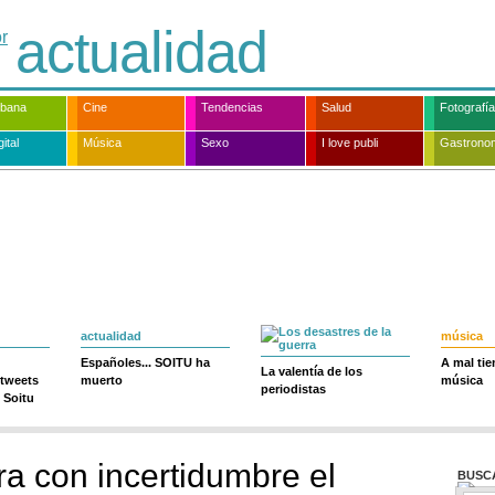
actualidad
rbana
Cine
Tendencias
Salud
Fotografía
ital
Música
Sexo
I love publi
Gastrono
actualidad
música
Españoles... SOITU ha
A mal ti
La valentía de los
 tweets
muerto
música
periodistas
 Soitu
a con incertidumbre el
BUSC