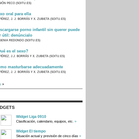
MÓN PECO (SOITU.ES)
xo oral para ella
PÉREZ, J. J. BORRÁS Y X. ZUBIETA (SOITU.ES)
scargarse porno infantil sin querer puede
r útil: denúncialo
GENIA REDONDO (SOITU.ES)
ué es el sexo?
PÉREZ, J.J. BORRÁS Y X. ZUBIETA (SOITU.ES)
mo masturbarse adecuadamente
PÉREZ, J. J. BORRÁS Y X. ZUBIETA (SOITU.ES)
s
»
IDGETS
Widget Liga 0910
»
Clasificación, calendario, equipos, etc.
Widget El tiempo
»
Situación actual y previsión de cinco días