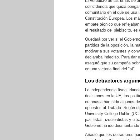
El veredicto de las urnas se 
coincidencia que quizá ponga n
comunitario en el que se usa la
Constitución Europea. Los más
empate técnico que reflejaban 
el resultado del plebiscito, es 
Quedará por ver si el Gobierno
partidos de la oposición, la ma
motivar a sus votantes y conv
declaraba indeciso. Para dar e
aseguró que su campaña sobre 
en una victoria final del "sí".
Los detractores argume
La independencia fiscal irland
decisiones en la UE, las polít
eutanasia han sido algunos de
opuestos al Tratado. Según di
University College Dublin (UC
pacifistas, izquierdistas y ul
Gobierno ha ido desmontando
Añadió que los detractores ha