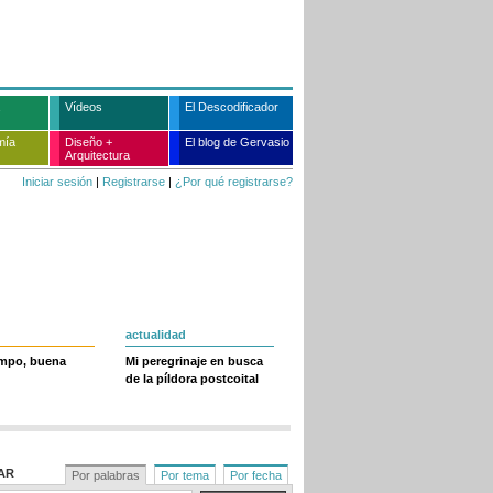
Vídeos
El Descodificador
mía
Diseño +
El blog de Gervasio
Arquitectura
Iniciar sesión
|
Registrarse
|
¿Por qué registrarse?
actualidad
empo, buena
Mi peregrinaje en busca
de la píldora postcoital
AR
Por palabras
Por tema
Por fecha