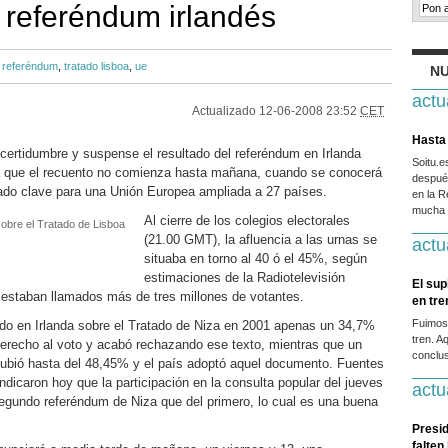
l referéndum irlandés
,
referéndum
,
tratado lisboa
,
ue
NU
actu
Actualizado
12-06-2008 23:52
CET
Hasta 
certidumbre y suspense el resultado del referéndum en Irlanda
Soitu.
ya que el recuento no comienza hasta mañana, cuando se conocerá
después
rado clave para una Unión Europea ampliada a 27 países.
en la R
mucha g
Al cierre de los colegios electorales
sobre el Tratado de Lisboa
(21.00 GMT), la afluencia a las urnas se
actu
situaba en torno al 40 ó el 45%, según
estimaciones de la Radiotelevisión
El sup
a estaban llamados más de tres millones de votantes.
en tr
Fuimos
rado en Irlanda sobre el Tratado de Niza en 2001 apenas un 34,7%
tren. A
derecho al voto y acabó rechazando ese texto, mientras que un
conclus
subió hasta del 48,45% y el país adoptó aquel documento. Fuentes
indicaron hoy que la participación en la consulta popular del jueves
actu
egundo referéndum de Niza que del primero, lo cual es una buena
Presid
falten