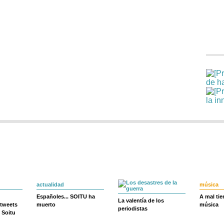
actualidad
música
Españoles... SOITU ha
A mal ti
La valentía de los
 tweets
muerto
música
periodistas
 Soitu