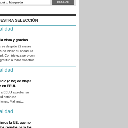
ESTRA SELECCIÓN
alidad
la vista y gracias
es se despide 22 meses
 de iniciar su andadura
ed. Con tristeza pero con
ratitud a todos vosotros.
alidad
licio (o no) de viajar
en en EEUU
 a EEUU a probar su
quí están las
iones. Mal, mal...
alidad
imos la UE: que no
 los regalos para los