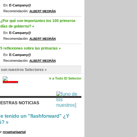
En:
E-Campany@
Recomendación:
ALBERT MEDRÁN
¿Por qué son importantes los 100 primeros
días de gobierno? »
En:
E-Campany@
Recomendación:
ALBERT MEDRÁN
5 reflexiones sobre las primarias »
En:
E-Campany@
Recomendación:
ALBERT MEDRÁN
 son nuestros Selectores »
ir a Todo El Selector
ESTRAS NOTICIAS
e tenido un "flashforward" ¿Y
ú?
»
or
rosamariaartal