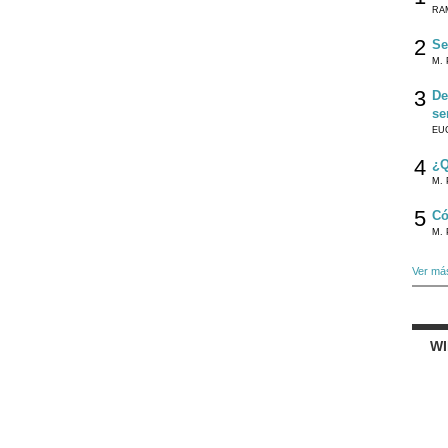
RA
2
Se
M. 
3
De
se
EU
4
¿Q
M. 
5
Có
M. 
Ver má
W