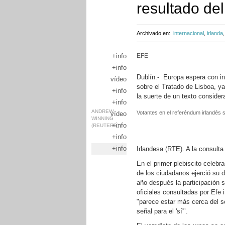
resultado de
Archivado en:
internacional
,
irlanda
+info
EFE
+info
Dublín.- Europa espera con in
vídeo
sobre el Tratado de Lisboa, 
+info
la suerte de un texto conside
+info
ANDREW
Votantes en el referéndum irlandés 
vídeo
WINNING
+info
(REUTERS)
+info
+info
Irlandesa (RTE). A la consult
En el primer plebiscito celeb
de los ciudadanos ejerció su 
año después la participación 
oficiales consultadas por Efe 
"parece estar más cerca del s
señal para el 'sí'".