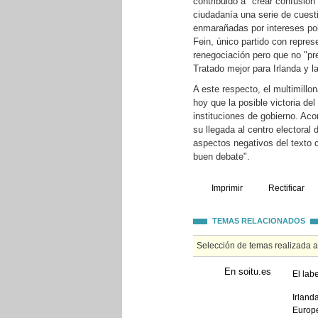
contribuido a "crear confusión"
ciudadanía una serie de cues
enmarañadas por intereses pol
Fein, único partido con repres
renegociación pero que no "pre
Tratado mejor para Irlanda y l
A este respecto, el multimillon
hoy que la posible victoria de
instituciones de gobierno. Ac
su llegada al centro electoral
aspectos negativos del texto c
buen debate".
Imprimir
Rectificar
TEMAS RELACIONADOS
Selección de temas realizada 
En soitu.es
El lab
Irland
Europ