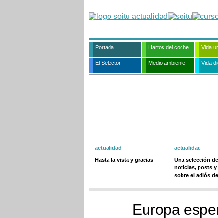
Portada
Hartos del coche
Vida u
El Selector
Medio ambiente
Vida dig
actualidad
actualidad
Hasta la vista y gracias
Una selección de
noticias, posts y
sobre el adiós de
Europa esper