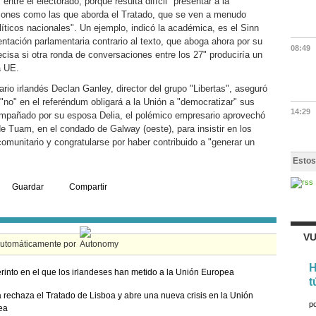
 entre el electorado, porque resulta difícil "presentar a la
tiones como las que aborda el Tratado, que se ven a menudo
íticos nacionales". Un ejemplo, indicó la académica, es el Sinn
entación parlamentaria contrario al texto, que aboga ahora por su
08:49
cisa si otra ronda de conversaciones entre los 27" produciría un
a UE.
ario irlandés Declan Ganley, director del grupo "Libertas", aseguró
l "no" en el referéndum obligará a la Unión a "democratizar" sus
14:29
ompañado por su esposa Delia, el polémico empresario aprovechó
 de Tuam, en el condado de Galway (oeste), para insistir en los
omunitario y congratularse por haber contribuido a "generar un
Estos
Guardar
Compartir
VU
automáticamente por
H
erinto en el que los irlandeses han metido a la Unión Europea
t
a rechaza el Tratado de Lisboa y abre una nueva crisis en la Unión
p
ea