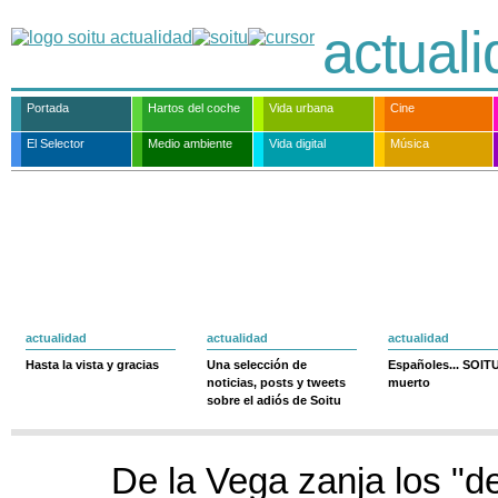
actual
Portada
Hartos del coche
Vida urbana
Cine
El Selector
Medio ambiente
Vida digital
Música
actualidad
actualidad
actualidad
Hasta la vista y gracias
Una selección de
Españoles... SOIT
noticias, posts y tweets
muerto
sobre el adiós de Soitu
De la Vega zanja los "d