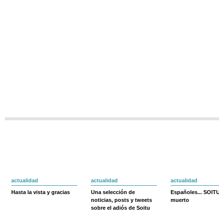
actualidad
actualidad
actualidad
Hasta la vista y gracias
Una selección de
Españoles... SOIT
noticias, posts y tweets
muerto
sobre el adiós de Soitu