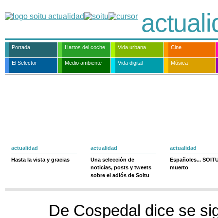
actual
Portada
Hartos del coche
Vida urbana
Cine
El Selector
Medio ambiente
Vida digital
Música
actualidad
actualidad
actualidad
Hasta la vista y gracias
Una selección de
Españoles... SOIT
noticias, posts y tweets
muerto
sobre el adiós de Soitu
De Cospedal dice se si