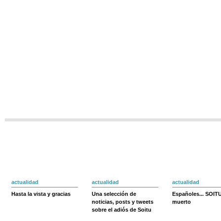
actualidad
actualidad
actualidad
Hasta la vista y gracias
Una selección de
Españoles... SOIT
noticias, posts y tweets
muerto
sobre el adiós de Soitu