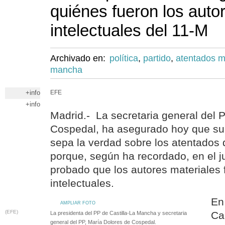
quiénes fueron los auto
intelectuales del 11-M
Archivado en:
política
,
partido
,
atentados m
mancha
+info
EFE
+info
Madrid.- La secretaria general del 
Cospedal, ha asegurado hoy que su 
sepa la verdad sobre los atentados 
porque, según ha recordado, en el j
probado que los autores materiales 
intelectuales.
En
AMPLIAR FOTO
(EFE)
Ca
La presidenta del PP de Castilla-La Mancha y secretaria
general del PP, María Dolores de Cospedal.