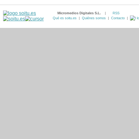
Micromedios Digitales S.L.
|
RSS
Qué es soitu.es
|
Quiénes somos
|
Contacto
|