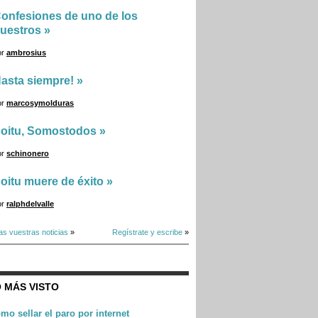
onfesiones de uno de los
uestros
»
or
ambrosius
asta siempre!
»
or
marcosymolduras
oitu, Somostodos
»
or
schinonero
oitu muere de éxito
»
or
ralphdelvalle
as vuestras noticias
»
Regístrate y escribe
»
 MÁS VISTO
mo sellar el paro por internet