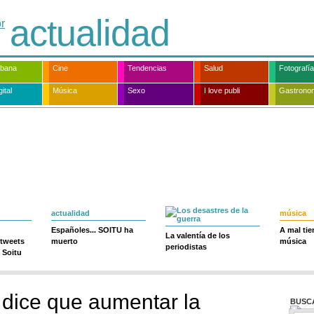
actualidad
rbana
Cine
Tendencias
Salud
Fotografía
ital
Música
Sexo
I love publi
Gastrono
actualidad
música
Españoles... SOITU ha
A mal ti
La valentía de los
 tweets
muerto
música
periodistas
 Soitu
 dice que aumentar la
BUSC