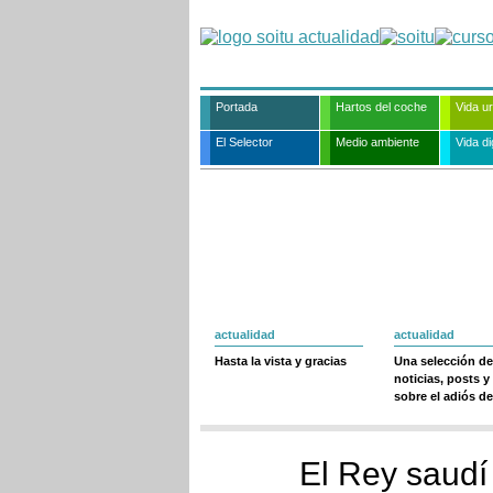
Portada
Hartos del coche
Vida u
El Selector
Medio ambiente
Vida dig
actualidad
actualidad
Hasta la vista y gracias
Una selección de
noticias, posts y
sobre el adiós de
El Rey saudí