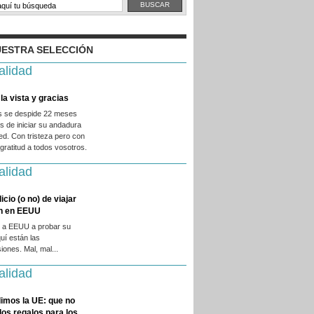
ESTRA SELECCIÓN
alidad
la vista y gracias
es se despide 22 meses
 de iniciar su andadura
ed. Con tristeza pero con
ratitud a todos vosotros.
alidad
licio (o no) de viajar
en en EEUU
 a EEUU a probar su
quí están las
iones. Mal, mal...
alidad
imos la UE: que no
 los regalos para los