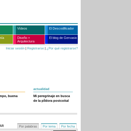
Vídeos
El Descodificador
mía
Diseño +
El blog de Gervasio
Arquitectura
Iniciar sesión
|
Registrarse
|
¿Por qué registrarse?
actualidad
empo, buena
Mi peregrinaje en busca
de la píldora postcoital
AR
Por palabras
Por tema
Por fecha