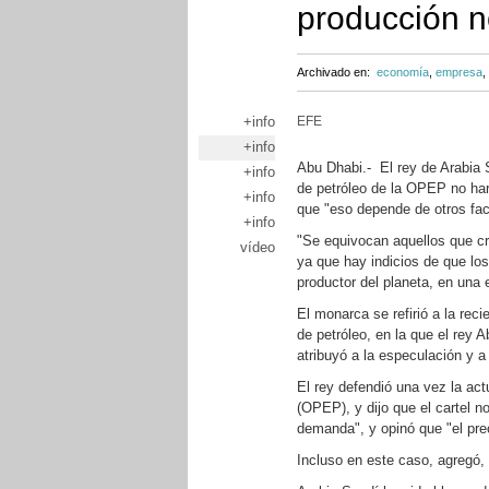
producción no
Archivado en:
economía
,
empresa
,
+info
EFE
+info
Abu Dhabi.- El rey de Arabia 
+info
de petróleo de la OPEP no hará
+info
que "eso depende de otros fac
+info
"Se equivocan aquellos que cr
vídeo
ya que hay indicios de que los
productor del planeta, en una 
El monarca se refirió a la rec
de petróleo, en la que el rey A
atribuyó a la especulación y a
El rey defendió una vez la ac
(OPEP), y dijo que el cartel n
demanda", y opinó que "el prec
Incluso en este caso, agregó, 