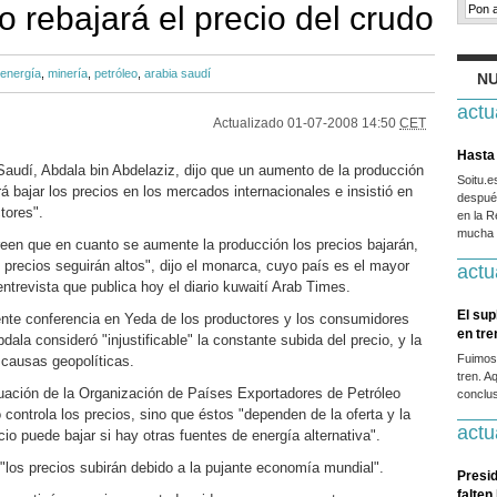
 rebajará el precio del crudo
energía
,
minería
,
petróleo
,
arabia saudí
NU
actu
Actualizado
01-07-2008 14:50
CET
Hasta 
Saudí, Abdala bin Abdelaziz, dijo que un aumento de la producción
Soitu.
 bajar los precios en los mercados internacionales e insistió en
después
tores".
en la R
mucha g
een que en cuanto se aumente la producción los precios bajarán,
 precios seguirán altos", dijo el monarca, cuyo país es el mayor
actu
entrevista que publica hoy el diario kuwaití Arab Times.
El sup
iente conferencia en Yeda de los productores y los consumidores
en tr
bdala consideró "injustificable" la constante subida del precio, y la
Fuimos
 causas geopolíticas.
tren. A
tuación de la Organización de Países Exportadores de Petróleo
conclus
o controla los precios, sino que éstos "dependen de la oferta y la
actu
io puede bajar si hay otras fuentes de energía alternativa".
"los precios subirán debido a la pujante economía mundial".
Presid
falten