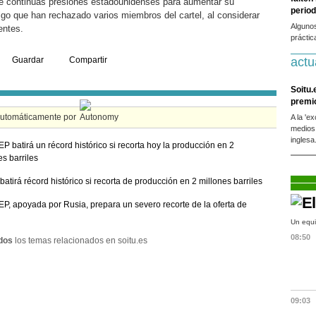
de continúas presiones estadounidenses para aumentar su
period
lgo que han rechazado varios miembros del cartel, al considerar
Alguno
entes.
práctic
Guardar
Compartir
actu
Soitu.
premi
automáticamente por
A la 'e
medios
inglesa
P batirá un récord histórico si recorta hoy la producción en 2
es barriles
atirá récord histórico si recorta de producción en 2 millones barriles
P, apoyada por Rusia, prepara un severo recorte de la oferta de
Un equi
08:50
dos
los temas relacionados en soitu.es
09:03