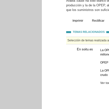
Arabia Saudí ha sido blanco 
producción y la de la OPEP, a
que los suministros son sufici
Imprimir
Rectificar
TEMAS RELACIONADOS
Selección de temas realizada 
En soitu.es
La OPE
millon
OPEP b
La OPE
crudo
Ver to