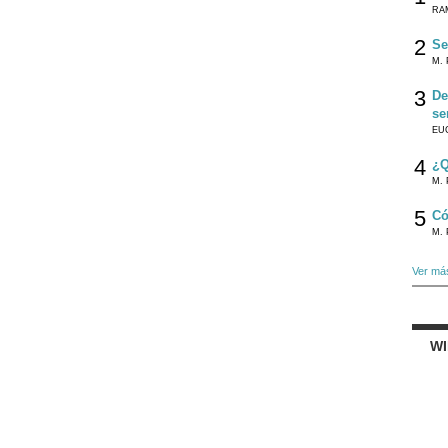
RA
2
Se
M. 
3
De
se
EU
4
¿Q
M. 
5
Có
M. 
Ver má
W