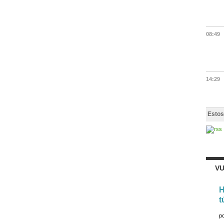
08:49
14:29
Estos
VU
H
t
p