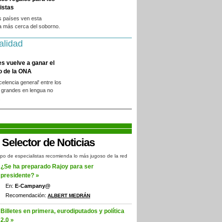
istas
s países ven esta
a más cerca del soborno.
alidad
es vuelve a ganar el
o de la ONA
xcelencia general' entre los
 grandes en lengua no
.
po de especialistas recomienda lo más jugoso de la red
¿Se ha preparado Rajoy para ser
presidente? »
En:
E-Campany@
Recomendación:
ALBERT MEDRÁN
Billetes en primera, eurodiputados y política
2.0 »