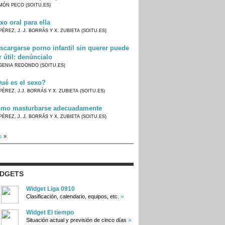
MÓN PECO (SOITU.ES)
xo oral para ella
PÉREZ, J. J. BORRÁS Y X. ZUBIETA (SOITU.ES)
scargarse porno infantil sin querer puede
r útil: denúncialo
GENIA REDONDO (SOITU.ES)
ué es el sexo?
PÉREZ, J.J. BORRÁS Y X. ZUBIETA (SOITU.ES)
mo masturbarse adecuadamente
PÉREZ, J. J. BORRÁS Y X. ZUBIETA (SOITU.ES)
s
»
IDGETS
Widget Liga 0910
»
Clasificación, calendario, equipos, etc.
Widget El tiempo
»
Situación actual y previsión de cinco días