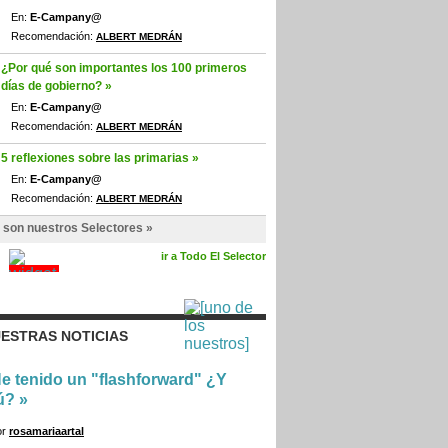
En:
E-Campany@
Recomendación:
ALBERT MEDRÁN
¿Por qué son importantes los 100 primeros
días de gobierno? »
En:
E-Campany@
Recomendación:
ALBERT MEDRÁN
5 reflexiones sobre las primarias »
En:
E-Campany@
Recomendación:
ALBERT MEDRÁN
 son nuestros Selectores »
ir a Todo El Selector
ESTRAS NOTICIAS
e tenido un "flashforward" ¿Y
ú?
»
or
rosamariaartal