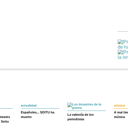
actualidad
música
Españoles... SOITU ha
A mal ti
La valentía de los
 tweets
muerto
música
periodistas
 Soitu