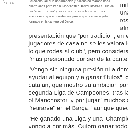
Barcelona, su club de formación y del que se marchó hace
PRESS)
mi
cuatro años para irse al Manchester United, mostró su ilusión
un
por "volver a casa" y su idea de no marcharse otra vez
asegurando que no siente más presión por ser un jugador
re
formado en la cantera del Barça.
af
presentación que "por tradición, en e
jugadores de casa no se les valora l
lo que rodea al club", pero consider
"más presionado por ser de la cante
"Vengo sin ninguna presión ni a dem
ayudar al equipo y a ganar títulos", 
catalán, que mostró su ambición por
segunda Liga de Campeones, tras l
el Manchester, y por jugar "muchos 
"retirarse" en el Barça, "aunque qu
"He ganado una Liga y una 'Champio
vengo a por más. Quiero ganar todo 