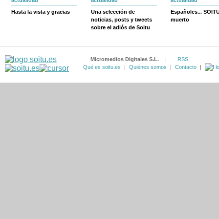
actualidad
actualidad
actualidad
Hasta la vista y gracias
Una selección de
Españoles... SOIT
noticias, posts y tweets
muerto
sobre el adiós de Soitu
Micromedios Digitales S.L.
|
RSS
Qué es soitu.es
|
Quiénes somos
|
Contacto
|