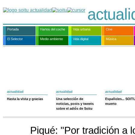
actual
Portada
Hartos del coche
Vida urbana
Cine
El Selector
Medio ambiente
Vida digital
Música
actualidad
actualidad
actualidad
Hasta la vista y gracias
Una selección de
Españoles... SOIT
noticias, posts y tweets
muerto
sobre el adiós de Soitu
Piqué: "Por tradición a 