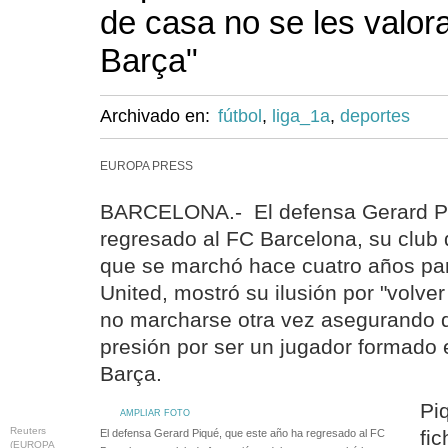
de casa no se les valora
Barça"
Archivado en:
fútbol
,
liga_1a
,
deportes
EUROPA PRESS
BARCELONA.- El defensa Gerard Pi
regresado al FC Barcelona, su club 
que se marchó hace cuatro años par
United, mostró su ilusión por "volver
no marcharse otra vez asegurando 
presión por ser un jugador formado 
Barça.
Pi
AMPLIAR FOTO
Reuters
fi
El defensa Gerard Piqué, que este año ha regresado al FC
(EUROPA