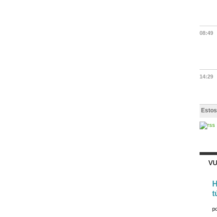
08:49
14:29
Estos
VU
H
t
p