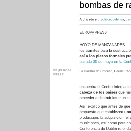
bombas de ra
Archivado en:
política
,
defensa
,
car
EUROPA PRESS
HOYO DE MANZANARES.- La mi
los trámites para la destrucc
así a los plazos formales
pre
pasado 30 de mayo en la Conf
EP (EUROPA
La ministra de Defensa, Carme Cha
PRESS)
encuentra el Centro Internac
cabeza de los países
que han
proceder a destruir las munici
Así, explicó que antes de que 
propuesta que establezca
una
producción, la adquisición, el
municiones, así como para co
Conferencia de Dublín referida