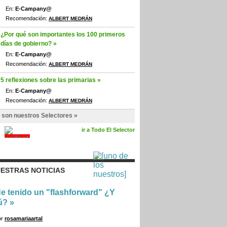
En:
E-Campany@
Recomendación:
ALBERT MEDRÁN
¿Por qué son importantes los 100 primeros
días de gobierno? »
En:
E-Campany@
Recomendación:
ALBERT MEDRÁN
5 reflexiones sobre las primarias »
En:
E-Campany@
Recomendación:
ALBERT MEDRÁN
 son nuestros Selectores »
ir a Todo El Selector
ESTRAS NOTICIAS
e tenido un "flashforward" ¿Y
ú?
»
or
rosamariaartal