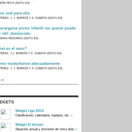
MÓN PECO (SOITU.ES)
xo oral para ella
PÉREZ, J. J. BORRÁS Y X. ZUBIETA (SOITU.ES)
scargarse porno infantil sin querer puede
r útil: denúncialo
GENIA REDONDO (SOITU.ES)
ué es el sexo?
PÉREZ, J.J. BORRÁS Y X. ZUBIETA (SOITU.ES)
mo masturbarse adecuadamente
PÉREZ, J. J. BORRÁS Y X. ZUBIETA (SOITU.ES)
s
»
IDGETS
Widget Liga 0910
»
Clasificación, calendario, equipos, etc.
Widget El tiempo
»
Situación actual y previsión de cinco días