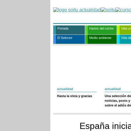
Portada
Hartos del coche
Vida u
El Selector
Medio ambiente
Vida dig
actualidad
actualidad
Hasta la vista y gracias
Una selección de
noticias, posts y
sobre el adiós de
España inicia