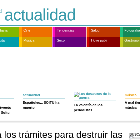
actualidad
rbana
Cine
Tendencias
Salud
Fotografía
ital
Música
Sexo
I love publi
Gastrono
actualidad
música
Españoles... SOITU ha
A mal ti
La valentía de los
 tweets
muerto
música
periodistas
 Soitu
 los trámites para destruir las
BUSC