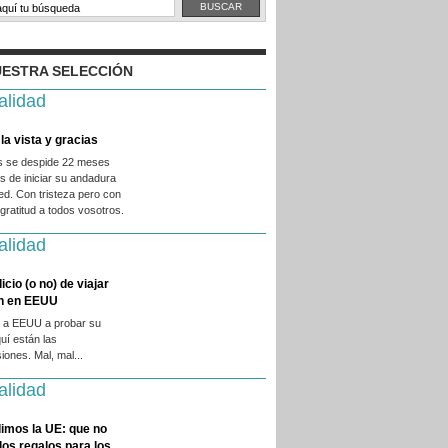
ESTRA SELECCIÓN
alidad
la vista y gracias
es se despide 22 meses
 de iniciar su andadura
ed. Con tristeza pero con
ratitud a todos vosotros.
alidad
licio (o no) de viajar
en en EEUU
 a EEUU a probar su
quí están las
iones. Mal, mal...
alidad
imos la UE: que no
 los regalos para los