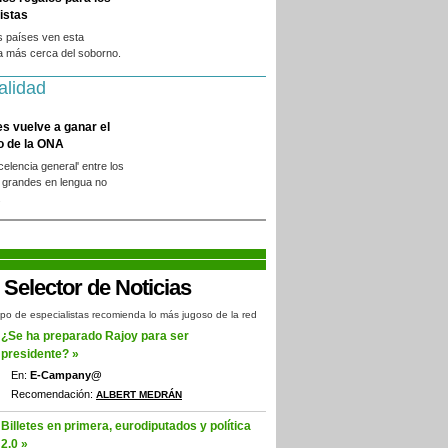
istas
s países ven esta
a más cerca del soborno.
alidad
es vuelve a ganar el
o de la ONA
xcelencia general' entre los
 grandes en lengua no
.
po de especialistas recomienda lo más jugoso de la red
¿Se ha preparado Rajoy para ser
presidente? »
En:
E-Campany@
Recomendación:
ALBERT MEDRÁN
Billetes en primera, eurodiputados y política
2.0 »