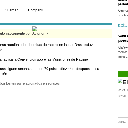
period
Guardar
Compartir
Alguno
práctic
actu
automáticamente por
Soitu.
premi
ran reunión sobre bombas de racimo en la que Brasil estuvo
A la 'e
te
medios
inglesa
 ratifica la Convención sobre las Municiones de Racimo
nas siguen amenazando en 70 países diez años después de su
ición
dos
los temas relacionados en soitu.es
Un equi
08:50
09:03