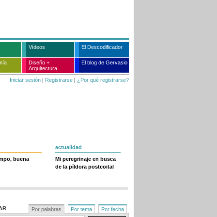
Vídeos
El Descodificador
mía
Diseño +
El blog de Gervasio
Arquitectura
Iniciar sesión
|
Registrarse
|
¿Por qué registrarse?
actualidad
empo, buena
Mi peregrinaje en busca
de la píldora postcoital
AR
Por palabras
Por tema
Por fecha