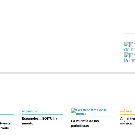
actualidad
música
Españoles... SOITU ha
A mal ti
La valentía de los
 tweets
muerto
música
periodistas
 Soitu