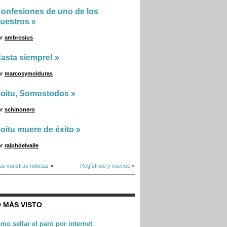
onfesiones de uno de los
uestros
»
or
ambrosius
asta siempre!
»
or
marcosymolduras
oitu, Somostodos
»
or
schinonero
oitu muere de éxito
»
or
ralphdelvalle
as vuestras noticias
»
Regístrate y escribe
»
 MÁS VISTO
mo sellar el paro por internet