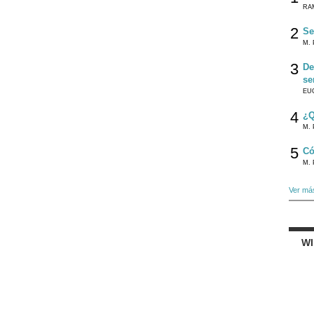
RA
2
Se
M. 
3
De
se
EU
4
¿Q
M. 
5
Có
M. 
Ver má
W