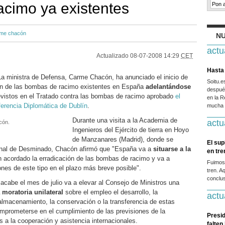
cimo ya existentes
me chacón
NU
actu
Actualizado
08-07-2008 14:29
CET
Hasta 
nistra de Defensa, Carme Chacón, ha anunciado el inicio de
Soitu.
ión de las bombas de racimo existentes en España
adelantándose
después
vistos en el Tratado contra las bombas de racimo aprobado
el
en la R
erencia Diplomática de Dublín
.
mucha g
Durante una visita a la Academia de
actu
cón.
Ingenieros del Ejército de tierra en Hoyo
de Manzanares (Madrid), donde se
El sup
ional de Desminado, Chacón afirmó que "España va a
situarse a la
en tr
 acordado la erradicación de las bombas de racimo y va a
Fuimos
ones de este tipo en el plazo más breve posible".
tren. A
conclus
acabe el mes de julio va a elevar al Consejo de Ministros una
 moratoria unilateral
sobre el empleo el desarrollo, la
actu
 almacenamiento, la conservación o la transferencia de estas
mprometerse en el cumplimiento de las previsiones de la
Presid
s a la cooperación y asistencia internacionales.
falten