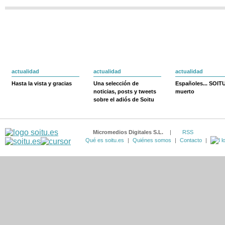
actualidad
actualidad
actualidad
Hasta la vista y gracias
Una selección de
Españoles... SOIT
noticias, posts y tweets
muerto
sobre el adiós de Soitu
Micromedios Digitales S.L.
|
RSS
Qué es soitu.es
|
Quiénes somos
|
Contacto
|