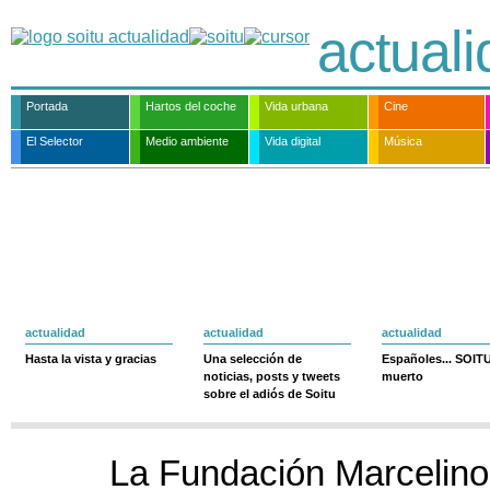
actual
Portada
Hartos del coche
Vida urbana
Cine
El Selector
Medio ambiente
Vida digital
Música
actualidad
actualidad
actualidad
Hasta la vista y gracias
Una selección de
Españoles... SOIT
noticias, posts y tweets
muerto
sobre el adiós de Soitu
La Fundación Marcelino