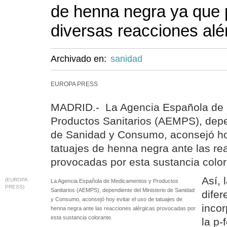
de henna negra ya que
diversas reacciones alé
Archivado en:
sanidad
EUROPA PRESS
MADRID.- La Agencia Española de
Productos Sanitarios (AEMPS), depe
de Sanidad y Consumo, aconsejó hoy
tatuajes de henna negra ante las re
provocadas por esta sustancia color
Así, 
(EUROPA
La Agencia Española de Medicamentos y Productos
PRESS)
Sanitarios (AEMPS), dependiente del Ministerio de Sanidad
difer
y Consumo, aconsejó hoy evitar el uso de tatuajes de
inco
henna negra ante las reacciones alérgicas provocadas por
esta sustancia colorante.
la p-