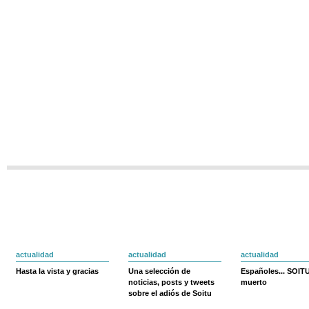
actualidad
actualidad
actualidad
Hasta la vista y gracias
Una selección de
Españoles... SOIT
noticias, posts y tweets
muerto
sobre el adiós de Soitu