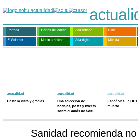
actual
Portada
Hartos del coche
Vida urbana
Cine
El Selector
Medio ambiente
Vida digital
Música
actualidad
actualidad
actualidad
Hasta la vista y gracias
Una selección de
Españoles... SOIT
noticias, posts y tweets
muerto
sobre el adiós de Soitu
Sanidad recomienda no 