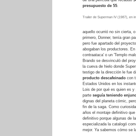
presupuesto de 55
.
Trailer de Superman IV (1987), en in
aquello ocurrió no sin cierta, 
primero, Donner, tenía gran par
pero fue apartado del proyect
abogaban los productores. En
contraataca' o un 'Templo mald
Brando se desvinculó del proye
la cueva de hielo donde Supe
testigo de la dirección le fue 
producto descafeinado
con t
Estados Unidos en los instante
Lois de por qué es quien es y
parte
seguía teniendo enjun
dignas del planeta cómic, pero
fin de la saga. Como curiosid
años el montaje definitivo que
definitivo porque algunas de l
especializada la catalogó co
mejor. Ya sabemos cómo se las