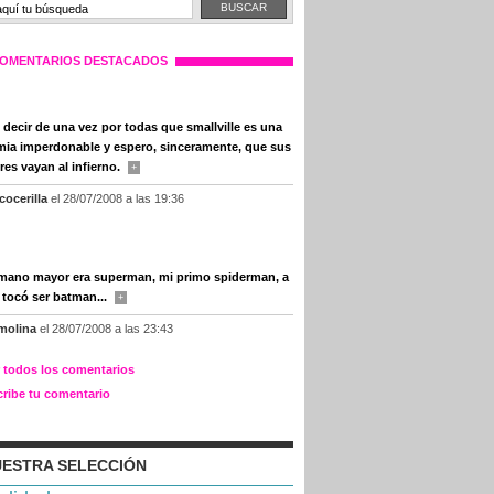
OMENTARIOS DESTACADOS
 decir de una vez por todas que smallville es una
mia imperdonable y espero, sinceramente, que sus
res vayan al infierno.
+
cocerilla
el 28/07/2008 a las 19:36
mano mayor era superman, mi primo spiderman, a
 tocó ser batman...
+
molina
el 28/07/2008 a las 23:43
r todos los comentarios
cribe tu comentario
ESTRA SELECCIÓN