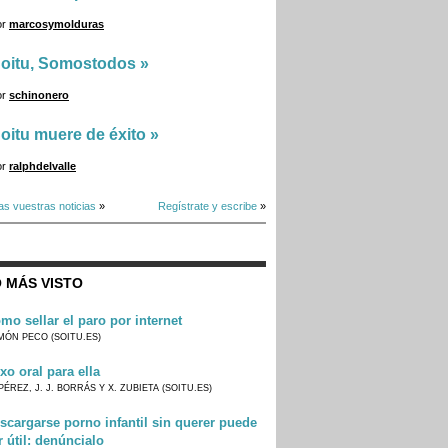
or
marcosymolduras
oitu, Somostodos
»
or
schinonero
oitu muere de éxito
»
or
ralphdelvalle
as vuestras noticias
»
Regístrate y escribe
»
 MÁS VISTO
mo sellar el paro por internet
MÓN PECO (SOITU.ES)
xo oral para ella
PÉREZ, J. J. BORRÁS Y X. ZUBIETA (SOITU.ES)
scargarse porno infantil sin querer puede
r útil: denúncialo