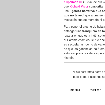
'Superman III'
(1983), de nuevo 
que
Richard Pryor
compartía m
una
ligereza narrativa que a
que no te veo'
que a una seri
evolución que se merecía el p
Para poner el broche de hojal
enfangar una
franquicia en l
reparar en que esta inútil serie
el Hombre Atómico, le fue enc
su secuela, así como de varios
de que las ganancias no fueran
estudio optara por dar carpet
historia.
*Este post forma parte d
publicados pinchando sob
Imprimir
Rectificar