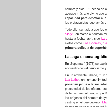
hombre y dios". El hecho de aña
acerque más a lo divino que 
capacidad para desafiar a l
los protagonistas que jamás c
Todo ello, sumado a que fue e
Siegel
, animaron al todavía mu
hasta la fecha había sido
'La 
éxitos como
'Los Goonies'
,
'L
primera película de superh
La saga cinematográfi
En 'Superman' (1978) se explic
encuentro con el periodismo 
En un ambiente urbano, muy de
Lex Luthor
, un humano limitad
poner en jaque a la socieda
precariedad de los efectos es
de la historia del cine, y que
los orígenes del hombre de lyc
casting en el que cupieron
Mar
de una película que recaudó
3