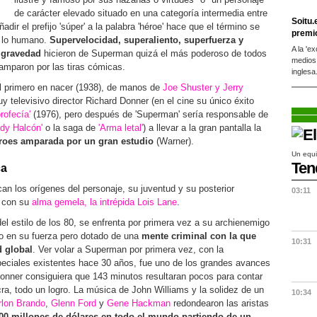
de carácter elevado situado en una categoría intermedia entre
Soitu.
dir el prefijo 'súper' a la palabra 'héroe' hace que el término se
premi
a lo humano.
Supervelocidad, superaliento, superfuerza y
A la 'e
a gravedad
hicieron de Superman quizá el más poderoso de todos
medios
amparon por las tiras cómicas.
inglesa
l primero en nacer (1938), de manos de
Joe Shuster y Jerry
y televisivo director Richard Donner (en el cine su único éxito
profecía'
(1976), pero después de 'Superman' sería responsable de
ady Halcón'
o la saga de
'Arma letal'
) a llevar a la gran pantalla la
éroes amparada por un gran estudio
(Warner).
Un equi
Ten
ca
an los orígenes del personaje, su juventud y su posterior
03:11
y con su
alma gemela, la intrépida Lois Lane
.
l estilo de los 80, se enfrenta por primera vez a su archienemigo
o en su fuerza pero dotado de una
mente criminal con la que
10:31
d global
. Ver volar a Superman por primera vez, con la
peciales existentes hace 30 años, fue uno de los grandes avances
 Donner consiguiera que 143 minutos resultaran pocos para contar
ra, todo un logro. La música de John Williams y la solidez de un
10:34
lon Brando
,
Glenn Ford
y
Gene Hackman
redondearon las aristas
00 millones de dólares en todo el mundo partiendo de un