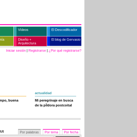
Vídeos
El Descodificador
mía
Diseño +
El blog de Gervasio
Arquitectura
Iniciar sesión
|
Registrarse
|
¿Por qué registrarse?
actualidad
empo, buena
Mi peregrinaje en busca
de la píldora postcoital
AR
Por palabras
Por tema
Por fecha