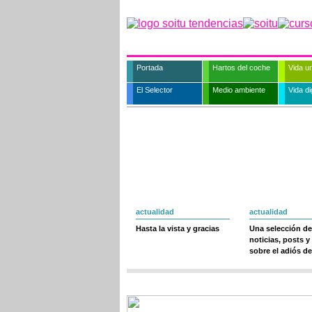
Portada
Hartos del coche
Vida u
El Selector
Medio ambiente
Vida dig
actualidad
actualidad
Hasta la vista y gracias
Una selección de
noticias, posts y
sobre el adiós de