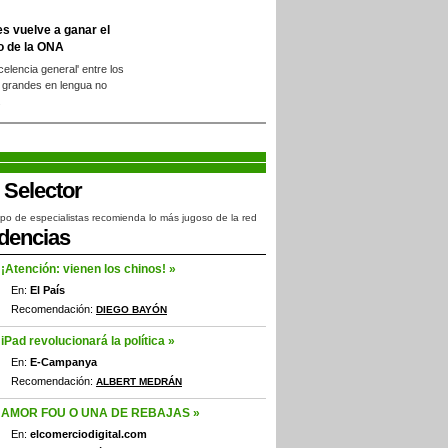
es vuelve a ganar el
o de la ONA
xcelencia general' entre los
 grandes en lengua no
.
po de especialistas recomienda lo más jugoso de la red
dencias
¡Atención: vienen los chinos! »
En:
El País
Recomendación:
DIEGO BAYÓN
iPad revolucionará la política »
En:
E-Campanya
Recomendación:
ALBERT MEDRÁN
AMOR FOU O UNA DE REBAJAS »
En:
elcomerciodigital.com