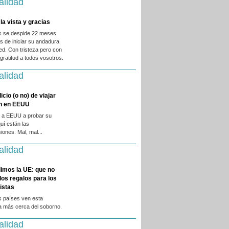
alidad
la vista y gracias
es se despide 22 meses
 de iniciar su andadura
ed. Con tristeza pero con
ratitud a todos vosotros.
alidad
licio (o no) de viajar
en en EEUU
 a EEUU a probar su
quí están las
iones. Mal, mal...
alidad
imos la UE: que no
 los regalos para los
istas
s países ven esta
a más cerca del soborno.
alidad