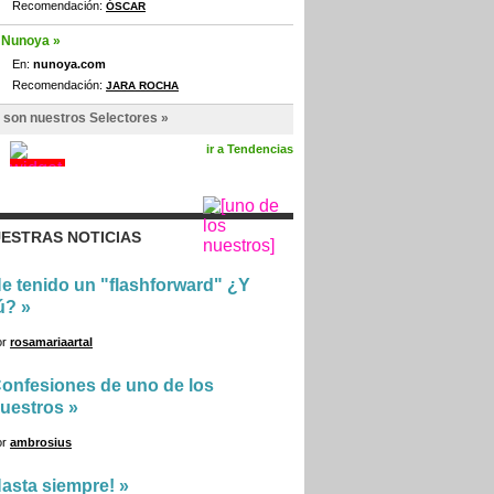
Recomendación:
ÓSCAR
Nunoya »
En:
nunoya.com
Recomendación:
JARA ROCHA
 son nuestros Selectores »
ir a Tendencias
ESTRAS NOTICIAS
e tenido un "flashforward" ¿Y
ú?
»
or
rosamariaartal
onfesiones de uno de los
uestros
»
or
ambrosius
asta siempre!
»