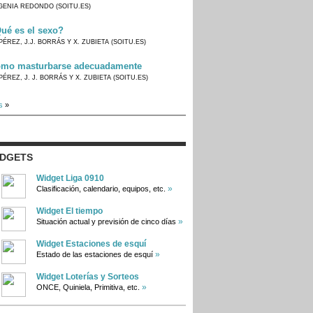
GENIA REDONDO (SOITU.ES)
ué es el sexo?
PÉREZ, J.J. BORRÁS Y X. ZUBIETA (SOITU.ES)
mo masturbarse adecuadamente
PÉREZ, J. J. BORRÁS Y X. ZUBIETA (SOITU.ES)
s
»
IDGETS
Widget Liga 0910
»
Clasificación, calendario, equipos, etc.
Widget El tiempo
»
Situación actual y previsión de cinco días
Widget Estaciones de esquí
»
Estado de las estaciones de esquí
Widget Loterías y Sorteos
»
ONCE, Quiniela, Primitiva, etc.