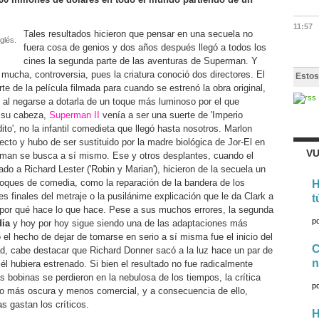
11:57
Tales resultados hicieron que pensar en una secuela no
glés.
fuera cosa de genios y dos años después llegó a todos los
cines la segunda parte de las aventuras de Superman. Y
o mucha, controversia, pues la criatura conoció dos directores. El
Estos
te de la película filmada para cuando se estrenó la obra original,
o al negarse a dotarla de un toque más luminoso por el que
 su cabeza,
Superman II
venía a ser una suerte de 'Imperio
ito', no la infantil comedieta que llegó hasta nosotros. Marlon
cto y hubo de ser sustituido por la madre biológica de Jor-El en
VU
rman se busca a sí mismo. Ese y otros desplantes, cuando el
dado a Richard Lester ('Robin y Marian'), hicieron de la secuela un
oques de comedia, como la reparación de la bandera de los
H
s finales del metraje o la pusilánime explicación que le da Clark a
t
 por qué hace lo que hace. Pese a sus muchos errores, la segunda
p
dia
y hoy por hoy sigue siendo una de las adaptaciones más
 el hecho de dejar de tomarse en serio a sí misma fue el inicio del
C
ad, cabe destacar que Richard Donner sacó a la luz hace un par de
n
 él hubiera estrenado. Si bien el resultado no fue radicalmente
as bobinas se perdieron en la nebulosa de los tiempos, la crítica
p
mo más oscura y menos comercial, y a consecuencia de ello,
 gastan los críticos.
H