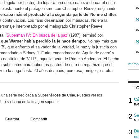
dirigida por Lester, dio lugar a una doble cabeza de cartel en la
p
olestamente el protagonismo con Christopher Reeve, originando
cercaba más el producto a la segunda parte de 'No me chilles
S
a continuación. Los fans desertaban por manadas. No era la
ersonaje interpretado por el malogrado Christopher Reeve.
p
ata,
'Superman IV: En busca de la paz'
(1987), terminó por
a que Warner había perdido la fe hace tiempo
. No hay más que
S
 'B', que enfrentó al salvador de la verdad, la paz y la justicia con
p
omendada a Sidney J. Furie, engendrador de 'Aguila de acero' y
 capítulos de 'V.I.P.', aquella serie de Pamela Anderson. El hecho
Ver tod
 suficientes para cubrir los gastos de esta entrega hizo que el
azo a la saga hasta 20 años después, pero esa, amigos, es otra
LO
e una serie dedicada a
Superhéroes de Cine
. Puedes ver los
1
Có
re su icono en la imagen superior.
RA
2
Se
Guardar
Compartir
M. 
3
De
se