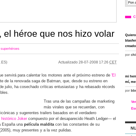
C
 el héroe que nos hizo volar
Quiero
blasfe
creado
,
superhéroes
por
chi
.ES)
Actualizado
28-07-2008 17:26
CET
 servirá para calentar los motores ante el próximo estreno de
'El
mi her
rte de la renovada saga de Batman, que, desde su estreno en
mí, me
e julio, ha cosechado críticas entusiastas y ha rebasado récords
por
bb
ibles.
Tras una de las campañas de marketing
Ve
más virales que se recuerdan, con
Es
icónicas y sugerentes trailers basados en el verdadero
l
histórico Joker
compuesto por el desaparecido Heath Ledger— el
 a España una
película maldita
con las constantes de su
NU
2005), muy presentes y a la vez pulidas.