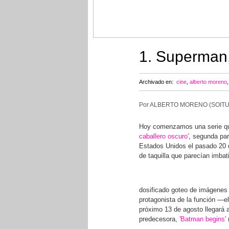
1. Superman,
Archivado en:
cine
,
alberto moreno
Por ALBERTO MORENO (SOITU
Hoy comenzamos una serie que
caballero oscuro'
, segunda pa
Estados Unidos el pasado 20 d
de taquilla que parecían imbat
dosificado goteo de imágenes 
protagonista de la función —e
próximo 13 de agosto llegará
predecesora,
'Batman begins'
(