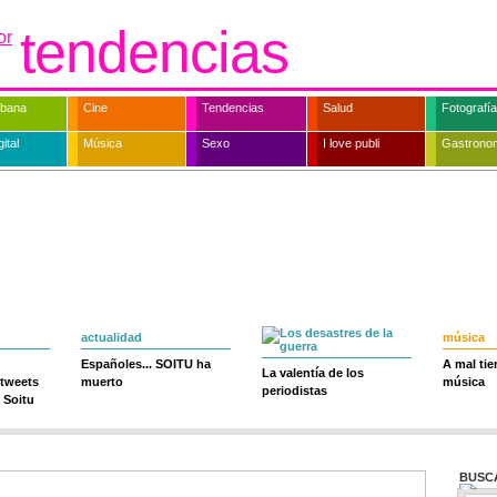
tendencias
rbana
Cine
Tendencias
Salud
Fotografía
ital
Música
Sexo
I love publi
Gastrono
actualidad
música
Españoles... SOITU ha
A mal ti
La valentía de los
 tweets
muerto
música
periodistas
 Soitu
BUSC