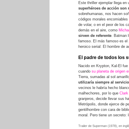
Este thriller ejemplar llega 
superhéroes de acción son r
sobrehumanas, nos hacen soña
códigos morales encomiables a
de volar, o en el peor de los
demás en el aire, como
Micha
sirven de referente
. Batman l
famoso. El más famoso es el pa
heroico serial: El hombre de 
El padre de todos los 
Nacido en Krypton, Kal-El fue 
cuando
su planeta de origen e
Tierra, sumadas al sol amarillo
utilizaría siempre al servici
vecinos le habría hecho blanco
malhechores, por lo que
Clark
granjeros, decide llevar sus h
Metrópolis, donde ejerce de per
gentilhombre con cara de bibli
moral. Pero tiene un secreto:
Trailer de Superman (1978), en ingl