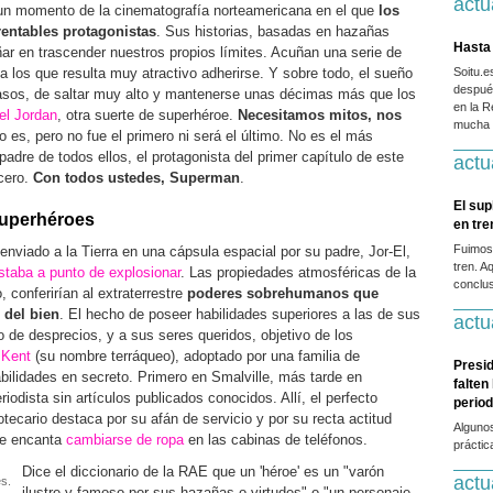
actu
en un momento de la cinematografía norteamericana en el que
los
entables protagonistas
. Sus historias, basadas en hazañas
Hasta 
r en trascender nuestros propios límites. Acuñan una serie de
 los que resulta muy atractivo adherirse. Y sobre todo, el sueño
Soitu.
después
 casos, de saltar muy alto y mantenerse unas décimas más que los
en la R
el Jordan
, otra suerte de superhéroe.
Necesitamos mitos, nos
mucha g
o es, pero no fue el primero ni será el último. No es el más
dre de todos ellos, el protagonista del primer capítulo de este
actu
acero.
Con todos ustedes, Superman
.
El sup
superhéroes
en tr
Fuimos
enviado a la Tierra en una cápsula espacial por su padre, Jor-El,
tren. A
staba a punto de explosionar
. Las propiedades atmosféricas de la
conclus
, conferirían al extraterrestre
poderes sobrehumanos que
o del bien
. El hecho de poseer habilidades superiores a las de sus
actu
 de desprecios, y a sus seres queridos, objetivo de los
 Kent
(su nombre terráqueo), adoptado por una familia de
Presid
abilidades en secreto. Primero en Smalville, más tarde en
falten
iodista sin artículos publicados conocidos. Allí, el perfecto
period
otecario destaca por su afán de servicio y por su recta actitud
Alguno
 le encanta
cambiarse de ropa
en las cabinas de teléfonos.
práctic
Dice el diccionario de la RAE que un 'héroe' es un "varón
actu
és.
ilustre y famoso por sus hazañas o virtudes" o "un personaje