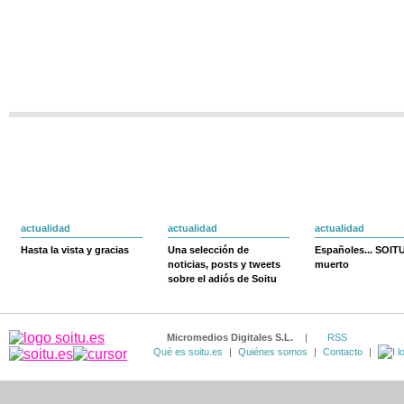
actualidad
actualidad
actualidad
Hasta la vista y gracias
Una selección de
Españoles... SOIT
noticias, posts y tweets
muerto
sobre el adiós de Soitu
Micromedios Digitales S.L.
|
RSS
Qué es soitu.es
|
Quiénes somos
|
Contacto
|