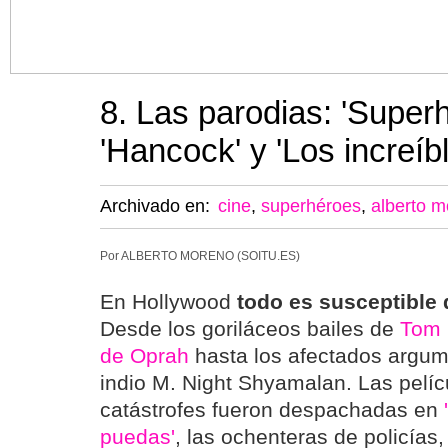
8. Las parodias: 'Super
'Hancock' y 'Los increíb
Archivado en:
cine
,
superhéroes
,
alberto 
Por ALBERTO MORENO (SOITU.ES)
En Hollywood
todo es susceptible 
Desde los goriláceos bailes de
Tom 
de Oprah
hasta los afectados argume
indio M. Night Shyamalan. Las pelíc
catástrofes fueron despachadas en
puedas'
, las ochenteras de policías