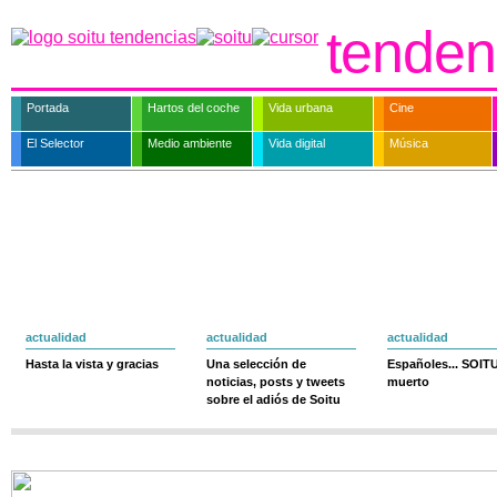
tenden
Portada
Hartos del coche
Vida urbana
Cine
El Selector
Medio ambiente
Vida digital
Música
actualidad
actualidad
actualidad
Hasta la vista y gracias
Una selección de
Españoles... SOIT
noticias, posts y tweets
muerto
sobre el adiós de Soitu