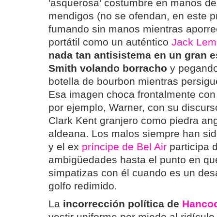
'asquerosa' costumbre en manos de v
mendigos (no se ofendan, en este 
fumando sin manos mientras aporreo
portátil como un auténtico
Jack Le
nada tan antisistema en un gran e
Smith volando borracho
y pegando 
botella de bourbon mientras persigu
Esa imagen choca frontalmente con 
por ejemplo, Warner, con su discurso
Clark Kent granjero como piedra an
aldeana. Los malos siempre han si
y el ex
príncipe de Bel Air
participa 
ambigüedades hasta el punto en qu
simpatizas con él cuando es un desa
golfo redimido.
La
incorrección política de
Hanco