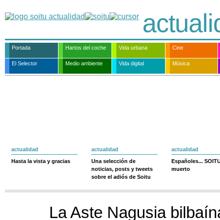
actual
Portada
Hartos del coche
Vida urbana
Cine
El Selector
Medio ambiente
Vida digital
Música
actualidad
actualidad
actualidad
Hasta la vista y gracias
Una selección de
Españoles... SOIT
noticias, posts y tweets
muerto
sobre el adiós de Soitu
La Aste Nagusia bilbaín