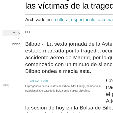
las víctimas de la trage
Archivado en:
cultura
,
espectáculo
,
aste na
+info
EFE
+info
Bilbao.- La sexta jornada de la Ast
vídeo
estado marcada por la tragedia ocur
accidente aéreo de Madrid, por lo 
comenzado con un minuto de silenci
Bilbao ondea a media asta.
Co
AMPLIAR FOTO
(EFE)
tr
El pregonero de las fiestas de Bilbao, Aitor Elizegi, ha hecho la
tradicional apertura de la Bolsa en la capital vizcaína.
el
Ait
la sesión de hoy en la Bolsa de Bil