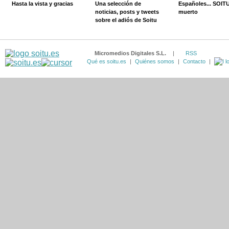
Hasta la vista y gracias
Una selección de
Españoles... SOIT
noticias, posts y tweets
muerto
sobre el adiós de Soitu
Micromedios Digitales S.L.
|
RSS
Qué es soitu.es
|
Quiénes somos
|
Contacto
|