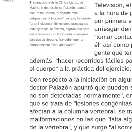
PRESS)
Traumatología de la Clínica La Luz de
Televisión, e
Madrid, el doctor Jorge Palazón, apuntó
a la hora de 
que, "este verano, el deporte más
peligroso es la bicicleta", ya que, ha habido
por primera v
"gran incidencia" de lesiones practicando
arriesgar de
este ejercicio; asímismo, explicó que para
evitar lesiones con la bicicleta o cualquier
"tomar conta
otro tipo de deporte, "se debe tener un
él" así como 
entrenamiento físico adecuado".
gente que te
además, "hacer recorridos fáciles p
el cuerpo" a la práctica del ejercicio.
Con respecto a la iniciación en algu
doctor Palazón apuntó que pueden s
no son detectadas normalmente", en 
que se trata de "lesiones congénita
afectan a la columna vertebral, se tr
malformaciones en las que "falta a
de la vértebra", y que surge "al som