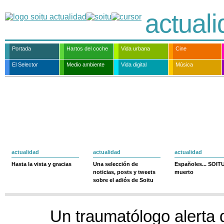
actual
Portada
Hartos del coche
Vida urbana
Cine
El Selector
Medio ambiente
Vida digital
Música
actualidad
actualidad
actualidad
Hasta la vista y gracias
Una selección de
Españoles... SOIT
noticias, posts y tweets
muerto
sobre el adiós de Soitu
Un traumatólogo alerta 