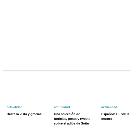
actualidad
actualidad
actualidad
Hasta la vista y gracias
Una selección de
Españoles... SOIT
noticias, posts y tweets
muerto
sobre el adiós de Soitu