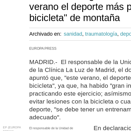
verano el deporte más p
bicicleta" de montaña
Archivado en:
sanidad
,
traumatología
,
depo
EUROPA PRESS
MADRID.- El responsable de la Uni
de la Clínica La Luz de Madrid, el d
apuntó que, "este verano, el deporte
bicicleta", ya que, ha habido "gran i
practicando este ejercicio; asímismo
evitar lesiones con la bicicleta o cua
deporte, "se debe tener un entrenam
adecuado".
En declaraci
EP (EUROPA
El responsable de la Unidad de