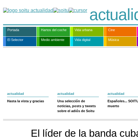
actual
Portada
Hartos del coche
Vida urbana
Cine
El Selector
Medio ambiente
Vida digital
Música
actualidad
actualidad
actualidad
Hasta la vista y gracias
Una selección de
Españoles... SOIT
noticias, posts y tweets
muerto
sobre el adiós de Soitu
El líder de la banda cu