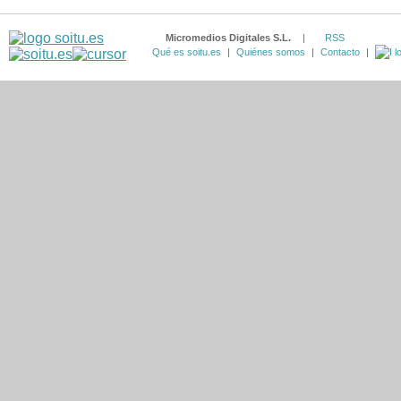
Micromedios Digitales S.L.
|
RSS
Qué es soitu.es
|
Quiénes somos
|
Contacto
|