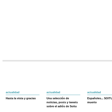
actualidad
actualidad
actualidad
Hasta la vista y gracias
Una selección de
Españoles... SOIT
noticias, posts y tweets
muerto
sobre el adiós de Soitu