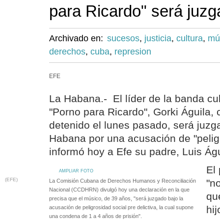
para Ricardo" será juzg
Archivado en:
sucesos
,
justicia
,
cultura
,
mú
derechos
,
cuba
,
represion
EFE
La Habana.- El líder de la banda c
"Porno para Ricardo", Gorki Águila, c
detenido el lunes pasado, será juzg
Habana por una acusación de "peligr
informó hoy a Efe su padre, Luis Águ
El
AMPLIAR FOTO
(EFE)
"n
La Comisión Cubana de Derechos Humanos y Reconciliación
Nacional (CCDHRN) divulgó hoy una declaración en la que
qu
precisa que el músico, de 39 años, "será juzgado bajo la
hi
acusación de peligrosidad social pre delictiva, la cual supone
una condena de 1 a 4 años de prisión".