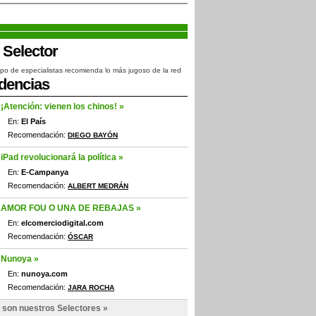
po de especialistas recomienda lo más jugoso de la red
dencias
¡Atención: vienen los chinos! »
En:
El País
Recomendación:
DIEGO BAYÓN
iPad revolucionará la política »
En:
E-Campanya
Recomendación:
ALBERT MEDRÁN
AMOR FOU O UNA DE REBAJAS »
En:
elcomerciodigital.com
Recomendación:
ÓSCAR
Nunoya »
En:
nunoya.com
Recomendación:
JARA ROCHA
 son nuestros Selectores »