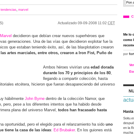
,
tendencias
,
marvel
C
S)
Actualizado
09-09-2008 11:02
CET
Me lo 
l Marvel
decidieron que debían crear nuevos superhéroes que
como l
evas generaciones. Una de las vías que decidieron explotar fue la
recom
icos que estaban teniendo éxito, así, de las blaxplotation crearon
 las artes marciales, entre otros, crearon a Iron Fist, Puño de
por
for
Ve
Ambos héroes vivirían una
edad dorada
Es
durante los 70 y principios de los 80
,
llegando a compartir colección, hasta
toriales etcétera, hicieron que fueran desapareciendo del universo
NU
muy hábilmente
John Byrne
dentro de la colección Namor, que
actu
, pero, pese a los diferentes intentos que ha habido desde
primera plana del universo Marvel,
todos han fracasado hasta
Hasta 
Soitu.
después
na oportunidad, pero el elegido para el relanzamiento ha sido
uno
en la R
e tiene la casa de las ideas
:
Ed Brubaker
. En los guiones está
mucha g