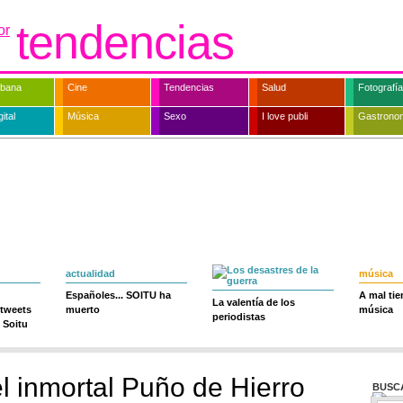
tendencias
rbana
Cine
Tendencias
Salud
Fotografía
ital
Música
Sexo
I love publi
Gastrono
actualidad
música
Españoles... SOITU ha
A mal ti
La valentía de los
 tweets
muerto
música
periodistas
 Soitu
el inmortal Puño de Hierro
BUSC