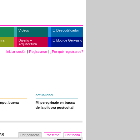
Vídeos
El Descodificador
mía
Diseño +
El blog de Gervasio
Arquitectura
Iniciar sesión
|
Registrarse
|
¿Por qué registrarse?
actualidad
empo, buena
Mi peregrinaje en busca
de la píldora postcoital
AR
Por palabras
Por tema
Por fecha