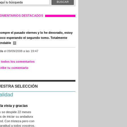
OMENTARIOS DESTACADOS
compre el pasado viernes y lo he devorado, estoy
oco esperando el segundo tomo. Totalmente
endable
+
tis
el 09/09/2008 a las 19:47
r todos los comentarios
cribe tu comentario
ESTRA SELECCIÓN
alidad
la vista y gracias
es se despide 22 meses
 de iniciar su andadura
ed. Con tristeza pero con
ratitud a todos vosotros.