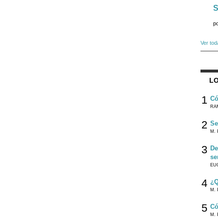
S
p
Ver tod
LO
1
Có
RA
2
Se
M. 
3
De
se
EU
4
¿Q
M. 
5
Có
M. 