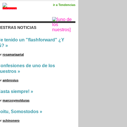
ir a Tendencias
ESTRAS NOTICIAS
e tenido un "flashforward" ¿Y
ú?
»
or
rosamariaartal
onfesiones de uno de los
uestros
»
or
ambrosius
asta siempre!
»
or
marcosymolduras
oitu, Somostodos
»
or
schinonero