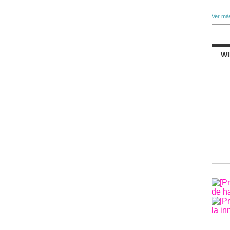
Ver má
W