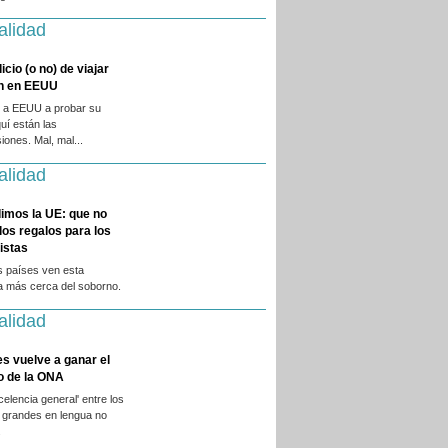
alidad
licio (o no) de viajar
en en EEUU
 a EEUU a probar su
quí están las
iones. Mal, mal...
alidad
imos la UE: que no
 los regalos para los
istas
s países ven esta
a más cerca del soborno.
alidad
es vuelve a ganar el
o de la ONA
xcelencia general' entre los
 grandes en lengua no
.