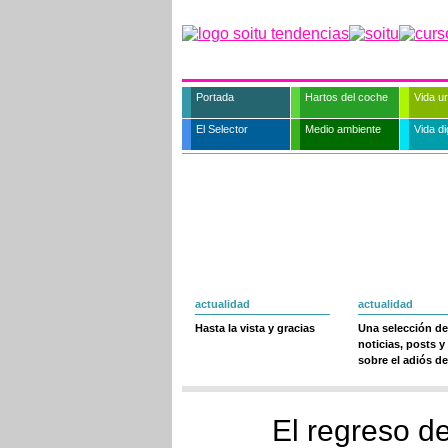
Portada
Hartos del coche
Vida u
El Selector
Medio ambiente
Vida dig
actualidad
actualidad
Hasta la vista y gracias
Una selección de
noticias, posts y
sobre el adiós de
El regreso d