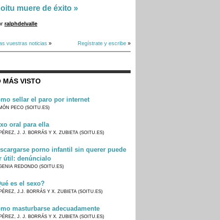
oitu muere de éxito
»
or
ralphdelvalle
as vuestras noticias
»
Regístrate y escribe
»
 MÁS VISTO
mo sellar el paro por internet
MÓN PECO (SOITU.ES)
xo oral para ella
PÉREZ, J. J. BORRÁS Y X. ZUBIETA (SOITU.ES)
scargarse porno infantil sin querer puede
r útil: denúncialo
GENIA REDONDO (SOITU.ES)
ué es el sexo?
PÉREZ, J.J. BORRÁS Y X. ZUBIETA (SOITU.ES)
mo masturbarse adecuadamente
PÉREZ, J. J. BORRÁS Y X. ZUBIETA (SOITU.ES)