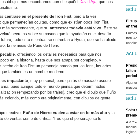
 los dibujos nos encontramos con el español
David Aja
, que nos
sonalísimo.
actu
 es
centrase en el presente de Iron Fist
, pero a la vez
El sup
 que permanecían ocultas, como que existían otros Iron Fist,
en tr
lo más sorprendente, que
su antecesor todavía está vivo
. Este se
Fuimos
svelará secretos sobre su pasado que le ayudarán en el desafío
tren. A
futuro, todo esto mientras se enfrentan a Hydra, que se ha aliado
conclus
ero, la némesis de Puño de Hierro.
actu
mpecable
, ofreciendo los detalles necesarios para que nos
oco en la historia, hasta que nos atrapa por completo, y
Presid
 hecho de Iron Fist un personaje amado por los fans, las artes
falten
ro que también es un hombre moderno.
period
a es impactante
, muy personal, pero quizás demasiado oscuro
Alguno
eclama, pues aunque todo el mundo piensa que determinados
práctic
alización (empezando por los trajes), creo que el dibujo que Puño
actu
ás colorido, más como era originalmente, con dibujos de gente
Soitu.
ipo creativo,
Puño de Hierro vuelve a estar en lo más alto
y la
premi
nto de ventas como de crítica. Y es que el personaje se lo
A la 'e
medios
inglesa