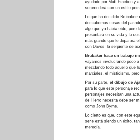
ayudado por Matt Fraction y a
sorprenderá con un estilo per
Lo que ha decidido Brubakerr
descubrirnos cosas del pasado
algo que ya había oído, pero 
presentará en su vida y le de
más grande que le deparará el 
con Davos, la serpiente de ac
Brubaker hace un trabajo i
vayamos involucrando poco a p
mezclando todo aquello que ha
marciales, el misticismo, pe
Por su parte,
el dibujo de Aj
para lo que este personaje r
personajes necesitan una actu
de Hierro necesita debe ser m
como John Byrne.
Lo cierto es que, con este equ
serie está siendo un éxito, ta
merecía.