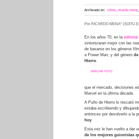
Archivado en:
cómic
,
ricardo mena
Por RICARDO MENA* (SOITU.E
En los años 70, en la
editoria
sintonizaran mejor con las nu
de basarse en los géneros fílm
a Power Man, y del género
de
Hierro
.
AMPLIAR FOTO
que el mercado, decisiones edi
Marvel en la última década.
A Puño de Hierro lo rescató 
estaba escribiendo y dibujando
entonces por devolverlo a la 
hoy
.
Esta vez le han vuelto a dar u
de los mejores guionistas qu