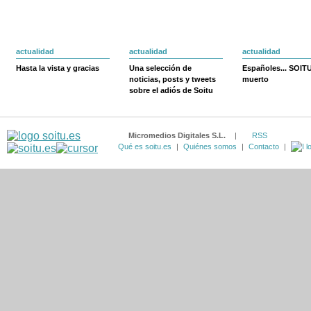
actualidad
actualidad
actualidad
Hasta la vista y gracias
Una selección de
Españoles... SOIT
noticias, posts y tweets
muerto
sobre el adiós de Soitu
Micromedios Digitales S.L.
|
RSS
Qué es soitu.es
|
Quiénes somos
|
Contacto
|