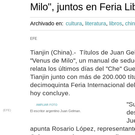
Milo", juntos en Feria L
Archivado en:
cultura
,
literatura
,
libros
,
chi
EFE
Tianjin (China).- Títulos de Juan G
"Venus de Milo", un manual de sedu
relata los últimos días del "Che" Gu
Tianjin junto con más de 200.000 tít
decimoquinta Feria Internacional de
hoy concluye.
"S
AMPLIAR FOTO
(EFE)
de
El escritor argentino Juan Gelman.
Ju
apunta Rosario López, representante