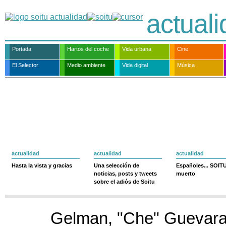
actual
Portada
Hartos del coche
Vida urbana
Cine
El Selector
Medio ambiente
Vida digital
Música
actualidad
actualidad
actualidad
Hasta la vista y gracias
Una selección de
Españoles... SOIT
noticias, posts y tweets
muerto
sobre el adiós de Soitu
Gelman, "Che" Guevara 