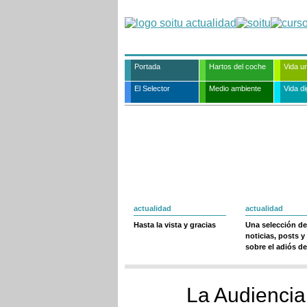
Portada
Hartos del coche
Vida u
El Selector
Medio ambiente
Vida dig
actualidad
actualidad
Hasta la vista y gracias
Una selección de
noticias, posts y
sobre el adiós de
La Audiencia 