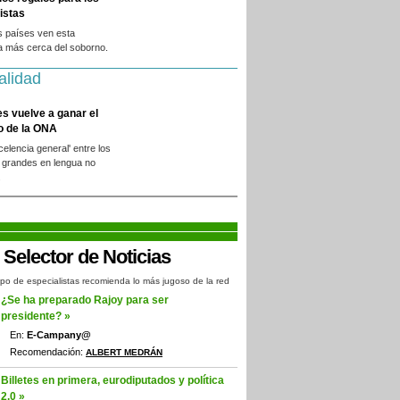
istas
s países ven esta
a más cerca del soborno.
alidad
es vuelve a ganar el
o de la ONA
xcelencia general' entre los
 grandes en lengua no
.
po de especialistas recomienda lo más jugoso de la red
¿Se ha preparado Rajoy para ser
presidente? »
En:
E-Campany@
Recomendación:
ALBERT MEDRÁN
Billetes en primera, eurodiputados y política
2.0 »