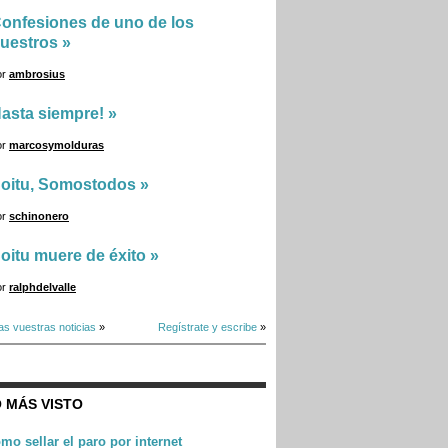
onfesiones de uno de los
uestros
»
or
ambrosius
asta siempre!
»
or
marcosymolduras
oitu, Somostodos
»
or
schinonero
oitu muere de éxito
»
or
ralphdelvalle
as vuestras noticias
»
Regístrate y escribe
»
 MÁS VISTO
mo sellar el paro por internet