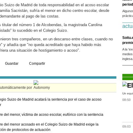
period
gio Suizo de Madrid de toda responsabilidad en el acoso escolar
milia Sacristán, sufría el menor en dicho centro escolar, desde
Alguno
 demandante al pago de las costas.
práctic
 titular del número 1 de Alcobendas, la magistrada Carolina
actu
islado" lo sucedido en el Colegio Suizo.
Soitu.
vinieron tres compañeros, en un descanso entre clases, cuando no
premi
te" y añadía que "no queda acreditado que haya habido más
A la 'e
friera una situación de hostigamiento o acoso".
medios
inglesa
Guardar
Compartir
automáticamente por
Un equi
egio Suizo de Madrid acatará la sentencia por el caso de acoso
08:50
r
re del menor, víctima de acoso escolar, eufórico con la sentencia
re del menor acosado en el Colegio Suizo de Madrid exige la
09:03
ción de protocolos de actuación