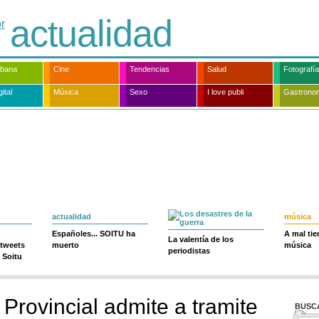
actualidad
rbana
Cine
Tendencias
Salud
Fotografía
ital
Música
Sexo
I love publi
Gastrono
actualidad
música
Españoles... SOITU ha
A mal ti
La valentía de los
 tweets
muerto
música
periodistas
 Soitu
Provincial admite a tramite
BUSC