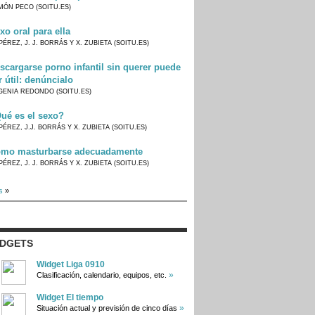
MÓN PECO (SOITU.ES)
xo oral para ella
PÉREZ, J. J. BORRÁS Y X. ZUBIETA (SOITU.ES)
scargarse porno infantil sin querer puede
r útil: denúncialo
GENIA REDONDO (SOITU.ES)
ué es el sexo?
PÉREZ, J.J. BORRÁS Y X. ZUBIETA (SOITU.ES)
mo masturbarse adecuadamente
PÉREZ, J. J. BORRÁS Y X. ZUBIETA (SOITU.ES)
s
»
IDGETS
Widget Liga 0910
»
Clasificación, calendario, equipos, etc.
Widget El tiempo
»
Situación actual y previsión de cinco días