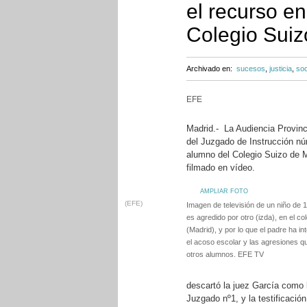
el recurso en
Colegio Suiz
Archivado en:
sucesos
,
justicia
,
so
EFE
Madrid.- La Audiencia Provinci
del Juzgado de Instrucción nú
alumno del Colegio Suizo de 
filmado en vídeo.
AMPLIAR FOTO
(EFE)
Imagen de televisión de un niño de
es agredido por otro (izda), en el c
(Madrid), y por lo que el padre ha i
el acoso escolar y las agresiones qu
otros alumnos. EFE TV
descartó la juez García como l
Juzgado nº1, y la testificación