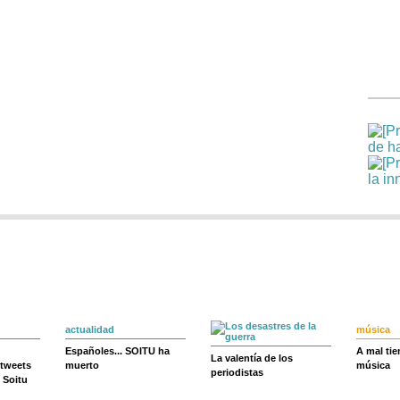
actualidad
música
Españoles... SOITU ha
A mal ti
La valentía de los
 tweets
muerto
música
periodistas
 Soitu