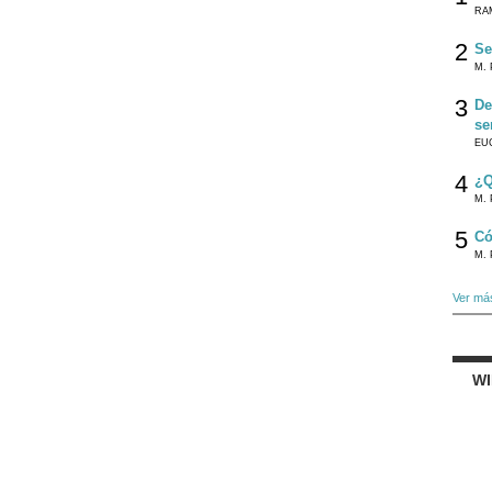
RA
2
Se
M. 
3
De
se
EU
4
¿Q
M. 
5
Có
M. 
Ver má
W