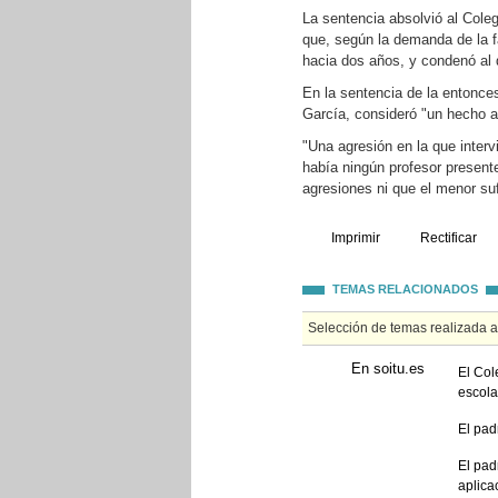
La sentencia absolvió al Cole
que, según la demanda de la fa
hacia dos años, y condenó al
En la sentencia de la entonces
García, consideró "un hecho a
"Una agresión en la que inter
había ningún profesor presen
agresiones ni que el menor su
Imprimir
Rectificar
TEMAS RELACIONADOS
Selección de temas realizada 
En soitu.es
El Col
escola
El pad
El pad
aplica