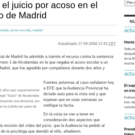
 el juicio por acoso en el
o de Madrid
NU
actu
ciedad
,
acoso escolar
,
madrid
Hasta 
Actualizado
17-09-2008 12:42
CET
Soitu.
después
al de Madrid ha admitido a tramite el recurso contra la sentencia
en la R
mero 1 de Alcobendas en la que negaba el acoso escolar a un
mucha g
Madrid, que fue agredido por compañeros durante dos años y
actu
Fuentes próximas al caso señalaron hoy
El sup
a EFE que la Audiencia Provincial ha
 11 años que supuestamente
en tr
dictado auto para la vista oral y que
olegio "Suizo" de Alcobendas
Fuimos
esperan que en unas semanas se
nterpuesto una denuncia, por
tren. A
notifique la fecha.
e ha sufrido por parte de
conclus
En la vista se van a tener en
actu
consideración dos aspectos que
a revisión del vídeo del juicio, que la Audiencia ha pedido al
Presid
 de la psicóloga que atendió al niño, añadieron.
falten