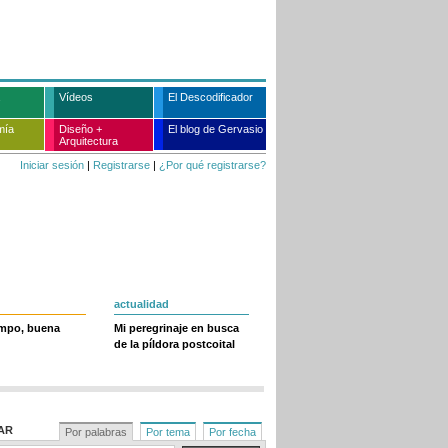
Vídeos
El Descodificador
mía
Diseño +
El blog de Gervasio
Arquitectura
Iniciar sesión
|
Registrarse
|
¿Por qué registrarse?
actualidad
empo, buena
Mi peregrinaje en busca
de la píldora postcoital
AR
Por palabras
Por tema
Por fecha