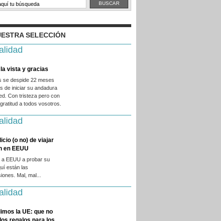
ESTRA SELECCIÓN
alidad
la vista y gracias
es se despide 22 meses
 de iniciar su andadura
ed. Con tristeza pero con
ratitud a todos vosotros.
alidad
licio (o no) de viajar
en en EEUU
 a EEUU a probar su
quí están las
iones. Mal, mal...
alidad
imos la UE: que no
 los regalos para los