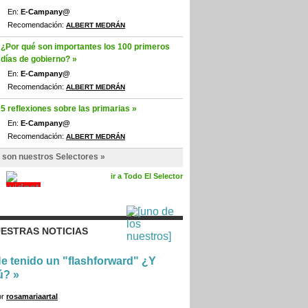
En:
E-Campany@
Recomendación:
ALBERT MEDRÁN
¿Por qué son importantes los 100 primeros
días de gobierno? »
En:
E-Campany@
Recomendación:
ALBERT MEDRÁN
5 reflexiones sobre las primarias »
En:
E-Campany@
Recomendación:
ALBERT MEDRÁN
 son nuestros Selectores »
ir a Todo El Selector
ESTRAS NOTICIAS
e tenido un "flashforward" ¿Y
ú?
»
or
rosamariaartal