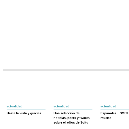
actualidad
actualidad
actualidad
Hasta la vista y gracias
Una selección de
Españoles... SOIT
noticias, posts y tweets
muerto
sobre el adiós de Soitu