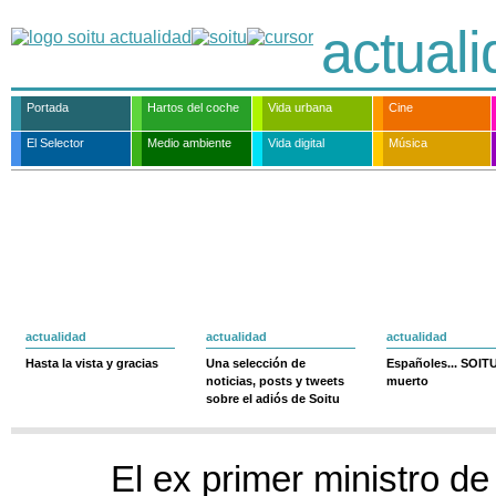
actual
Portada
Hartos del coche
Vida urbana
Cine
El Selector
Medio ambiente
Vida digital
Música
actualidad
actualidad
actualidad
Hasta la vista y gracias
Una selección de
Españoles... SOIT
noticias, posts y tweets
muerto
sobre el adiós de Soitu
El ex primer ministro d