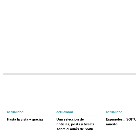
actualidad
actualidad
actualidad
Hasta la vista y gracias
Una selección de
Españoles... SOIT
noticias, posts y tweets
muerto
sobre el adiós de Soitu