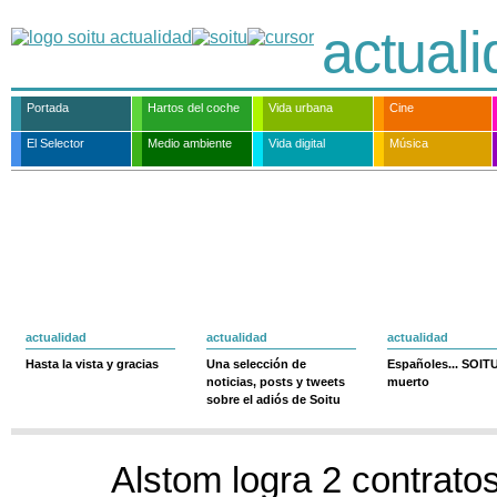
actual
Portada
Hartos del coche
Vida urbana
Cine
El Selector
Medio ambiente
Vida digital
Música
actualidad
actualidad
actualidad
Hasta la vista y gracias
Una selección de
Españoles... SOIT
noticias, posts y tweets
muerto
sobre el adiós de Soitu
Alstom logra 2 contratos