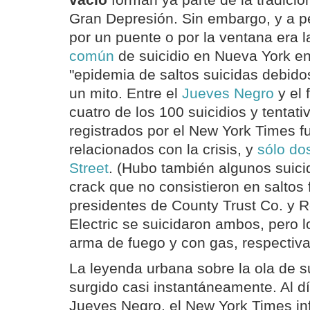
vacío
forman ya parte de la tradició
Gran Depresión. Sin embargo, y a pe
por un puente o por la ventana era 
común
de suicidio en Nueva York en
"epidemia de saltos suicidas debidos
un mito. Entre el
Jueves Negro
y el 
cuatro de los 100 suicidios y tentati
registrados por el New York Times fu
relacionados con la crisis, y
sólo do
Street
. (Hubo también algunos suici
crack que no consistieron en saltos f
presidentes de County Trust Co. y 
Electric se suicidaron ambos, pero l
arma de fuego y con gas, respectiv
La leyenda urbana sobre la ola de s
surgido casi instantáneamente. Al dí
Jueves Negro, el New York Times i