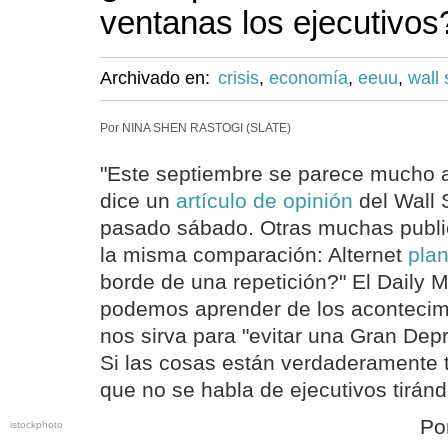
ventanas los ejecutivos
Archivado en:
crisis
,
economía
,
eeuu
,
wall 
Por NINA SHEN RASTOGI (SLATE)
"Este septiembre se parece mucho a
dice un
artículo de opinión
del Wall 
pasado sábado. Otras muchas publ
la misma comparación: Alternet
pla
borde de una repetición?" El Daily M
podemos aprender de los acontecim
nos sirva para "evitar una Gran Depr
Si las cosas están verdaderamente 
que no se habla de ejecutivos tirán
Po
istockphoto