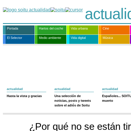
actual
Portada
Hartos del coche
Vida urbana
Cine
El Selector
Medio ambiente
Vida digital
Música
actualidad
actualidad
actualidad
Hasta la vista y gracias
Una selección de
Españoles... SOIT
noticias, posts y tweets
muerto
sobre el adiós de Soitu
¿Por qué no se están ti