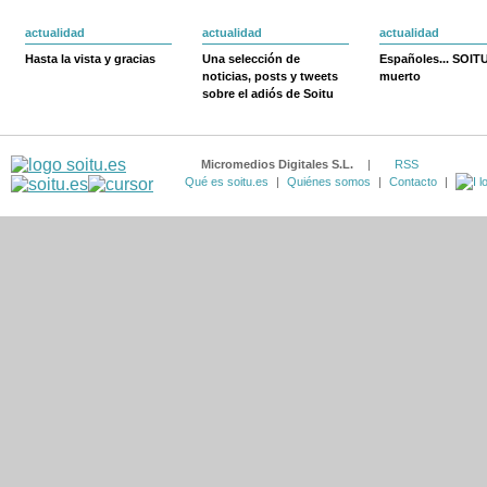
actualidad
actualidad
actualidad
Hasta la vista y gracias
Una selección de
Españoles... SOIT
noticias, posts y tweets
muerto
sobre el adiós de Soitu
Micromedios Digitales S.L.
|
RSS
Qué es soitu.es
|
Quiénes somos
|
Contacto
|