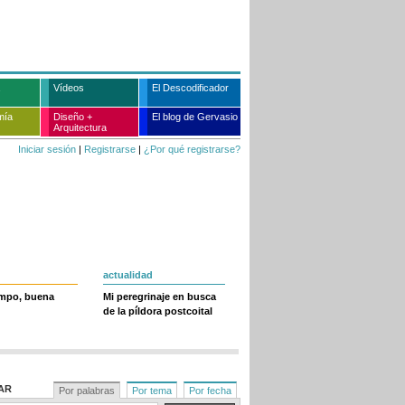
Vídeos
El Descodificador
mía
Diseño +
El blog de Gervasio
Arquitectura
Iniciar sesión
|
Registrarse
|
¿Por qué registrarse?
actualidad
empo, buena
Mi peregrinaje en busca
de la píldora postcoital
AR
Por palabras
Por tema
Por fecha