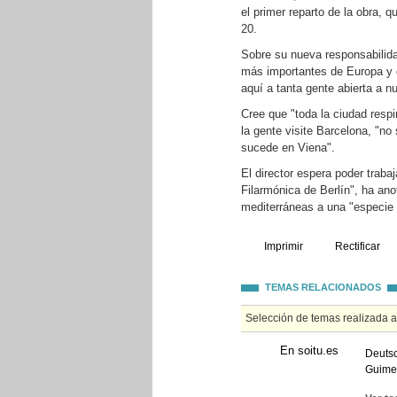
el primer reparto de la obra, q
20.
Sobre su nueva responsabilida
más importantes de Europa y 
aquí a tanta gente abierta a n
Cree que "toda la ciudad resp
la gente visite Barcelona, "n
sucede en Viena".
El director espera poder traba
Filarmónica de Berlín", ha an
mediterráneas a una "especie 
Imprimir
Rectificar
TEMAS RELACIONADOS
Selección de temas realizada 
En soitu.es
Deutsc
Guime