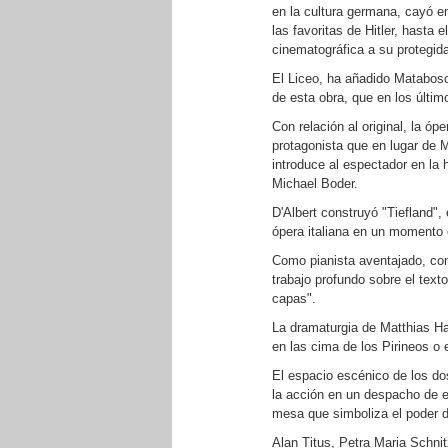
en la cultura germana, cayó en
las favoritas de Hitler, hasta 
cinematográfica a su protegida
El Liceo, ha añadido Matabosc
de esta obra, que en los últim
Con relación al original, la ó
protagonista que en lugar de 
introduce al espectador en la 
Michael Boder.
D'Albert construyó "Tiefland",
ópera italiana en un momento
Como pianista aventajado, con
trabajo profundo sobre el tex
capas".
La dramaturgia de Matthias Har
en las cima de los Pirineos o
El espacio escénico de los dos
la acción en un despacho de e
mesa que simboliza el poder de
Alan Titus, Petra Maria Schnit