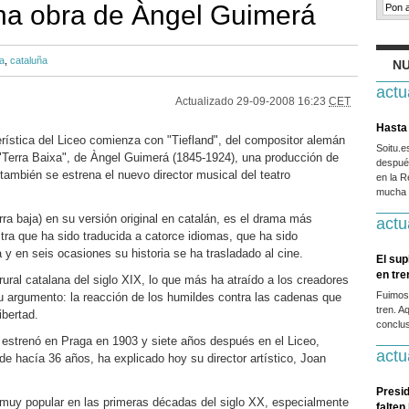
na obra de Àngel Guimerá
a
,
cataluña
NU
actu
Actualizado
29-09-2008 16:23
CET
Hasta 
ística del Liceo comienza con "Tiefland", del compositor alemán
Soitu.
 "Terra Baixa", de Àngel Guimerá (1845-1924), una producción de
después
 también se estrena el nuevo director musical del teatro
en la R
mucha g
erra baja) en su versión original en catalán, es el drama más
actu
tra que ha sido traducida a catorce idiomas, que ha sido
y en seis ocasiones su historia se ha trasladado al cine.
El sup
en tr
rural catalana del siglo XIX, lo que más ha atraído a los creadores
Fuimos
su argumento: la reacción de los humildes contra las cadenas que
tren. A
ibertad.
conclus
 estrenó en Praga en 1903 y siete años después en el Liceo,
actu
e hacía 36 años, ha explicado hoy su director artístico, Joan
Presid
muy popular en las primeras décadas del siglo XX, especialmente
falten