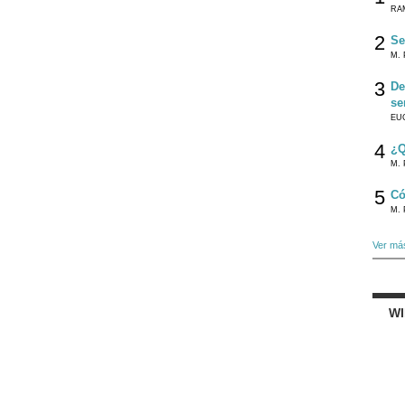
RA
2
Se
M. 
3
De
se
EU
4
¿Q
M. 
5
Có
M. 
Ver má
W