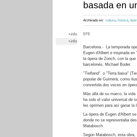
basada en u
Archivado en:
cultura
,
música
,
óper
+info
EFE
+info
Barcelona.- La temporada oper
Eugen d'Albert e inspirada en
la ópera de Zúrich, con la que
barcelonés, Michael Boder.
"Tiefland", o "Terra baixa" (Ti
popular de Guimerà, como ilus
convertida dos veces en ópera 
Más allá de su marco, la vida 
ha sido el valor universal de 
les oprimen para así ganar la l
La ópera de Eugen d'Albert se
donde no se representaba desd
Matabosch.
Según Matabosch, esta obra, 