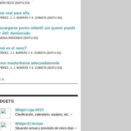
MÓN PECO (SOITU.ES)
xo oral para ella
PÉREZ, J. J. BORRÁS Y X. ZUBIETA (SOITU.ES)
scargarse porno infantil sin querer puede
r útil: denúncialo
GENIA REDONDO (SOITU.ES)
ué es el sexo?
PÉREZ, J.J. BORRÁS Y X. ZUBIETA (SOITU.ES)
mo masturbarse adecuadamente
PÉREZ, J. J. BORRÁS Y X. ZUBIETA (SOITU.ES)
s
»
IDGETS
Widget Liga 0910
»
Clasificación, calendario, equipos, etc.
Widget El tiempo
»
Situación actual y previsión de cinco días