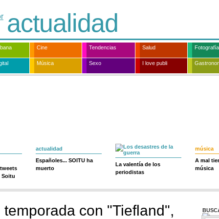
actualidad
rbana
Cine
Tendencias
Salud
Fotografía
ital
Música
Sexo
I love publi
Gastrono
actualidad
música
Españoles... SOITU ha
A mal ti
La valentía de los
 tweets
muerto
música
periodistas
 Soitu
e temporada con "Tiefland",
BUSC