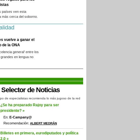
istas
s países ven esta
a más cerca del soborno.
alidad
es vuelve a ganar el
o de la ONA
xcelencia general' entre los
 grandes en lengua no
.
po de especialistas recomienda lo más jugoso de la red
¿Se ha preparado Rajoy para ser
presidente? »
En:
E-Campany@
Recomendación:
ALBERT MEDRÁN
Billetes en primera, eurodiputados y política
2.0 »