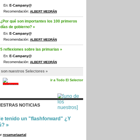
En:
E-Campany@
Recomendación:
ALBERT MEDRÁN
¿Por qué son importantes los 100 primeros
días de gobierno? »
En:
E-Campany@
Recomendación:
ALBERT MEDRÁN
5 reflexiones sobre las primarias »
En:
E-Campany@
Recomendación:
ALBERT MEDRÁN
 son nuestros Selectores »
ir a Todo El Selector
ESTRAS NOTICIAS
e tenido un "flashforward" ¿Y
ú?
»
or
rosamariaartal