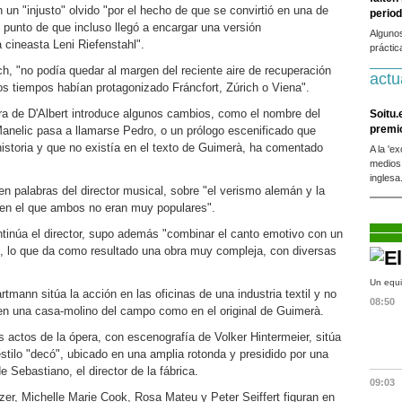
 un "injusto" olvido "por el hecho de que se convirtió en una de
period
el punto de que incluso llegó a encargar una versión
Alguno
 cineasta Leni Riefenstahl".
práctic
h, "no podía quedar al margen del reciente aire de recuperación
actu
os tiempos habían protagonizado Fráncfort, Zúrich o Viena".
pera de D'Albert introduce algunos cambios, como el nombre del
Soitu.
premi
Manelic pasa a llamarse Pedro, o un prólogo escenificado que
historia y que no existía en el texto de Guimerà, ha comentado
A la 'e
medios
inglesa
 en palabras del director musical, sobre "el verismo alemán y la
 en el que ambos no eran muy populares".
tinúa el director, supo además "combinar el canto emotivo con un
to, lo que da como resultado una obra muy compleja, con diversas
Un equi
tmann sitúa la acción en las oficinas de una industria textil y no
08:50
 en una casa-molino del campo como en el original de Guimerà.
 actos de la ópera, con escenografía de Volker Hintermeier, sitúa
stilo "decó", ubicado en una amplia rotonda y presidido por una
 Sebastiano, el director de la fábrica.
09:03
zer, Michelle Marie Cook, Rosa Mateu y Peter Seiffert figuran en