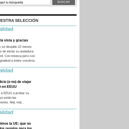
ESTRA SELECCIÓN
alidad
la vista y gracias
es se despide 22 meses
 de iniciar su andadura
ed. Con tristeza pero con
ratitud a todos vosotros.
alidad
licio (o no) de viajar
en en EEUU
 a EEUU a probar su
quí están las
iones. Mal, mal...
alidad
imos la UE: que no
 los regalos para los