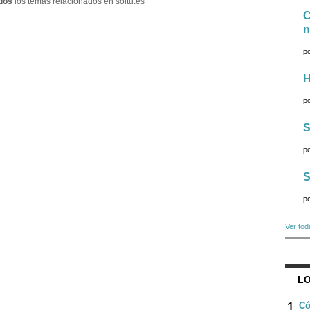
dos
los temas relacionados en soitu.es
C
n
p
H
p
S
p
S
p
Ver tod
LO
1
Có