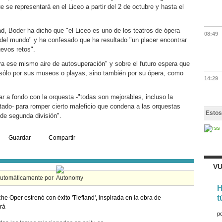
ue se representará en el Liceo a partir del 2 de octubre y hasta el
d, Boder ha dicho que "el Liceo es uno de los teatros de ópera
08:49
del mundo" y ha confesado que ha resultado "un placer encontrar
uevos retos".
ira ese mismo aire de autosuperación" y sobre el futuro espera que
o sólo por sus museos o playas, sino también por su ópera, como
14:29
jar a fondo con la orquesta -"todas son mejorables, incluso la
otado- para romper cierto maleficio que condena a las orquestas
Estos
de segunda división".
Guardar
Compartir
VU
automáticamente por
H
t
he Oper estrenó con éxito 'Tiefland', inspirada en la obra de
rá
p