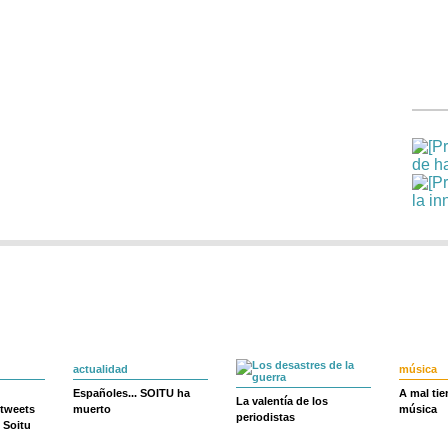
actualidad
música
Españoles... SOITU ha
A mal ti
La valentía de los
 tweets
muerto
música
periodistas
 Soitu