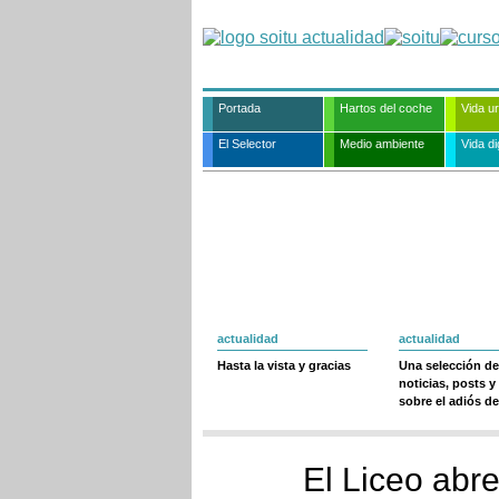
Portada
Hartos del coche
Vida u
El Selector
Medio ambiente
Vida dig
actualidad
actualidad
Hasta la vista y gracias
Una selección de
noticias, posts y
sobre el adiós de
El Liceo abr