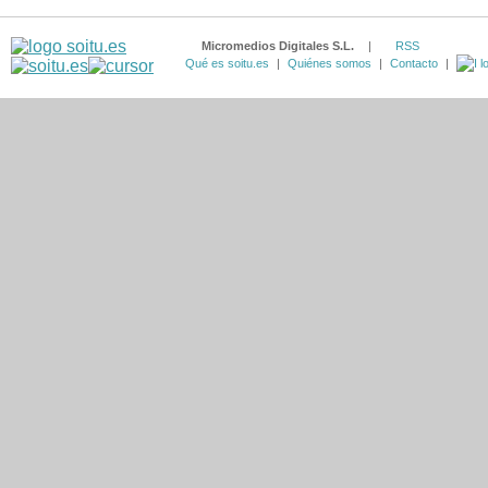
Micromedios Digitales S.L.
|
RSS
Qué es soitu.es
|
Quiénes somos
|
Contacto
|