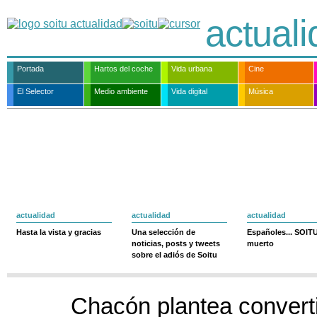
actual
Portada
Hartos del coche
Vida urbana
Cine
El Selector
Medio ambiente
Vida digital
Música
actualidad
actualidad
actualidad
Hasta la vista y gracias
Una selección de
Españoles... SOIT
noticias, posts y tweets
muerto
sobre el adiós de Soitu
Chacón plantea converti