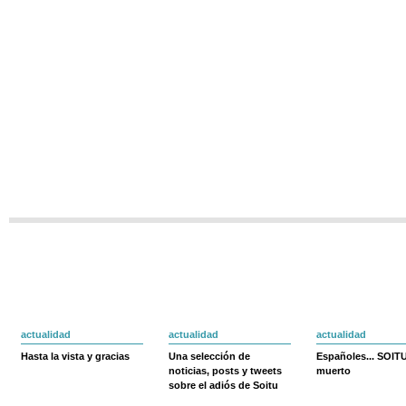
actualidad
actualidad
actualidad
Hasta la vista y gracias
Una selección de
Españoles... SOIT
noticias, posts y tweets
muerto
sobre el adiós de Soitu