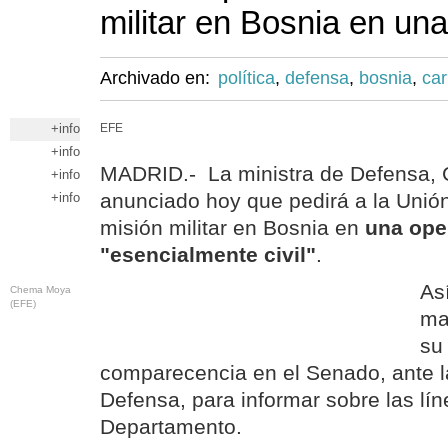
militar en Bosnia en una
Archivado en:
política
,
defensa
,
bosnia
,
ca
+info
EFE
+info
MADRID.- La ministra de Defensa,
+info
anunciado hoy que pedirá a la Unió
+info
misión militar en Bosnia en
una ope
"esencialmente civil"
.
As
Chema Moya
(EFE)
ma
su
comparecencia en el Senado, ante 
Defensa, para informar sobre las lí
Departamento.