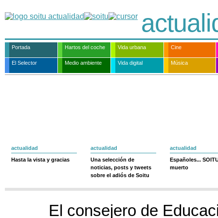
actual
Portada
Hartos del coche
Vida urbana
Cine
El Selector
Medio ambiente
Vida digital
Música
actualidad
actualidad
actualidad
Hasta la vista y gracias
Una selección de
Españoles... SOIT
noticias, posts y tweets
muerto
sobre el adiós de Soitu
El consejero de Educac