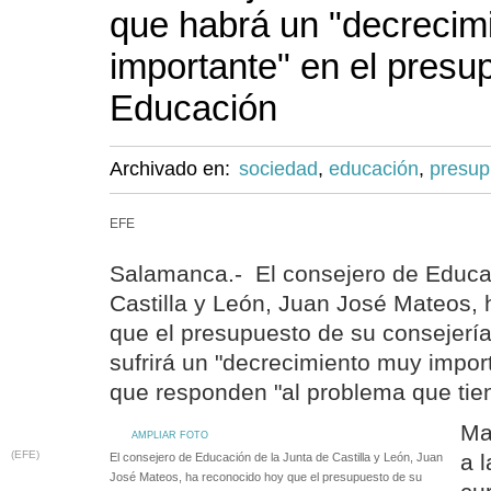
que habrá un "decrecim
importante" en el presu
Educación
Archivado en:
sociedad
,
educación
,
presup
EFE
Salamanca.- El consejero de Educac
Castilla y León, Juan José Mateos,
que el presupuesto de su consejería
sufrirá un "decrecimiento muy import
que responden "al problema que tien
Ma
AMPLIAR FOTO
(EFE)
a 
El consejero de Educación de la Junta de Castilla y León, Juan
José Mateos, ha reconocido hoy que el presupuesto de su