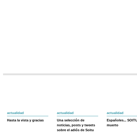
actualidad
actualidad
actualidad
Hasta la vista y gracias
Una selección de
Españoles... SOIT
noticias, posts y tweets
muerto
sobre el adiós de Soitu