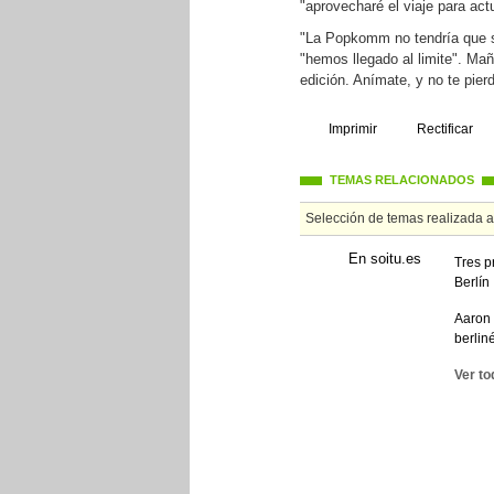
"aprovecharé el viaje para act
"La Popkomm no tendría que s
"hemos llegado al limite". Ma
edición. Anímate, y no te pier
Imprimir
Rectificar
TEMAS RELACIONADOS
Selección de temas realizada 
En soitu.es
Tres p
Berlín
Aaron
berlin
Ver to