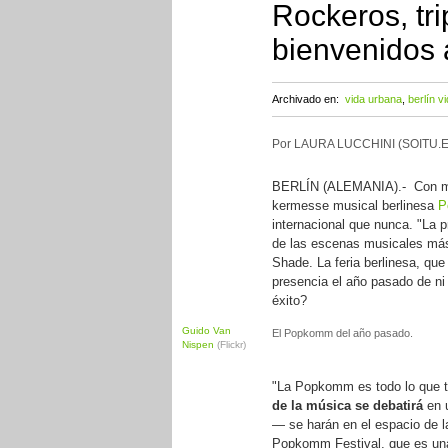
Rockeros, tri
bienvenidos
Archivado en:
vida urbana
,
berlín v
Por LAURA LUCCHINI (SOITU.E
BERLÍN (ALEMANIA).- Con 
kermesse musical berlinesa
P
internacional que nunca. "La 
de las escenas musicales más 
Shade. La feria berlinesa, que
presencia el año pasado de n
éxito?
Guido Van
El Popkomm del año pasado.
Nispen
(Flickr)
"La Popkomm es todo lo que ti
de la música se debatirá
en u
— se harán en el espacio de l
Popkomm Festival, que es una