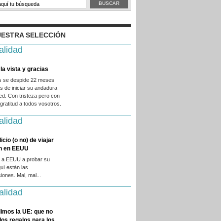
ESTRA SELECCIÓN
alidad
la vista y gracias
es se despide 22 meses
 de iniciar su andadura
ed. Con tristeza pero con
ratitud a todos vosotros.
alidad
licio (o no) de viajar
en en EEUU
 a EEUU a probar su
quí están las
iones. Mal, mal...
alidad
imos la UE: que no
 los regalos para los