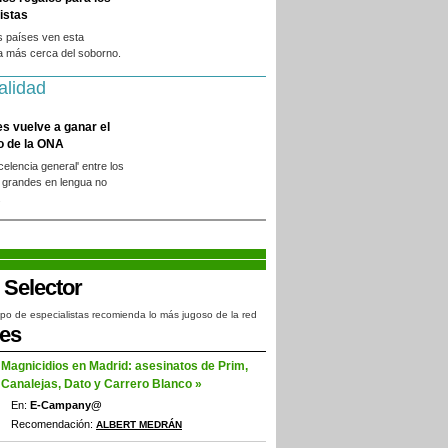
istas
s países ven esta
a más cerca del soborno.
alidad
es vuelve a ganar el
o de la ONA
xcelencia general' entre los
 grandes en lengua no
.
po de especialistas recomienda lo más jugoso de la red
jes
Magnicidios en Madrid: asesinatos de Prim,
Canalejas, Dato y Carrero Blanco »
En:
E-Campany@
Recomendación:
ALBERT MEDRÁN