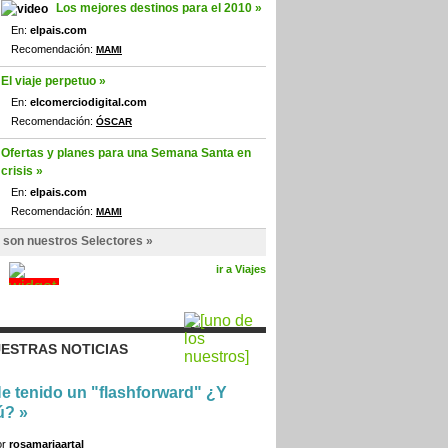
Los mejores destinos para el 2010 »
En:
elpais.com
Recomendación:
MAMI
El viaje perpetuo »
En:
elcomerciodigital.com
Recomendación:
ÓSCAR
Ofertas y planes para una Semana Santa en
crisis »
En:
elpais.com
Recomendación:
MAMI
 son nuestros Selectores »
ir a Viajes
ESTRAS NOTICIAS
e tenido un "flashforward" ¿Y
ú?
»
or
rosamariaartal