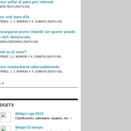
mo sellar el paro por internet
MÓN PECO (SOITU.ES)
xo oral para ella
PÉREZ, J. J. BORRÁS Y X. ZUBIETA (SOITU.ES)
scargarse porno infantil sin querer puede
r útil: denúncialo
GENIA REDONDO (SOITU.ES)
ué es el sexo?
PÉREZ, J.J. BORRÁS Y X. ZUBIETA (SOITU.ES)
mo masturbarse adecuadamente
PÉREZ, J. J. BORRÁS Y X. ZUBIETA (SOITU.ES)
s
»
IDGETS
Widget Liga 0910
»
Clasificación, calendario, equipos, etc.
Widget El tiempo