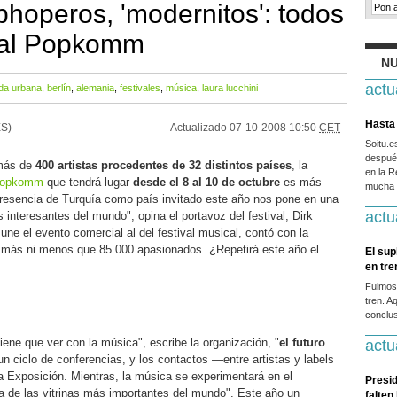
phoperos, 'modernitos': todos
 al Popkomm
NU
actu
ida urbana
,
berlín
,
alemania
,
festivales
,
música
,
laura lucchini
Hasta 
S)
Actualizado
07-10-2008 10:50
CET
Soitu.
después
más de
400 artistas procedentes de 32 distintos países
, la
en la R
opkomm
que tendrá lugar
desde el 8 al 10 de octubre
es más
mucha g
presencia de Turquía como país invitado este año nos pone en una
actu
interesantes del mundo", opina el portavoz del festival, Dirk
 une el evento comercial al del festival musical, contó con la
i más ni menos que 85.000 apasionados. ¿Repetirá este año el
El sup
en tr
Fuimos
tren. A
conclus
ene que ver con la música", escribe la organización, "
el futuro
actu
n ciclo de conferencias, y los contactos —entre artistas y labels
a Exposición. Mientras, la música se experimentará en el
Presid
 de las vitrinas más importantes del mundo". Este año un
falten