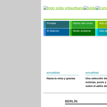
Portada
Hartos del coche
Vida u
El Selector
Medio ambiente
Vida dig
actualidad
actualidad
Hasta la vista y gracias
Una selección de
noticias, posts y
sobre el adiós de
BERLÍN