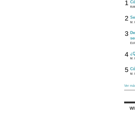
1
Có
RA
2
Se
M. 
3
De
se
EU
4
¿Q
M. 
5
Có
M. 
Ver má
W