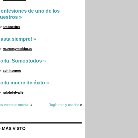
onfesiones de uno de los
uestros
»
or
ambrosius
asta siempre!
»
or
marcosymolduras
oitu, Somostodos
»
or
schinonero
oitu muere de éxito
»
or
ralphdelvalle
as vuestras noticias
»
Regístrate y escribe
»
 MÁS VISTO