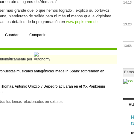
uar en otros lugares de Alemania".
14:13
er más grande que lo que hemos logrado", explicó su portavoz:
ñana, pistoletazo de salida para ni más ni menos que la vigésima
das los detalles de la programación en
www.popkomm.de
.
13:23
Guardar
Compartir
13:58
automáticamente por
ropuestas musicales antagónicas 'made in Spain' sorprenden en
Estos
 Thomas, Antonio Orozco y Depedro actuarán en el XX Popkomm
és
dos
los temas relacionados en soitu.es
VU
H
t
p