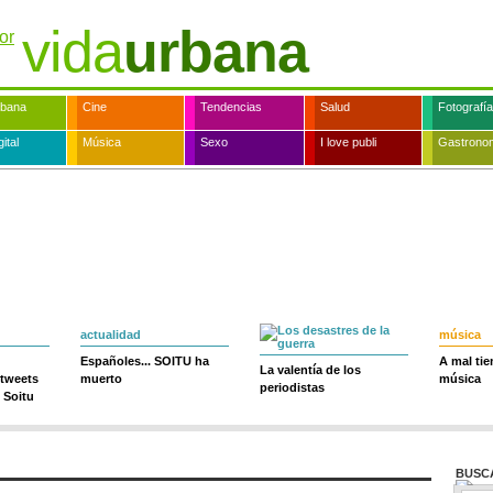
vida
urbana
rbana
Cine
Tendencias
Salud
Fotografía
ital
Música
Sexo
I love publi
Gastrono
actualidad
música
Españoles... SOITU ha
A mal ti
La valentía de los
 tweets
muerto
música
periodistas
 Soitu
BUSC