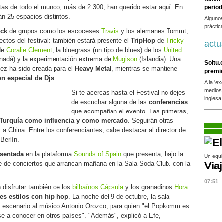
tas de todo el mundo, más de 2.300, han querido estar aquí. En
period
án 25 espacios distintos.
Alguno
práctic
ock
de grupos como los escoceses
Travis
y los alemanes Tommt,
ctos del festival: también estará presente el
TripHop
de
Tricky
actu
 de
Coralie Clement
, la bluegrass (un tipo de blues) de los
United
nadá) y la experimentación extrema de
Mugison
(Islandia). Una
Soitu.
vez ha sido creada para el
Heavy Metal
, mientras se mantiene
premi
ón especial de Djs
.
A la 'e
medios
Si te acercas hasta el Festival no dejes
inglesa
de escuchar alguna de las
conferencias
que acompañan el evento. Las primeras,
Turquía como influencia y como mercado
. Seguirán otras
a China. Entre los conferenciantes, cabe destacar al director de
Berlín.
esentada
en la plataforma
Sounds of Spain
que presenta, bajo la
Un equi
rie de conciertos que arrancan mañana en la Sala Soda Club, con la
Via
07:51
 disfrutar también de los
bilbaínos Cápsula
y los granadinos
Hora
tes estilos con hip hop
. La noche del 9 de octubre, la sala
 escenario al músico Antonio Orozco, para quien "el Popkomm es
se a conocer en otros países". "Además", explicó a Efe,