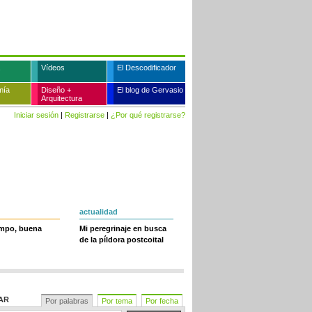
Vídeos
El Descodificador
mía
Diseño +
El blog de Gervasio
Arquitectura
Iniciar sesión
|
Registrarse
|
¿Por qué registrarse?
actualidad
empo, buena
Mi peregrinaje en busca
de la píldora postcoital
AR
Por palabras
Por tema
Por fecha