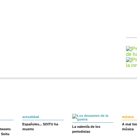
actualidad
música
Españoles... SOITU ha
A mal ti
La valentía de los
 tweets
muerto
música
periodistas
 Soitu