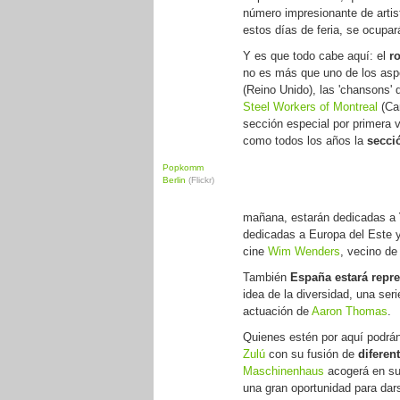
número impresionante de artis
estos días de feria, se ocupar
Y es que todo cabe aquí: el
r
no es más que uno de los aspe
(Reino Unido), las 'chansons'
Steel Workers of Montreal
(Ca
sección especial por primera 
como todos los años la
secci
Popkomm
Berlin
(Flickr)
mañana, estarán dedicadas a
dedicadas a Europa del Este y 
cine
Wim Wenders
, vecino de 
También
España estará repr
idea de la diversidad, una se
actuación de
Aaron Thomas
.
Quienes estén por aquí podrán
Zulú
con su fusión de
diferen
Maschinenhaus
acogerá en su
una gran oportunidad para dar