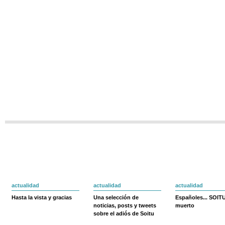
actualidad
actualidad
actualidad
Hasta la vista y gracias
Una selección de
Españoles... SOIT
noticias, posts y tweets
muerto
sobre el adiós de Soitu