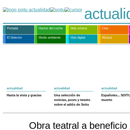
actual
Portada
Hartos del coche
Vida urbana
Cine
El Selector
Medio ambiente
Vida digital
Música
actualidad
actualidad
actualidad
Hasta la vista y gracias
Una selección de
Españoles... SOIT
noticias, posts y tweets
muerto
sobre el adiós de Soitu
Obra teatral a beneficio