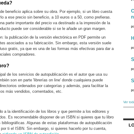
ueda?
C
e beneficio aplica sobre su obra. Por ejemplo, si un libro cuesta
n
lo a ese precio sin beneficio, a 10 euros o a 50, como prefieras.
a parte importante del precio va destinado a la impresión de la
p
roducto puede ser considerable si se le añade un gran margen.
n: la publicación de la versión electrónica en PDF permite un
H
tes asociados a su fabricación. Sin embargo, esta versión suele
p
luso gratis, ya que es una de las formas más efectivas para dar a
enciales compradores.
S
bro?
p
cipal de los servicios de autopublicación es el autor que usa su
mbién son en parte 'librerías on line' donde cualquiera puede
S
irectorios ordenados por categorías y además, para facilitar la
p
 los más vendidos, comentados, etc.
Ver tod
 a la identificación de los libros y que permite a los editores y
zados. Es recomendable disponer de un ISBN si quieres que tu libro
 bibliográficas. Algunas de estas plataformas de autopublicación
LO
r por ti el ISBN. Sin embargo, si quieres hacerlo por tu cuenta,