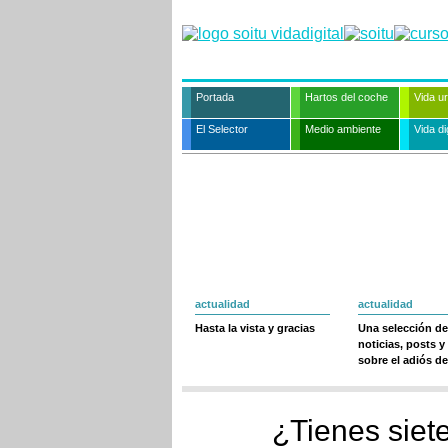
Portada
Hartos del coche
Vida u
El Selector
Medio ambiente
Vida dig
actualidad
actualidad
Hasta la vista y gracias
Una selección de
noticias, posts y
sobre el adiós de
¿Tienes siet