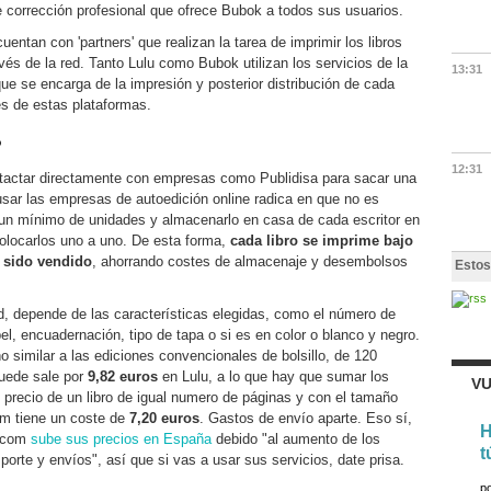
e corrección profesional que ofrece Bubok a todos sus usuarios.
uentan con 'partners' que realizan la tarea de imprimir los libros
avés de la red. Tanto Lulu como Bubok utilizan los servicios de la
13:31
que se encarga de la impresión y posterior distribución de cada
les de estas plataformas.
?
12:31
ntactar directamente con empresas como Publidisa para sacar una
e usar las empresas de autoedición online radica en que no es
 un mínimo de unidades y almacenarlo en casa de cada escritor en
colocarlos uno a uno. De esta forma,
cada libro se imprime bajo
 sido vendido
, ahorrando costes de almacenaje y desembolsos
Estos
d, depende de las características elegidas, como el número de
pel, encuadernación, tipo de tapa o si es en color o blanco y negro.
o similar a las ediciones convencionales de bolsillo, de 120
puede sale por
9,82 euros
en Lulu, a lo que hay que sumar los
VU
 precio de un libro de igual numero de páginas y con el tamaño
 tiene un coste de
7,20 euros
. Gastos de envío aparte. Eso sí,
H
u.com
sube sus precios en España
debido "al aumento de los
t
porte y envíos", así que si vas a usar sus servicios, date prisa.
p