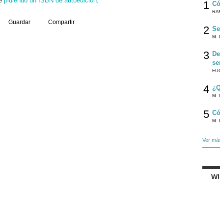
te
pidiendo un ISBN de autoedición
.
1
Có
RA
Guardar
Compartir
2
Se
M. 
3
De
se
EU
4
¿Q
M. 
5
Có
M. 
Ver má
W