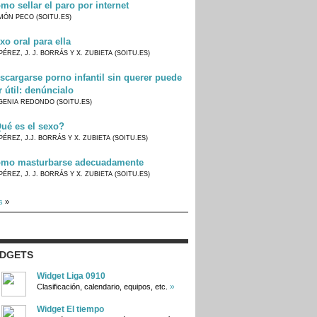
mo sellar el paro por internet
MÓN PECO (SOITU.ES)
xo oral para ella
PÉREZ, J. J. BORRÁS Y X. ZUBIETA (SOITU.ES)
scargarse porno infantil sin querer puede
r útil: denúncialo
GENIA REDONDO (SOITU.ES)
ué es el sexo?
PÉREZ, J.J. BORRÁS Y X. ZUBIETA (SOITU.ES)
mo masturbarse adecuadamente
PÉREZ, J. J. BORRÁS Y X. ZUBIETA (SOITU.ES)
s
»
IDGETS
Widget Liga 0910
»
Clasificación, calendario, equipos, etc.
Widget El tiempo