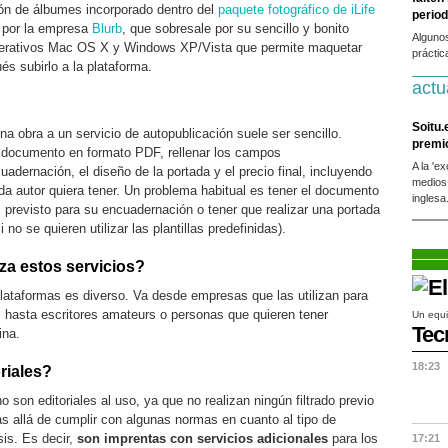
ión de álbumes incorporado dentro del
paquete fotográfico de iLife
period
o por la empresa
Blurb
, que sobresale por su sencillo y bonito
Alguno
perativos Mac OS X y Windows XP/Vista que permite maquetar
práctic
s subirlo a la plataforma.
actu
Soitu.
na obra a un servicio de autopublicación suele ser sencillo.
premi
 documento en formato PDF, rellenar los campos
A la 'e
uadernación, el diseño de la portada y el precio final, incluyendo
medios
a autor quiera tener. Un problema habitual es tener el documento
inglesa
 previsto para su encuadernación o tener que realizar una portada
no se quieren utilizar las plantillas predefinidas).
iza estos servicios?
 plataformas es diverso. Va desde empresas que las utilizan para
 hasta escritores amateurs o personas que quieren tener
Un equi
Tec
ina.
18:23
riales?
 son editoriales al uso, ya que no realizan ningún filtrado previo
ás allá de cumplir con algunas normas en cuanto al tipo de
sis. Es decir,
son imprentas con servicios adicionales
para los
17:21