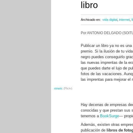
libro
Archivado en:
vida digital
,
internet
,
l
Por ANTONIO DELGADO (SOITU
Publicar un libro ya no es una 
premio. Si la ilusión de tu vi
negro puedes conseguirlo graci
las nuevas imprentas de la er
que puedes darte el lujo de pub
fotos de las vacaciones. Aunq
las imprentas para mejorar el
striatic
(Flickr)
Hay decenas de empresas dedi
conocidas y que prestan sus 
tenemos a
BookSurge
— prop
Además, existen otras empresa
publicación de
libros de foto