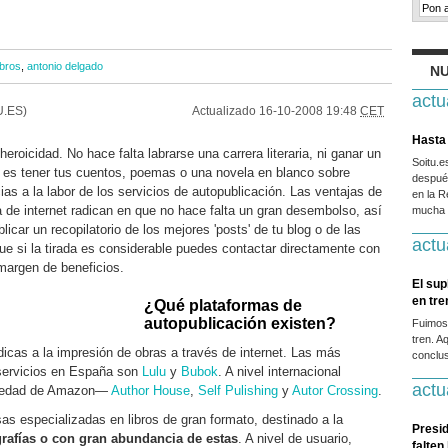
ibros
,
antonio delgado
NU
actu
.ES)
Actualizado
16-10-2008 19:48
CET
Hasta 
heroicidad. No hace falta labrarse una carrera literaria, ni ganar un
Soitu.
da es tener tus cuentos, poemas o una novela en blanco sobre
después
as a la labor de los servicios de autopublicación. Las ventajas de
en la R
a de internet radican en que no hace falta un gran desembolso, así
mucha g
licar un recopilatorio de los mejores 'posts' de tu blog o de las
actu
ue si la tirada es considerable puedes contactar directamente con
 margen de beneficios.
El sup
en tr
¿Qué plataformas de
autopublicación existen?
Fuimos
tren. A
cas a la impresión de obras a través de internet. Las más
conclus
servicios en España son
Lulu
y
Bubok
. A nivel internacional
actu
iedad de Amazon—
Author House
,
Self Pulishing
y
Autor Crossing
.
s especializadas en libros de gran formato, destinado a la
Presid
grafías o con gran abundancia de estas
. A nivel de usuario,
falten