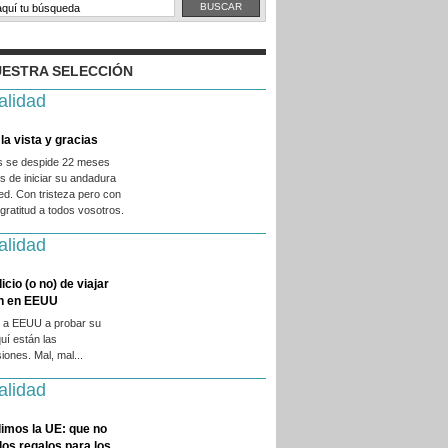
ESTRA SELECCIÓN
alidad
la vista y gracias
es se despide 22 meses
 de iniciar su andadura
ed. Con tristeza pero con
ratitud a todos vosotros.
alidad
licio (o no) de viajar
en en EEUU
 a EEUU a probar su
quí están las
iones. Mal, mal...
alidad
imos la UE: que no
 los regalos para los