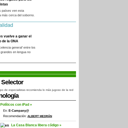
istas
s países ven esta
a más cerca del soborno.
alidad
es vuelve a ganar el
o de la ONA
xcelencia general' entre los
 grandes en lengua no
.
po de especialistas recomienda lo más jugoso de la red
nología
Políticos con iPad »
En:
E-Campany@
Recomendación:
ALBERT MEDRÁN
La Casa Blanca libera código »