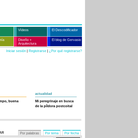
Vídeos
El Descodificador
mía
Diseño +
El blog de Gervasio
Arquitectura
Iniciar sesión
|
Registrarse
|
¿Por qué registrarse?
actualidad
empo, buena
Mi peregrinaje en busca
de la píldora postcoital
AR
Por palabras
Por tema
Por fecha