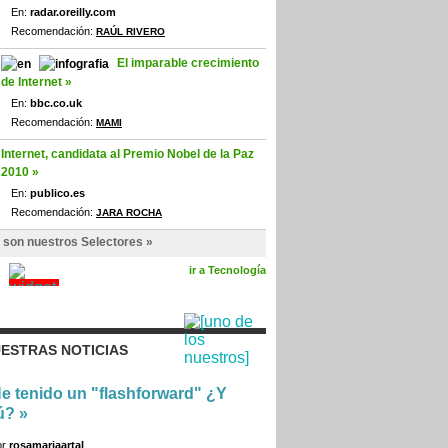
En:
radar.oreilly.com
Recomendación:
RAÚL RIVERO
El imparable crecimiento
de Internet »
En:
bbc.co.uk
Recomendación:
MAMI
Internet, candidata al Premio Nobel de la Paz
2010 »
En:
publico.es
Recomendación:
JARA ROCHA
 son nuestros Selectores »
ir a Tecnología
ESTRAS NOTICIAS
e tenido un "flashforward" ¿Y
ú?
»
or
rosamariaartal