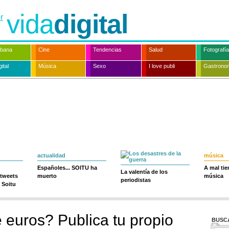
vida
digital
rbana
Cine
Tendencias
Salud
Fotografía
ital
Música
Sexo
I love publi
Gastrono
actualidad
música
Españoles... SOITU ha
A mal ti
La valentía de los
 tweets
muerto
música
periodistas
 Soitu
e euros? Publica tu propio
BUSC