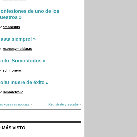
onfesiones de uno de los
uestros
»
or
ambrosius
asta siempre!
»
or
marcosymolduras
oitu, Somostodos
»
or
schinonero
oitu muere de éxito
»
or
ralphdelvalle
as vuestras noticias
»
Regístrate y escribe
»
 MÁS VISTO