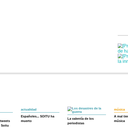
actualidad
música
Españoles... SOITU ha
A mal ti
La valentía de los
 tweets
muerto
música
periodistas
 Soitu