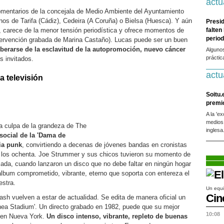
actu
omentarios de la concejala de Medio Ambiente del Ayuntamiento
nos de Tarifa (Cádiz), Cedeira (A Coruña) o Bielsa (Huesca). Y aún
Presid
t, carece de la menor tensión periodística y ofrece momentos de
falten
period
tervención grabada de Marina Castaño). Lucas puede ser un buen
iberarse de la esclavitud de la autopromoción, nuevo cáncer
Alguno
práctic
os invitados.
actu
a televisión
Soitu.
premi
A la 'e
medios
a culpa de la grandeza de The
inglesa
social de la 'Dama de
ia punk
, convirtiendo a decenas de jóvenes bandas en cronistas
: los ochenta. Joe Strummer y sus chicos tuvieron su momento de
ada, cuando lanzaron un disco que no debe faltar en ningún hogar
 álbum comprometido, vibrante, eterno que soporta con entereza el
estra.
Un equi
Cin
sh vuelven a estar de actualidad. Se edita de manera oficial un
Shea Stadium'. Un directo grabado en 1982, puede que su mejor
10:08
 en Nueva York.
Un disco intenso, vibrante, repleto de buenas