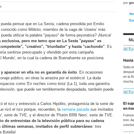
por
ge
ca
Ve
Es
 pueda pensar que en La Sexta, cadena presidida por Emilio
 conocido como Milikito, miembro de la saga de 'clowns' más
 pueda utilizar la palabra "payaso" de forma peyorativa? ¡Nunca!
NU
la exclusiva, pero me temo que en La Sexta "payaso" es
competente", "creativo", "triunfador" y hasta "cachondo"
. Es
actu
bería sentirse preocupado y ofendido por esta campaña
El Mundo', en la cual la cadena de Buenafuente se posiciona
Hasta 
Soitu.
 y aparecer en ella no es garantía de éxito
. En ocasiones
después
en la R
naje público, en otras la arrastra por el estiércol. La duda
mucha g
espacios como 'En noches como ésta' (La 1), toda una garantía
televisión, que puede ser terriblemente despiadada, también puede
actu
l rizo y entrevistó a Carlos Hipólito, protagonista de la serie de
El sup
en tr
que rizó el rizo porque, recuerden, la
semana pasada
sus invitados
', serie de TVE, y el director de 'Plutón BRB Nero', serie de TVE.
Fuimos
tren. A
io de entrevistas de la televisión pública para su cadena
conclus
s últimas semanas, invitados de perfil subterráneo
: tres
 Botella!