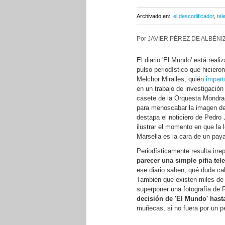
Archivado en:
el descodificador
,
tel
Por JAVIER PÉREZ DE ALBÉNIZ
El diario 'El Mundo' está real
pulso periodístico que hiciero
Melchor Miralles, quién
impart
en un trabajo de investigación
casete de la Orquesta Mondra
para menoscabar la imagen de
destapa el noticiero de Pedro 
ilustrar el momento en que la
Marsella es la cara de un pay
Periodísticamente resulta irr
parecer una simple pifia tel
ese diario saben, qué duda cab
También que existen miles de 
superponer una fotografía de 
decisión de 'El Mundo' has
muñecas, si no fuera por un 