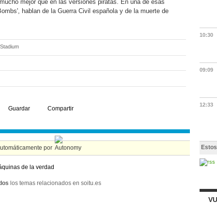
o mucho mejor que en las versiones piratas. En una de esas
ombs', hablan de la Guerra Civil española y de la muerte de
10:30
 Stadium
09:09
12:33
Guardar
Compartir
Estos
automáticamente por
quinas de la verdad
dos
los temas relacionados en soitu.es
VU