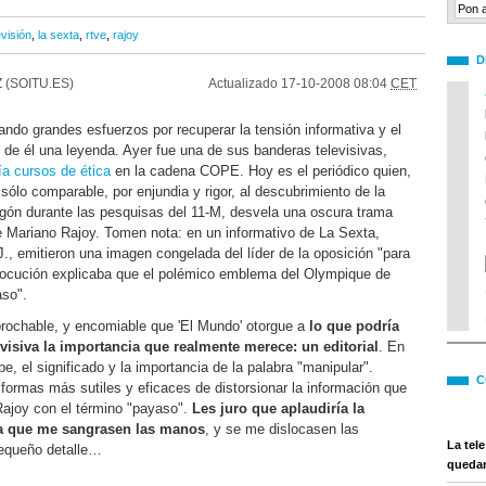
evisión
,
la sexta
,
rtve
,
rajoy
D
 (SOITU.ES)
Actualizado
17-10-2008 08:04
CET
izando grandes esfuerzos por recuperar la tensión informativa y el
n de él una leyenda. Ayer fue una de sus banderas televisivas,
ía cursos de ética
en la cadena COPE. Hoy es el periódico quien,
 sólo comparable, por enjundia y rigor, al descubrimiento de la
gón durante las pesquisas del 11-M, desvela una oscura trama
 Mariano Rajoy. Tomen nota: en un informativo de La Sexta,
J., emitieron una imagen congelada del líder de la oposición "para
 locución explicaba que el polémico emblema del Olympique de
aso".
eprochable, y encomiable que 'El Mundo' otorgue a
lo que podría
evisiva la importancia que realmente merece: un editorial
. En
e, el significado y la importancia de la palabra "manipular".
C
formas más sutiles y eficaces de distorsionar la información que
Rajoy con el término "payaso".
Les juro que aplaudiría la
ta que me sangrasen las manos
, y se me dislocasen las
La tel
pequeño detalle…
quedan