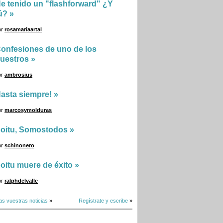
e tenido un "flashforward" ¿Y
ú?
»
or
rosamariaartal
onfesiones de uno de los
uestros
»
or
ambrosius
asta siempre!
»
or
marcosymolduras
oitu, Somostodos
»
or
schinonero
oitu muere de éxito
»
or
ralphdelvalle
as vuestras noticias
»
Regístrate y escribe
»