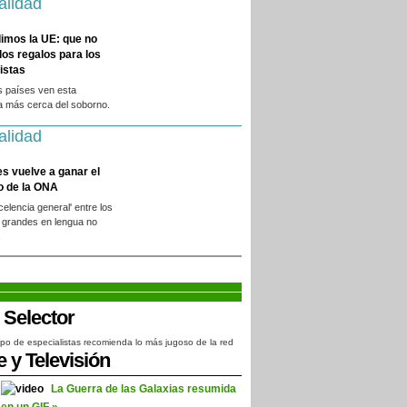
alidad
imos la UE: que no
 los regalos para los
istas
s países ven esta
a más cerca del soborno.
alidad
es vuelve a ganar el
o de la ONA
xcelencia general' entre los
 grandes en lengua no
.
po de especialistas recomienda lo más jugoso de la red
e y Televisión
La Guerra de las Galaxias resumida