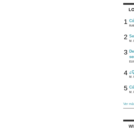
LO
1
Có
RA
2
Se
M. 
3
De
se
EU
4
¿Q
M. 
5
Có
M. 
Ver má
W