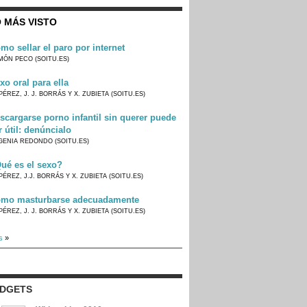
 MÁS VISTO
mo sellar el paro por internet
MÓN PECO (SOITU.ES)
xo oral para ella
PÉREZ, J. J. BORRÁS Y X. ZUBIETA (SOITU.ES)
scargarse porno infantil sin querer puede
r útil: denúncialo
GENIA REDONDO (SOITU.ES)
ué es el sexo?
PÉREZ, J.J. BORRÁS Y X. ZUBIETA (SOITU.ES)
mo masturbarse adecuadamente
PÉREZ, J. J. BORRÁS Y X. ZUBIETA (SOITU.ES)
s
»
IDGETS