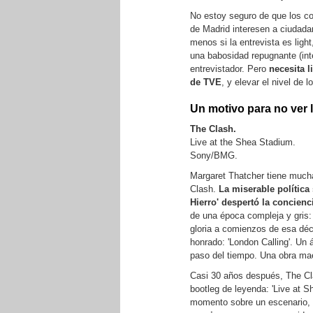
No estoy seguro de que los c
de Madrid interesen a ciudada
menos si la entrevista es ligh
una babosidad repugnante (in
entrevistador. Pero
necesita l
de TVE
, y elevar el nivel de l
Un motivo para no ver l
The Clash.
Live at the Shea Stadium.
Sony/BMG.
Margaret Thatcher tiene much
Clash.
La miserable política 
Hierro' despertó la concienc
de una época compleja y gris
gloria a comienzos de esa déc
honrado: 'London Calling'. Un
paso del tiempo. Una obra ma
Casi 30 años después, The Cla
bootleg de leyenda: 'Live at 
momento sobre un escenario,