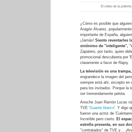
El vídeo de la polémi
¿Cómo es posible que alguien
Aragón Álvarez, popularmente
importante de España, alguien
¡Jamás!
Siento reventarles 
sinónimo de "inteligente", "
Zapatero, por tanto, quien de
promocional descubierta por '
claramente a favor de Rajoy.
La televisión es una trampa,
engrandece la imagen del perso
siempre está ahí, excepto en 
para los invitados. Porque la 
ser tremendamente pelota.
Anoche Juan Ramón Lucas rizó e
TVE '
Guante blanco
'. Y digo 
fueron una actriz de 'Cuéntame
Increíble pero cierto.
El espac
estrella presenta, en sus do
"contratados" de TVE y… ¡Ana