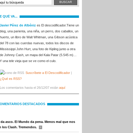
E QUÉ VA...
Javier Pérez de Albéniz
es El descodificador.Tiene un
blog, una parienta, una niña, un perro, dos caballos, un
huerto, un libro de Walt Whitman, una Gibson acústica
del 78 con las cuerdas nuevas, todos los discos de
Mississippi John Hurt, una foto de Kipling junto a otra
de Johnny Cash, un mapa del Kala Patar (5.545 m)…
Y una tele vieja que se ve como el culo.
Suscríbete a El Descodificador
|
¿Qué es RSS?
Los comentarios hasta el 26/12/07 están
aquí
OMENTARIOS DESTACADOS
e da asco. El Mundo da pena. Menos mal que nos
 los Clash. Tremendos.
+