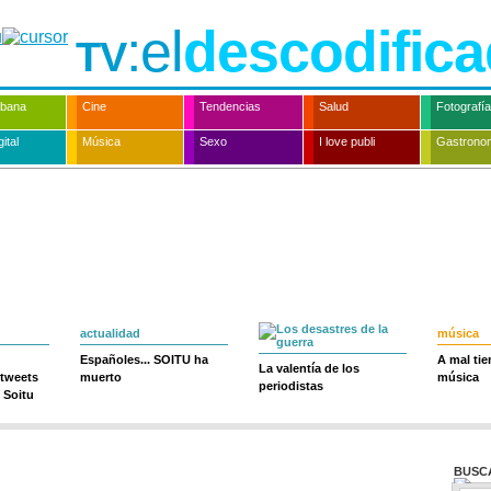
:el
descodifica
TV
rbana
Cine
Tendencias
Salud
Fotografía
ital
Música
Sexo
I love publi
Gastrono
actualidad
música
Españoles... SOITU ha
A mal ti
La valentía de los
 tweets
muerto
música
periodistas
 Soitu
BUSC