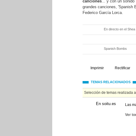
canciones
... y con un sonid
grandes canciones, 'Spanish B
Federico García Lorca.
En directo en el Shea
Spanish Bombs
Imprimir
Rectificar
TEMAS RELACIONADOS
Selección de temas realizada 
En soitu.es
Las má
Ver to