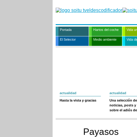
Portada
Hartos del coche
Vida u
El Selector
Medio ambiente
Vida dig
actualidad
actualidad
Hasta la vista y gracias
Una selección de
noticias, posts y
sobre el adiós de
Payasos