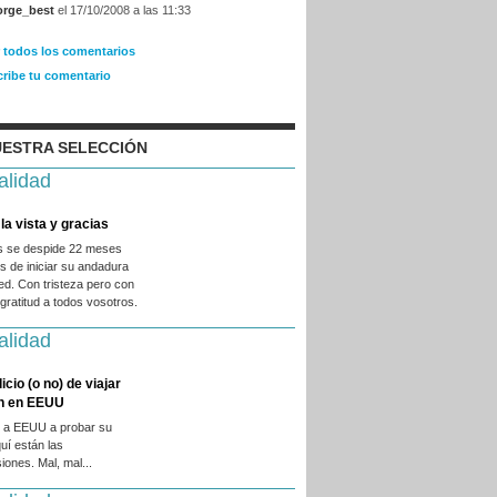
orge_best
el 17/10/2008 a las 11:33
r todos los comentarios
cribe tu comentario
ESTRA SELECCIÓN
alidad
la vista y gracias
es se despide 22 meses
 de iniciar su andadura
ed. Con tristeza pero con
ratitud a todos vosotros.
alidad
licio (o no) de viajar
en en EEUU
 a EEUU a probar su
quí están las
iones. Mal, mal...