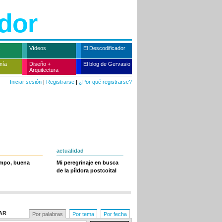
dor
Vídeos
El Descodificador
mía
Diseño +
El blog de Gervasio
Arquitectura
Iniciar sesión
|
Registrarse
|
¿Por qué registrarse?
actualidad
empo, buena
Mi peregrinaje en busca
de la píldora postcoital
AR
Por palabras
Por tema
Por fecha