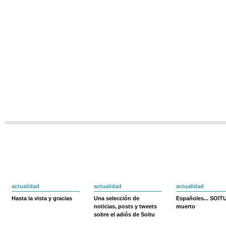
actualidad
actualidad
actualidad
Hasta la vista y gracias
Una selección de
Españoles... SOIT
noticias, posts y tweets
muerto
sobre el adiós de Soitu