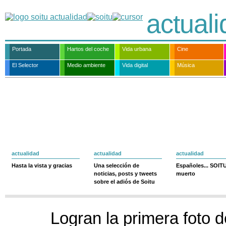
actual
Portada
Hartos del coche
Vida urbana
Cine
El Selector
Medio ambiente
Vida digital
Música
actualidad
actualidad
actualidad
Hasta la vista y gracias
Una selección de
Españoles... SOIT
noticias, posts y tweets
muerto
sobre el adiós de Soitu
Logran la primera foto 