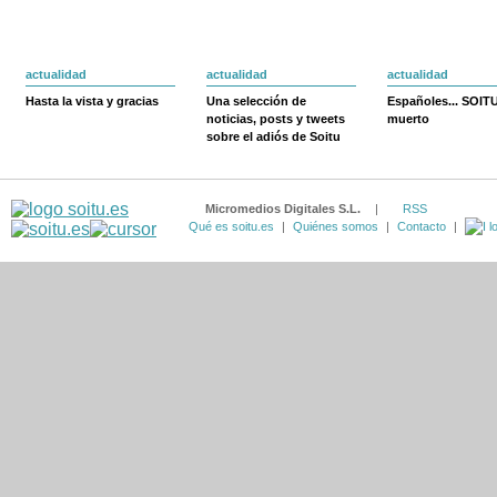
actualidad
actualidad
actualidad
Hasta la vista y gracias
Una selección de
Españoles... SOIT
noticias, posts y tweets
muerto
sobre el adiós de Soitu
Micromedios Digitales S.L.
|
RSS
Qué es soitu.es
|
Quiénes somos
|
Contacto
|