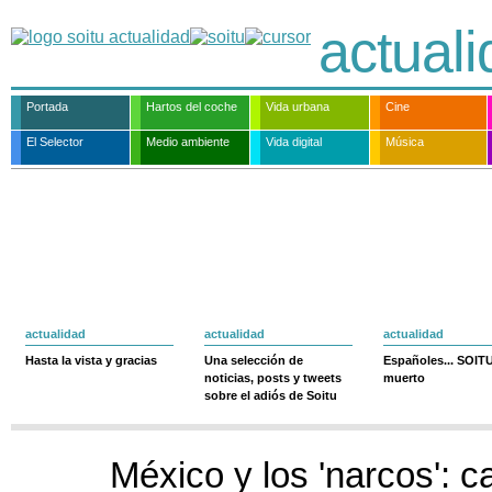
actual
Portada
Hartos del coche
Vida urbana
Cine
El Selector
Medio ambiente
Vida digital
Música
actualidad
actualidad
actualidad
Hasta la vista y gracias
Una selección de
Españoles... SOIT
noticias, posts y tweets
muerto
sobre el adiós de Soitu
México y los 'narcos': 