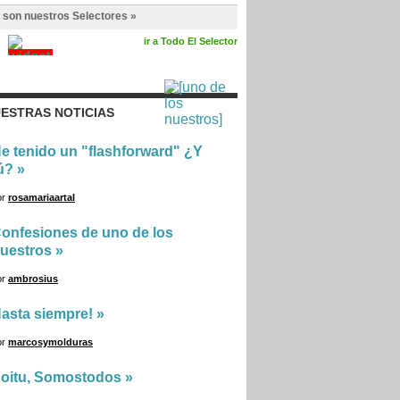
 son nuestros Selectores »
ir a Todo El Selector
ESTRAS NOTICIAS
e tenido un "flashforward" ¿Y
ú?
»
or
rosamariaartal
onfesiones de uno de los
uestros
»
or
ambrosius
asta siempre!
»
or
marcosymolduras
oitu, Somostodos
»