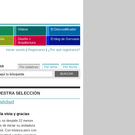
Vídeos
El Descodificador
mía
Diseño +
El blog de Gervasio
Arquitectura
Iniciar sesión
|
Registrarse
|
¿Por qué registrarse?
AR
Por palabras
Por tema
Por fecha
ESTRA SELECCIÓN
alidad
la vista y gracias
es se despide 22 meses
 de iniciar su andadura
ed. Con tristeza pero con