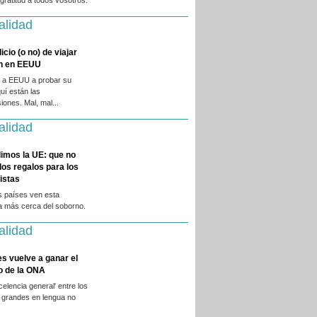
ratitud a todos vosotros.
alidad
licio (o no) de viajar
en en EEUU
 a EEUU a probar su
quí están las
iones. Mal, mal...
alidad
imos la UE: que no
 los regalos para los
istas
s países ven esta
a más cerca del soborno.
alidad
es vuelve a ganar el
o de la ONA
xcelencia general' entre los
 grandes en lengua no
.