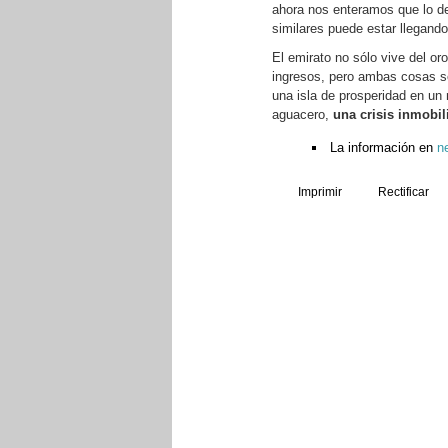
ahora nos enteramos que lo de
similares puede estar llegando 
El emirato no sólo vive del or
ingresos, pero ambas cosas s
una isla de prosperidad en un
aguacero,
una crisis inmobil
La información en
n
Imprimir
Rectificar