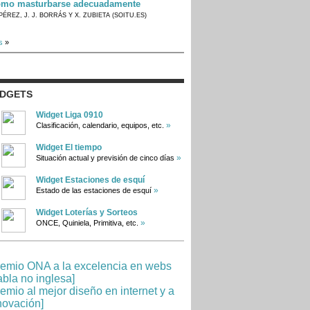
mo masturbarse adecuadamente
PÉREZ, J. J. BORRÁS Y X. ZUBIETA (SOITU.ES)
s
»
IDGETS
Widget Liga 0910
»
Clasificación, calendario, equipos, etc.
Widget El tiempo
»
Situación actual y previsión de cinco días
Widget Estaciones de esquí
»
Estado de las estaciones de esquí
Widget Loterías y Sorteos
»
ONCE, Quiniela, Primitiva, etc.