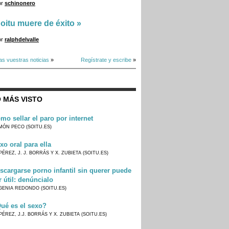
or
schinonero
oitu muere de éxito
»
or
ralphdelvalle
as vuestras noticias
»
Regístrate y escribe
»
 MÁS VISTO
mo sellar el paro por internet
MÓN PECO (SOITU.ES)
xo oral para ella
PÉREZ, J. J. BORRÁS Y X. ZUBIETA (SOITU.ES)
scargarse porno infantil sin querer puede
r útil: denúncialo
GENIA REDONDO (SOITU.ES)
ué es el sexo?
PÉREZ, J.J. BORRÁS Y X. ZUBIETA (SOITU.ES)