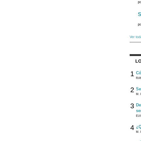
p
S
p
Ver tod
LO
1
Có
RA
2
Se
M. 
3
De
se
EU
4
¿Q
M. 