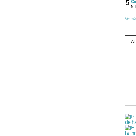
5
Có
M. 
Ver má
W