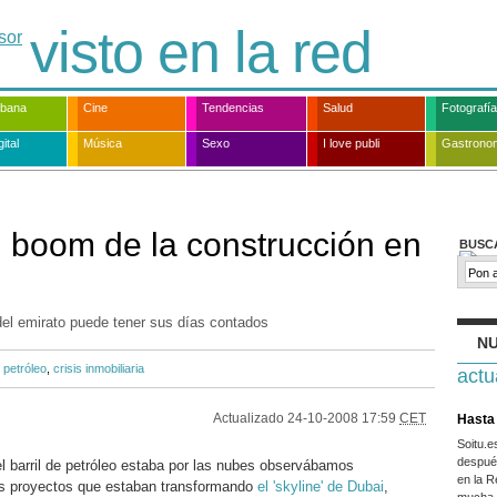
visto en la red
rbana
Cine
Tendencias
Salud
Fotografía
ital
Música
Sexo
I love publi
Gastrono
 boom de la construcción en
BUSC
 del emirato puede tener sus días contados
NU
,
petróleo
,
crisis inmobiliaria
actu
Actualizado
24-10-2008 17:59
CET
Hasta 
Soitu.
después
 el barril de petróleo estaba por las nubes observábamos
en la R
s proyectos que estaban transformando
el 'skyline' de Dubai
,