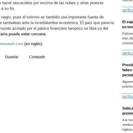
mucha g
 hacer rascacielos por encima de las nubes y otras proezas
a su fin.
actu
o negro, pues el turismo es también una importante fuente de
El sup
e tambalean ante la incertidumbre económica. El país que parecía
en tr
 mundo azotado por el pánico financiero tampoco se libra ya del
iaria puede estar cercana
.
Fuimos
tren. A
conclus
ewsweek.com
(en inglés)
actu
Guardar
Compartir
Presid
falten
period
Alguno
práctic
actu
Soitu.
premi
A la 'e
medios
inglesa