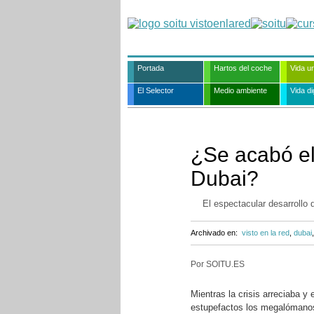
Portada
Hartos del coche
Vida u
El Selector
Medio ambiente
Vida dig
¿Se acabó el
Dubai?
El espectacular desarrollo
Archivado en:
visto en la red
,
dubai
Por SOITU.ES
Mientras la crisis arreciaba y
estupefactos los megalómano