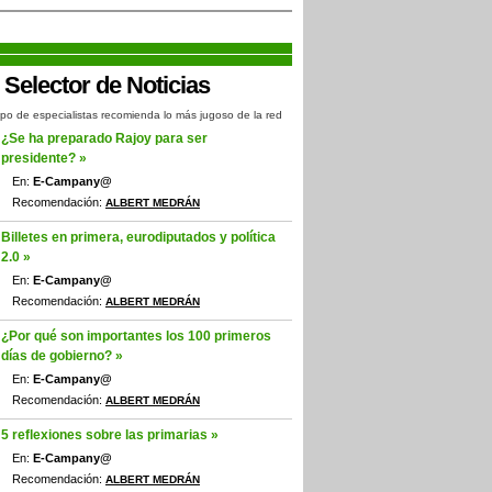
po de especialistas recomienda lo más jugoso de la red
¿Se ha preparado Rajoy para ser
presidente? »
En:
E-Campany@
Recomendación:
ALBERT MEDRÁN
Billetes en primera, eurodiputados y política
2.0 »
En:
E-Campany@
Recomendación:
ALBERT MEDRÁN
¿Por qué son importantes los 100 primeros
días de gobierno? »
En:
E-Campany@
Recomendación:
ALBERT MEDRÁN
5 reflexiones sobre las primarias »
En:
E-Campany@
Recomendación:
ALBERT MEDRÁN