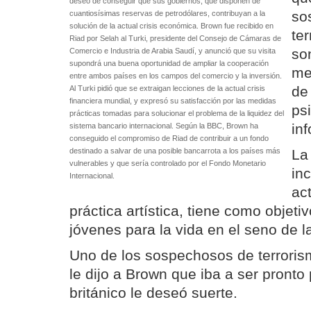
deseo de conseguir que sus gobiernos, que disponen de
so
cuantiosísimas reservas de petrodólares, contribuyan a la
solución de la actual crisis económica. Brown fue recibido en
te
Riad por Selah al Turki, presidente del Consejo de Cámaras de
so
Comercio e Industria de Arabia Saudí, y anunció que su visita
supondrá una buena oportunidad de ampliar la cooperación
me
entre ambos países en los campos del comercio y la inversión.
de
Al Turki pidió que se extraigan lecciones de la actual crisis
financiera mundial, y expresó su satisfacción por las medidas
ps
prácticas tomadas para solucionar el problema de la liquidez del
in
sistema bancario internacional. Según la BBC, Brown ha
conseguido el compromiso de Riad de contribuir a un fondo
destinado a salvar de una posible bancarrota a los países más
La
vulnerables y que sería controlado por el Fondo Monetario
in
Internacional.
ac
práctica artística, tiene como objeti
jóvenes para la vida en el seno de la
Uno de los sospechosos de terroris
le dijo a Brown que iba a ser pronto 
británico le deseó suerte.