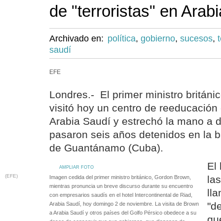
de "terroristas" en Arab
Archivado en:
política
,
gobierno
,
sucesos
,
saudí
EFE
Londres.- El primer ministro britán
visitó hoy un centro de reeducación d
Arabia Saudí y estrechó la mano a
pasaron seis años detenidos en la 
de Guantánamo (Cuba).
El 
AMPLIAR FOTO
(EFE)
las
Imagen cedida del primer ministro británico, Gordon Brown,
mientras pronuncia un breve discurso durante su encuentro
ll
con empresarios saudís en el hotel Intercontinental de Riad,
"de
Arabia Saudí, hoy domingo 2 de noviembre. La visita de Brown
a Arabia Saudí y otros países del Golfo Pérsico obedece a su
qu