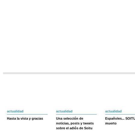
actualidad
actualidad
actualidad
Hasta la vista y gracias
Una selección de
Españoles... SOIT
noticias, posts y tweets
muerto
sobre el adiós de Soitu