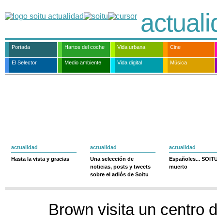
actual
Portada
Hartos del coche
Vida urbana
Cine
El Selector
Medio ambiente
Vida digital
Música
actualidad
actualidad
actualidad
Hasta la vista y gracias
Una selección de
Españoles... SOIT
noticias, posts y tweets
muerto
sobre el adiós de Soitu
Brown visita un centro 