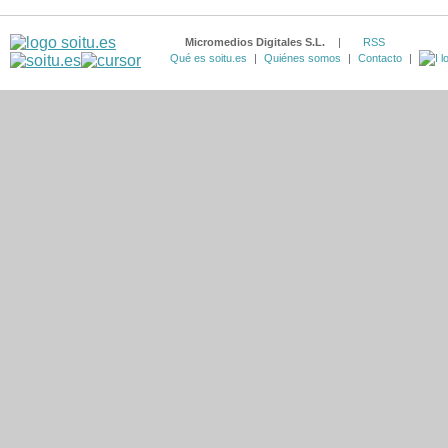
Micromedios Digitales S.L.
|
RSS
Qué es soitu.es
|
Quiénes somos
|
Contacto
|