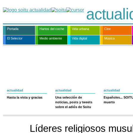
actual
Portada
Hartos del coche
Vida urbana
Cine
El Selector
Medio ambiente
Vida digital
Música
actualidad
actualidad
actualidad
Hasta la vista y gracias
Una selección de
Españoles... SOIT
noticias, posts y tweets
muerto
sobre el adiós de Soitu
Líderes religiosos mus