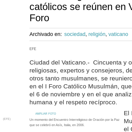
católicos se reúnen en V
Foro
Archivado en:
sociedad
,
religión
,
vaticano
EFE
Ciudad del Vaticano.- Cincuenta y 
religiosas, expertos y consejeros, de
otros tanto musulmanes, se reuniero
en el I Foro Católico Musulmán, que
el 6 de noviembre y en el que analiz
humana y el respeto recíproco.
El 
AMPLIAR FOTO
(EFE)
Mu
Un momento del Encuentro Interreligioso de Oración por la Paz
que se celebró en Asís, Italia, en 2006.
el 