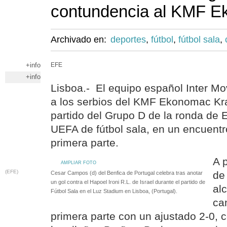
contundencia al KMF E
Archivado en:
deportes
,
fútbol
,
fútbol sala
,
+info
EFE
+info
Lisboa.- El equipo español Inter Mov
a los serbios del KMF Ekonomac Kra
partido del Grupo D de la ronda de E
UEFA de fútbol sala, en un encuent
primera parte.
A 
AMPLIAR FOTO
(EFE)
de
Cesar Campos (d) del Benfica de Portugal celebra tras anotar
un gol contra el Hapoel Ironi R.L. de Israel durante el partido de
al
Fútbol Sala en el Luz Stadium en Lisboa, (Portugal).
ca
primera parte con un ajustado 2-0, c