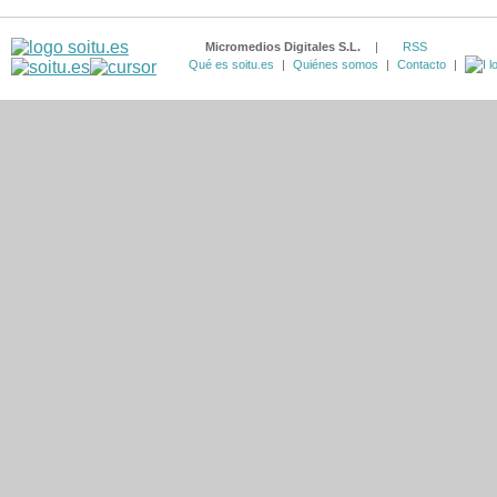
Micromedios Digitales S.L.
|
RSS
Qué es soitu.es
|
Quiénes somos
|
Contacto
|