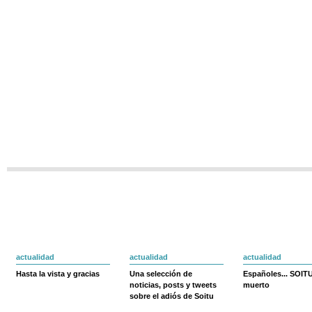
actualidad
actualidad
actualidad
Hasta la vista y gracias
Una selección de
Españoles... SOIT
noticias, posts y tweets
muerto
sobre el adiós de Soitu