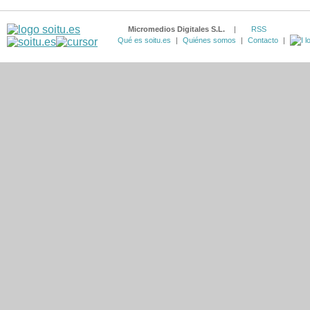
Micromedios Digitales S.L.
|
RSS
Qué es soitu.es
|
Quiénes somos
|
Contacto
|