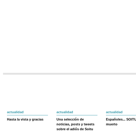
actualidad
actualidad
actualidad
Hasta la vista y gracias
Una selección de
Españoles... SOIT
noticias, posts y tweets
muerto
sobre el adiós de Soitu