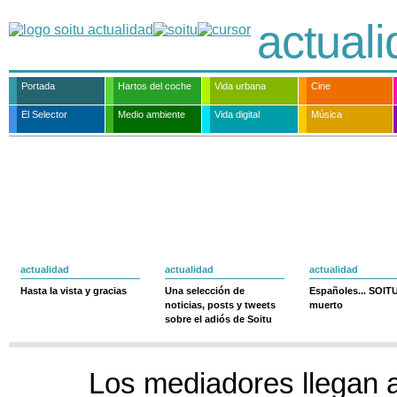
actual
Portada
Hartos del coche
Vida urbana
Cine
El Selector
Medio ambiente
Vida digital
Música
actualidad
actualidad
actualidad
Hasta la vista y gracias
Una selección de
Españoles... SOIT
noticias, posts y tweets
muerto
sobre el adiós de Soitu
Los mediadores llegan 