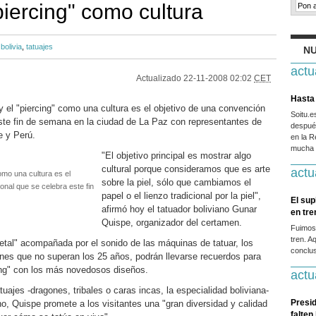
"piercing" como cultura
,
bolivia
,
tatuajes
NU
actu
Actualizado
22-11-2008 02:02
CET
Hasta 
y el "piercing" como una cultura es el objetivo de una convención
Soitu.
este fin de semana en la ciudad de La Paz con representantes de
después
le y Perú.
en la R
mucha g
"El objetivo principal es mostrar algo
cultural porque consideramos que es arte
actu
como una cultura es el
sobre la piel, sólo que cambiamos el
onal que se celebra este fin
papel o el lienzo tradicional por la piel",
El sup
afirmó hoy el tatuador boliviano Gunar
en tr
Quispe, organizador del certamen.
Fuimos
tren. A
tal" acompañada por el sonido de las máquinas de tatuar, los
conclus
enes que no superan los 25 años, podrán llevarse recuerdos para
cing" con los más novedosos diseños.
actu
uajes -dragones, tribales o caras incas, la especialidad boliviana-
Presid
 no, Quispe promete a los visitantes una "gran diversidad y calidad
falten