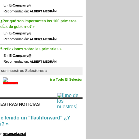
En:
E-Campany@
Recomendación:
ALBERT MEDRÁN
¿Por qué son importantes los 100 primeros
días de gobierno? »
En:
E-Campany@
Recomendación:
ALBERT MEDRÁN
5 reflexiones sobre las primarias »
En:
E-Campany@
Recomendación:
ALBERT MEDRÁN
 son nuestros Selectores »
ir a Todo El Selector
ESTRAS NOTICIAS
e tenido un "flashforward" ¿Y
ú?
»
or
rosamariaartal