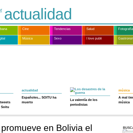
actualidad
rbana
Cine
Tendencias
Salud
Fotografía
ital
Música
Sexo
I love publi
Gastrono
actualidad
música
Españoles... SOITU ha
A mal ti
La valentía de los
 tweets
muerto
música
periodistas
 Soitu
promueve en Bolivia el
BUSC