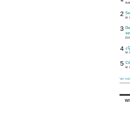
RA
2
Se
M. 
3
De
se
EU
4
¿Q
M. 
5
Có
M. 
Ver má
W