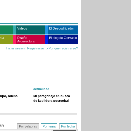
Vídeos
El Descodificador
mía
Diseño +
El blog de Gervasio
Arquitectura
Iniciar sesión
|
Registrarse
|
¿Por qué registrarse?
actualidad
empo, buena
Mi peregrinaje en busca
de la píldora postcoital
AR
Por palabras
Por tema
Por fecha