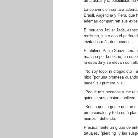
de artistas y la posibilidad de
La convención contará además 
Brasil, Argentina y Perú, que
además compartirán sus exper
El peruano Javier Jade, especi
realismo, junto con el perfora
invitados más destacados.
El chileno Pablo Suazo será e
mañana por la noche, un espe
la espalda y se elevan con ello
"No soy loco, ni drogadicto",
hizo "por una promesa cuando 
nacer" su primera hija.
"Pagué mis pecados y me relaj
quien la suspensión conlleva 
"Busco que la gente que se s
profesionales y todo está pla
hierros", defiende.
Precisamente un grupo de enf
tatuajes, "piercing" y las sus