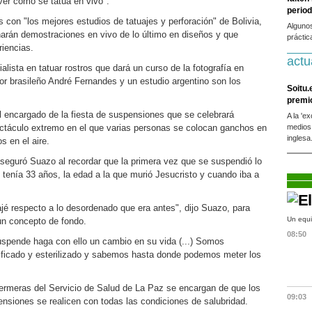
 ver cómo se tatúa en vivo".
period
con "los mejores estudios de tatuajes y perforación" de Bolivia,
Alguno
 harán demostraciones en vivo de lo último en diseños y que
práctic
iencias.
actu
alista en tatuar rostros que dará un curso de la fotografía en
dor brasileño André Fernandes y un estudio argentino son los
Soitu.
premi
l encargado de la fiesta de suspensiones que se celebrará
A la 'e
ctáculo extremo en el que varias personas se colocan ganchos en
medios
inglesa
s en el aire.
 aseguró Suazo al recordar que la primera vez que se suspendió lo
tenía 33 años, la edad a la que murió Jesucristo y cuando iba a
é respecto a lo desordenado que era antes", dijo Suazo, para
Un equi
un concepto de fondo.
08:50
uspende haga con ello un cambio en su vida (...) Somos
nificado y esterilizado y sabemos hasta donde podemos meter los
ermeras del Servicio de Salud de La Paz se encargan de que los
09:03
pensiones se realicen con todas las condiciones de salubridad.