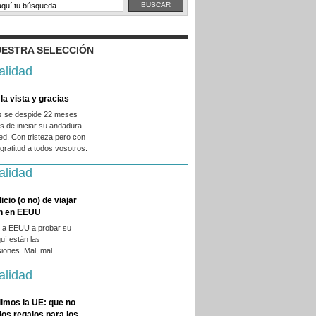
ESTRA SELECCIÓN
alidad
la vista y gracias
es se despide 22 meses
 de iniciar su andadura
ed. Con tristeza pero con
ratitud a todos vosotros.
alidad
licio (o no) de viajar
en en EEUU
 a EEUU a probar su
quí están las
iones. Mal, mal...
alidad
imos la UE: que no
 los regalos para los