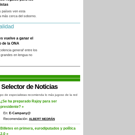
istas
s países ven esta
a más cerca del soborno.
alidad
es vuelve a ganar el
o de la ONA
xcelencia general' entre los
 grandes en lengua no
.
po de especialistas recomienda lo más jugoso de la red
¿Se ha preparado Rajoy para ser
presidente? »
En:
E-Campany@
Recomendación:
ALBERT MEDRÁN
Billetes en primera, eurodiputados y política
2.0 »