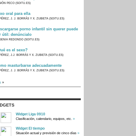
MÓN PECO (SOITU.ES)
xo oral para ella
PÉREZ, J. J. BORRÁS Y X. ZUBIETA (SOITU.ES)
scargarse porno infantil sin querer puede
r útil: denúncialo
GENIA REDONDO (SOITU.ES)
ué es el sexo?
PÉREZ, J.J. BORRÁS Y X. ZUBIETA (SOITU.ES)
mo masturbarse adecuadamente
PÉREZ, J. J. BORRÁS Y X. ZUBIETA (SOITU.ES)
s
»
IDGETS
Widget Liga 0910
»
Clasificación, calendario, equipos, etc.
Widget El tiempo
»
Situación actual y previsión de cinco días