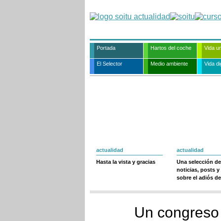
Portada
Hartos del coche
Vida u
El Selector
Medio ambiente
Vida dig
actualidad
actualidad
Hasta la vista y gracias
Una selección de
noticias, posts y
sobre el adiós de
Un congreso 