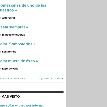
onfesiones de uno de los
uestros
»
or
ambrosius
asta siempre!
»
or
marcosymolduras
oitu, Somostodos
»
or
schinonero
oitu muere de éxito
»
or
ralphdelvalle
as vuestras noticias
»
Regístrate y escribe
»
 MÁS VISTO
mo sellar el paro por internet