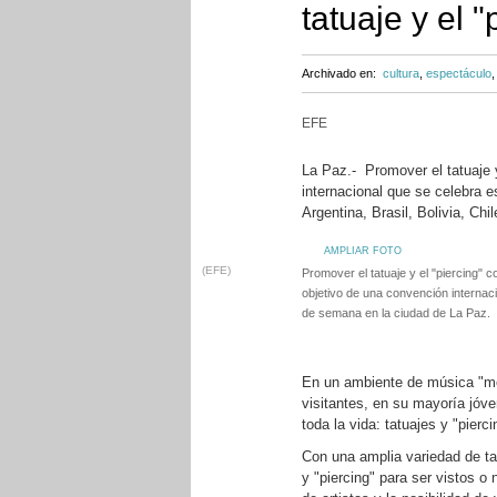
tatuaje y el 
Archivado en:
cultura
,
espectáculo
EFE
La Paz.- Promover el tatuaje 
internacional que se celebra 
Argentina, Brasil, Bolivia, Chi
AMPLIAR FOTO
(EFE)
Promover el tatuaje y el "piercing" 
objetivo de una convención internaci
de semana en la ciudad de La Paz.
En un ambiente de música "me
visitantes, en su mayoría jóv
toda la vida: tatuajes y "pier
Con una amplia variedad de tat
y "piercing" para ser vistos o