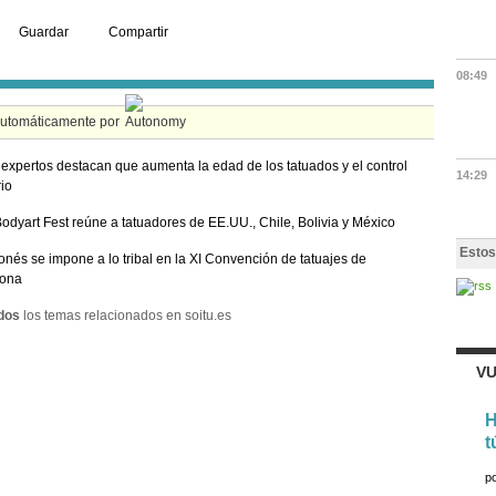
Guardar
Compartir
08:49
automáticamente por
 expertos destacan que aumenta la edad de los tatuados y el control
14:29
rio
odyart Fest reúne a tatuadores de EE.UU., Chile, Bolivia y México
Estos
onés se impone a lo tribal en la XI Convención de tatuajes de
lona
dos
los temas relacionados en soitu.es
VU
H
t
p