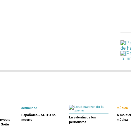
actualidad
música
Españoles... SOITU ha
A mal ti
La valentía de los
 tweets
muerto
música
periodistas
 Soitu