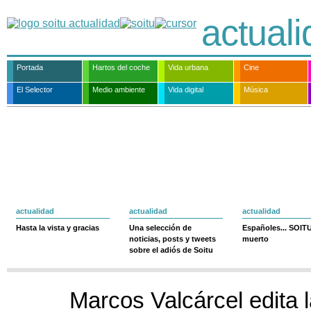
actual
Portada
Hartos del coche
Vida urbana
Cine
El Selector
Medio ambiente
Vida digital
Música
actualidad
actualidad
actualidad
Hasta la vista y gracias
Una selección de
Españoles... SOIT
noticias, posts y tweets
muerto
sobre el adiós de Soitu
Marcos Valcárcel edita l