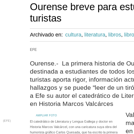
Ourense breve para est
turistas
Archivado en:
cultura
,
literatura
,
libros
,
libr
EFE
Ourense.- La primera historia de O
destinada a estudiantes de todos lo
turistas aporta rigor, información a
hallazgos y se puede "leer de un tiró
a Efe su autor el catedrático de Lite
en Historia Marcos Valcárces
Va
AMPLIAR FOTO
(EFE)
ma
El catedrático de Literatura y Lengua Gallega y doctor en
Historia Marcos Valcárcel, con una caricatura suya obra del
en
humorista gráfico Carlos Quesada, que ha escrito la primera