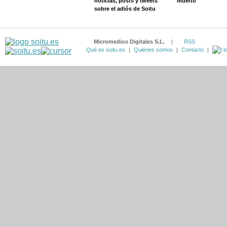
noticias, posts y tweets
muerto
sobre el adiós de Soitu
Micromedios Digitales S.L.
|
RSS
Qué es soitu.es
|
Quiénes somos
|
Contacto
|