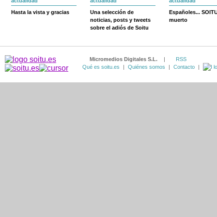
actualidad
actualidad
actualidad
Hasta la vista y gracias
Una selección de
Españoles... SOIT
noticias, posts y tweets
muerto
sobre el adiós de Soitu
Micromedios Digitales S.L.
|
RSS
Qué es soitu.es
|
Quiénes somos
|
Contacto
|