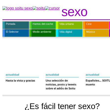
sexo
Portada
Hartos del coche
Vida urbana
Cine
El Selector
Medio ambiente
Vida digital
Música
actualidad
actualidad
actualidad
Hasta la vista y gracias
Una selección de
Españoles... SOIT
noticias, posts y tweets
muerto
sobre el adiós de Soitu
¿Es fácil tener sexo?