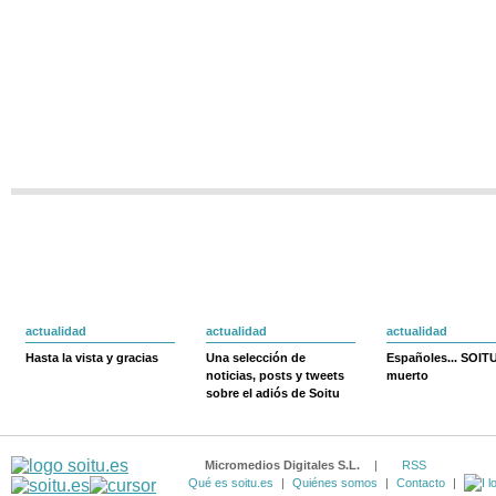
actualidad
actualidad
actualidad
Hasta la vista y gracias
Una selección de
Españoles... SOIT
noticias, posts y tweets
muerto
sobre el adiós de Soitu
Micromedios Digitales S.L.
|
RSS
Qué es soitu.es
|
Quiénes somos
|
Contacto
|