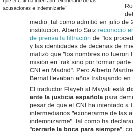
que el CNI ha intentado "exonerarle de las
Ro
acusaciones e indemnizarle"
de
medio, tal como admitió en julio de 2
institución. Alberto Saiz
reconoció e
de prensa la filtración
de "los proced
y las identidades de decenas de m
matizó que "los nombres no fueron fi
misión en Irak sino por formar parte 
CNI en Madrid". Pero Alberto Martín
Bernal llevaban años trabajando en 
El traductor Flayeh al Mayali está
di
ante la justicia española
para demo
pesar de que el CNI ha intentado a 
intermediarios "exonerarme de las 
indemnizarme", tal como ha declar
"
cerrarle la boca para siempre
", c