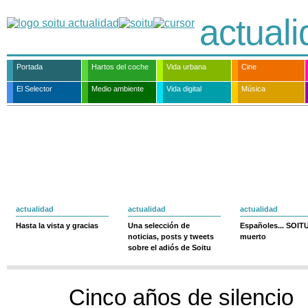
actual
Portada
Hartos del coche
Vida urbana
Cine
El Selector
Medio ambiente
Vida digital
Música
actualidad
actualidad
actualidad
Hasta la vista y gracias
Una selección de
Españoles... SOIT
noticias, posts y tweets
muerto
sobre el adiós de Soitu
Cinco años de silencio