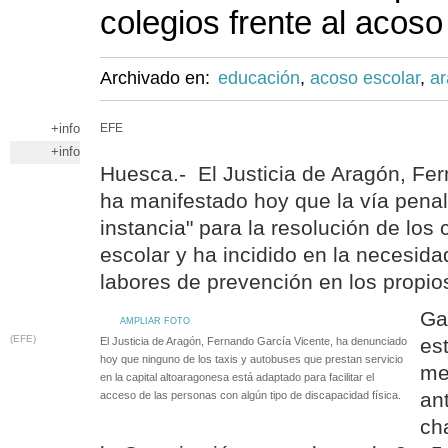
colegios frente al acoso
Archivado en:
educación
,
acoso escolar
,
a
+info
EFE
+info
Huesca.- El Justicia de Aragón, Fe
ha manifestado hoy que la vía penal
instancia" para la resolución de los
escolar y ha incidido en la necesida
labores de prevención en los propio
Ga
AMPLIAR FOTO
(EFE)
es
El Justicia de Aragón, Fernando García Vicente, ha denunciado
hoy que ninguno de los taxis y autobuses que prestan servicio
me
en la capital altoaragonesa está adaptado para facilitar el
an
acceso de las personas con algún tipo de discapacidad física.
ch