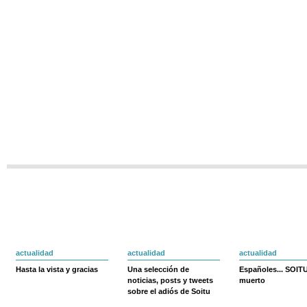
actualidad
actualidad
actualidad
Hasta la vista y gracias
Una selección de
Españoles... SOIT
noticias, posts y tweets
muerto
sobre el adiós de Soitu