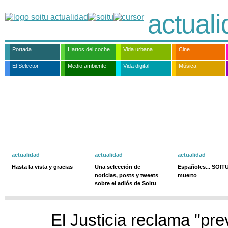
actual
Portada
Hartos del coche
Vida urbana
Cine
El Selector
Medio ambiente
Vida digital
Música
actualidad
actualidad
actualidad
Hasta la vista y gracias
Una selección de
Españoles... SOIT
noticias, posts y tweets
muerto
sobre el adiós de Soitu
El Justicia reclama "pre