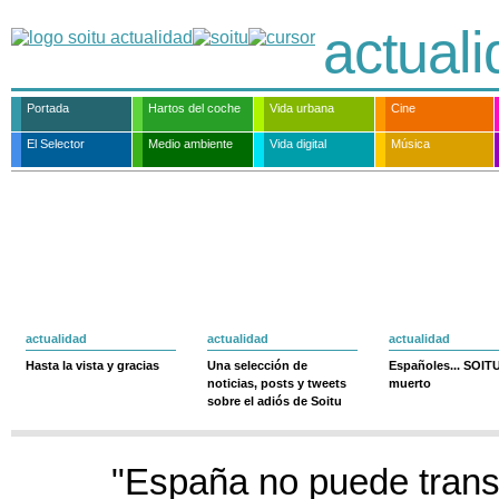
actual
Portada
Hartos del coche
Vida urbana
Cine
El Selector
Medio ambiente
Vida digital
Música
actualidad
actualidad
actualidad
Hasta la vista y gracias
Una selección de
Españoles... SOIT
noticias, posts y tweets
muerto
sobre el adiós de Soitu
"España no puede tran