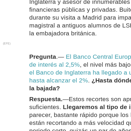
Inglaterra y asesor de innumerables 
financieras públicas y privadas. Buit
durante su visita a Madrid para impa
magistral a antiguos alumnos de LSE
la embajadora británica.
(EFE)
Pregunta
.—
El Banco Central Europ
de interés al 2,5%
, el nivel más baj
el Banco de Inglaterra ha llegado a
hasta alcanzar el 2%
.
¿Hasta dónde
la bajada?
Respuesta.
—Estos recortes son ap
suficientes.
Llegaremos al tipo de 
parecer, bastante rápido porque los
están recortando a más velocidad q
periodo corto, quizás un par de año