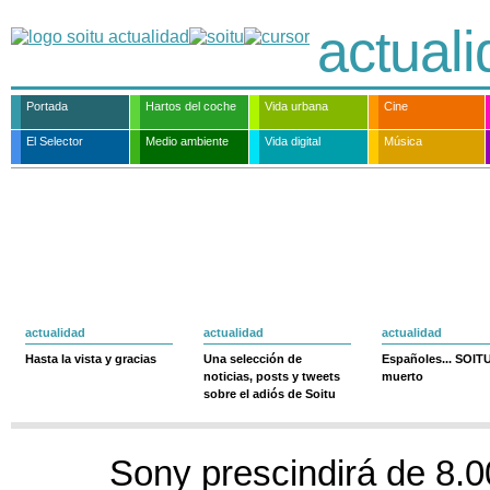
actual
Portada
Hartos del coche
Vida urbana
Cine
El Selector
Medio ambiente
Vida digital
Música
actualidad
actualidad
actualidad
Hasta la vista y gracias
Una selección de
Españoles... SOIT
noticias, posts y tweets
muerto
sobre el adiós de Soitu
Sony prescindirá de 8.