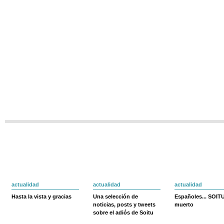
actualidad
actualidad
actualidad
Hasta la vista y gracias
Una selección de
Españoles... SOIT
noticias, posts y tweets
muerto
sobre el adiós de Soitu