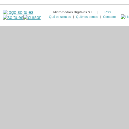
Micromedios Digitales S.L.
|
RSS
Qué es soitu.es
|
Quiénes somos
|
Contacto
|