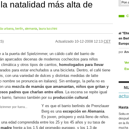
 la natalidad más alta de
C
ida urbana
,
berlín
,
alemania
,
laura lucchini
al "El
en Berl
S)
Actualizado
10-12-2008 12:13
CET
Europa
por
An
la puerta del Spielzimmer, un cálido café del barrio de
tán aparcados decenas de modernos cochecitos para niños
Ve
climática y otros tipos de carritos,
homologados para llevar
Es
rados para estar enchufados a una bicicleta. Dentro, el café tiene
inés, con una variedad de dulces y distintas medidas de latte
 nombre se pronuncia en italiano). Sin embargo, la peña no es
ien una
mezcla de mamás que amamantan, niños que gritan y
NU
losos padres que charlan entre ellos
. La escena se repite igual
actu
te barrio, famoso también por su
producción cultural
.
Y es que el barrio berlinés de Prenzlauer
lzimmer por fuera...
Hasta 
Berg es una
excepción en Alemania
.
Soitu.
Es joven, próspero y está lleno de niños.
después
 una edad comprendida entre los 25 y los 45 años y su tasa de
en la R
r madre
frente a los 1,5 del promedio europeo, y los 1,3 de
mucha g