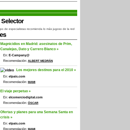
po de especialistas recomienda lo más jugoso de la red
jes
Magnicidios en Madrid: asesinatos de Prim,
Canalejas, Dato y Carrero Blanco »
En:
E-Campany@
Recomendación:
ALBERT MEDRÁN
Los mejores destinos para el 2010 »
En:
elpais.com
Recomendación:
MAMI
El viaje perpetuo »
En:
elcomerciodigital.com
Recomendación:
ÓSCAR
Ofertas y planes para una Semana Santa en
crisis »
En:
elpais.com
Recomendación:
MAMI