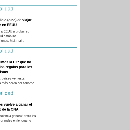
alidad
licio (o no) de viajar
en en EEUU
 a EEUU a probar su
quí están las
iones. Mal, mal...
alidad
imos la UE: que no
 los regalos para los
istas
s países ven esta
a más cerca del soborno.
alidad
es vuelve a ganar el
o de la ONA
xcelencia general' entre los
 grandes en lengua no
.