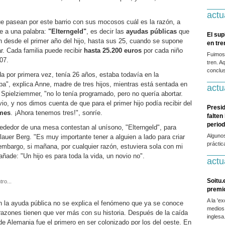
actu
ue pasean por este barrio con sus mocosos cuál es la razón, a
e a una palabra:
"Elterngeld"
, es decir las
ayudas públicas
que
El sup
en desde el primer año del hijo, hasta sus 25, cuando se supone
en tr
r. Cada familia puede recibir
hasta 25.200 euros
por cada niño
Fuimos
07.
tren. A
conclus
por primera vez, tenía 26 años, estaba todavía en la
ba", explica Anne, madre de tres hijos, mientras está sentada en
actu
 Spielziemmer, "no lo tenía programado, pero no quería abortar.
o, y nos dimos cuenta de que para el primer hijo podía recibir del
Presid
 mes
. ¡Ahora tenemos tres!", sonríe.
falten
period
rededor de una mesa contestan al unísono, "Elterngeld", para
Alguno
auer Berg. "Es muy importante tener a alguien a lado para criar
práctic
 embargo, si mañana, por cualquier razón, estuviera sola con mi
añade: "Un hijo es para toda la vida, un novio no".
actu
Soitu.
ro...
premi
A la 'e
 la ayuda pública no se explica el fenómeno que ya se conoce
medios
 razones tienen que ver más con su historia. Después de la caída
inglesa
 de Alemania fue el primero en ser colonizado por los del oeste. En