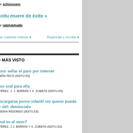
or
schinonero
oitu muere de éxito
»
or
ralphdelvalle
as vuestras noticias
»
Regístrate y escribe
»
 MÁS VISTO
mo sellar el paro por internet
MÓN PECO (SOITU.ES)
xo oral para ella
PÉREZ, J. J. BORRÁS Y X. ZUBIETA (SOITU.ES)
scargarse porno infantil sin querer puede
r útil: denúncialo
GENIA REDONDO (SOITU.ES)
ué es el sexo?
PÉREZ, J.J. BORRÁS Y X. ZUBIETA (SOITU.ES)