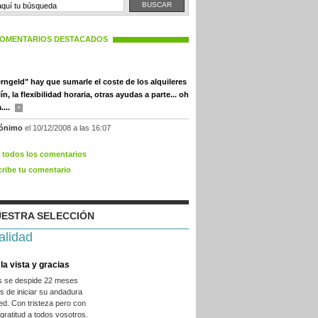
OMENTARIOS DESTACADOS
terngeld" hay que sumarle el coste de los alquileres
ín, la flexibilidad horaria, otras ayudas a parte... oh
....
+
ónimo
el 10/12/2008 a las 16:07
r todos los comentarios
cribe tu comentario
ESTRA SELECCIÓN
alidad
la vista y gracias
es se despide 22 meses
 de iniciar su andadura
ed. Con tristeza pero con
ratitud a todos vosotros.