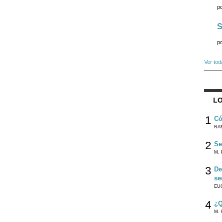
p
S
p
Ver tod
LO
1
Có
RA
2
Se
M. 
3
De
se
EU
4
¿Q
M. 