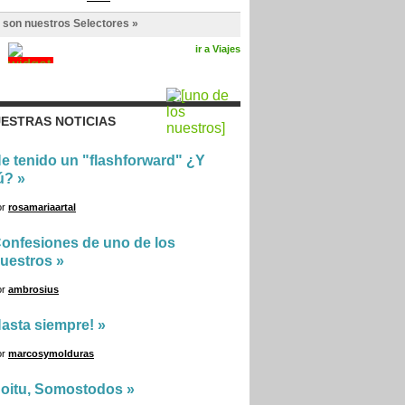
 son nuestros Selectores »
ir a Viajes
ESTRAS NOTICIAS
e tenido un "flashforward" ¿Y
ú?
»
or
rosamariaartal
onfesiones de uno de los
uestros
»
or
ambrosius
asta siempre!
»
or
marcosymolduras
oitu, Somostodos
»