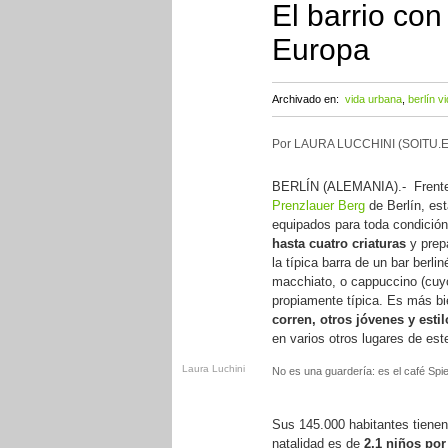
El barrio con
Europa
Archivado en:
vida urbana
,
berlín v
Por LAURA LUCCHINI (SOITU.E
BERLÍN (ALEMANIA).- Frente a 
Prenzlauer Berg
de Berlín, es
equipados para toda condición 
hasta cuatro criaturas
y prepa
la típica barra de un bar berl
macchiato, o cappuccino (cuyo
propiamente típica. Es más b
corren, otros jóvenes y esti
en varios otros lugares de es
Laura Luchini
No es una guardería: es el café Spie
Sus 145.000 habitantes tienen
natalidad es de
2,1 niños po