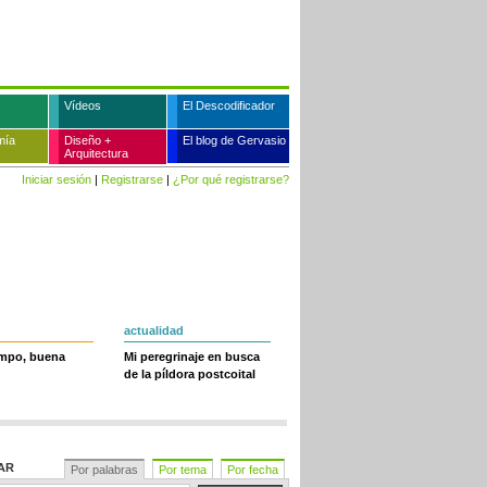
Vídeos
El Descodificador
mía
Diseño +
El blog de Gervasio
Arquitectura
Iniciar sesión
|
Registrarse
|
¿Por qué registrarse?
actualidad
empo, buena
Mi peregrinaje en busca
de la píldora postcoital
AR
Por palabras
Por tema
Por fecha