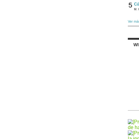
5
Có
M. 
Ver má
W