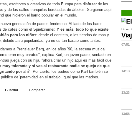
istas, escritores y creativos de toda Europa para disfrutar de los
as y de las calles tranquilas bordeadas de árboles. Surgieron aquí
nd que hicieron el barrio popular en el mundo.
 nueva generación de padres fenómeno. Al lado de los bares
as de cafés como el Spielzimmer.
Y es más, todo lo que existe
Un equi
Via
mbién para los niños:
desde el dentista, a las tiendas de ropa y
e, debido a su popularidad, ya no es tan barato como antes.
07:51
damos a Prenzlauer Berg, en los años ’90, la escena musical
leres eran muy baratos", explica Karl, un joven padre, sentado en
ntras juega con su hija, "ahora criar un hijo aquí es más fácil que
s muy tolerante y si vas al restaurante nadie se queja de que
gritando por ahí
". Por cierto: los padres como Karl también se
14:13
público de 'paternidad' en el trabajo, igual que las madres.
Guardar
Compartir
13:23
13:58