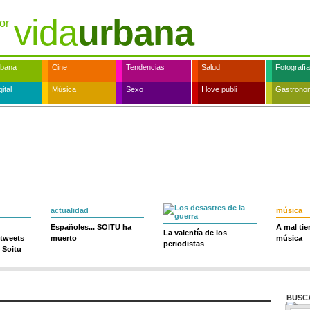
vida
urbana
rbana
Cine
Tendencias
Salud
Fotografía
ital
Música
Sexo
I love publi
Gastrono
actualidad
música
Españoles... SOITU ha
A mal ti
La valentía de los
 tweets
muerto
música
periodistas
 Soitu
BUSC