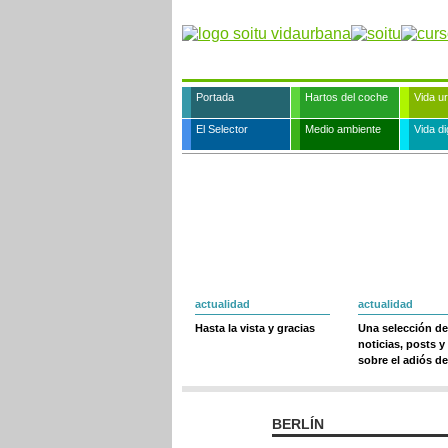
Portada
Hartos del coche
Vida u
El Selector
Medio ambiente
Vida dig
actualidad
actualidad
Hasta la vista y gracias
Una selección de
noticias, posts y
sobre el adiós de
BERLÍN