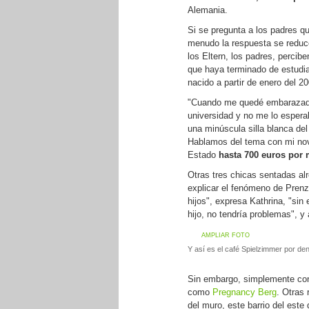
Alemania.
Si se pregunta a los padres q
menudo la respuesta se reduc
los Eltern, los padres, percib
que haya terminado de estudia
nacido a partir de enero del 20
"Cuando me quedé embarazada 
universidad y no me lo espera
una minúscula silla blanca del
Hablamos del tema con mi novi
Estado
hasta 700 euros por
Otras tres chicas sentadas al
explicar el fenómeno de Prenzl
hijos", expresa Kathrina, "sin
hijo, no tendría problemas", y 
AMPLIAR FOTO
Y así es el café Spielzimmer por dent
Sin embargo, simplemente con
como
Pregnancy Berg
. Otras
del muro, este barrio del este