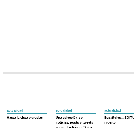
actualidad
actualidad
actualidad
Hasta la vista y gracias
Una selección de
Españoles... SOIT
noticias, posts y tweets
muerto
sobre el adiós de Soitu