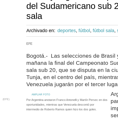
del Sudamericano sub 2
sala
Archivado en:
deportes
,
fútbol
,
fútbol sala
,
EFE
Bogotá.- Las selecciones de Brasil 
mañana la final del Campeonato Su
sala sub 20, que se disputa en la c
Tunja, en el centro del país, mientr
Venezuela jugarán por el tercer luga
Arg
AMPLIAR FOTO
(EFE)
par
Por Argentina anotaron Franco Antonelli y Martín Persec en dos
oportunidades, mientras que Venezuela descontó por
im
intermedio de Roberto Ramos quien hizo los dos goles.
se