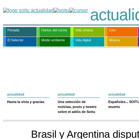
actual
Portada
Hartos del coche
Vida urbana
Cine
El Selector
Medio ambiente
Vida digital
Música
actualidad
actualidad
actualidad
Hasta la vista y gracias
Una selección de
Españoles... SOIT
noticias, posts y tweets
muerto
sobre el adiós de Soitu
Brasil y Argentina disput