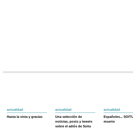
actualidad
actualidad
actualidad
Hasta la vista y gracias
Una selección de
Españoles... SOIT
noticias, posts y tweets
muerto
sobre el adiós de Soitu