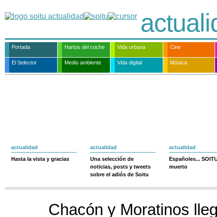
actual
Portada
Hartos del coche
Vida urbana
Cine
El Selector
Medio ambiente
Vida digital
Música
actualidad
actualidad
actualidad
Hasta la vista y gracias
Una selección de
Españoles... SOIT
noticias, posts y tweets
muerto
sobre el adiós de Soitu
Chacón y Moratinos lleg