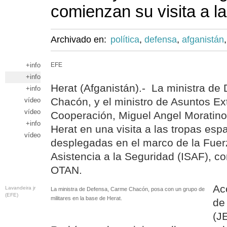
comienzan su visita a la
Archivado en:
política
,
defensa
,
afganistán
+info
EFE
+info
Herat (Afganistán).- La ministra de
+info
Chacón, y el ministro de Asuntos Ext
vídeo
vídeo
Cooperación, Miguel Angel Moratinos
+info
Herat en una visita a las tropas esp
vídeo
desplegadas en el marco de la Fuer
Asistencia a la Seguridad (ISAF), c
OTAN.
Ac
Lavandeira jr
La ministra de Defensa, Carme Chacón, posa con un grupo de
(EFE)
militares en la base de Herat.
de
(J