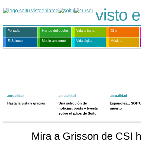
visto e
Portada
Hartos del coche
Vida urbana
Cine
El Selector
Medio ambiente
Vida digital
Música
actualidad
actualidad
actualidad
Hasta la vista y gracias
Una selección de
Españoles... SOIT
noticias, posts y tweets
muerto
sobre el adiós de Soitu
Mira a Grisson de CSI 