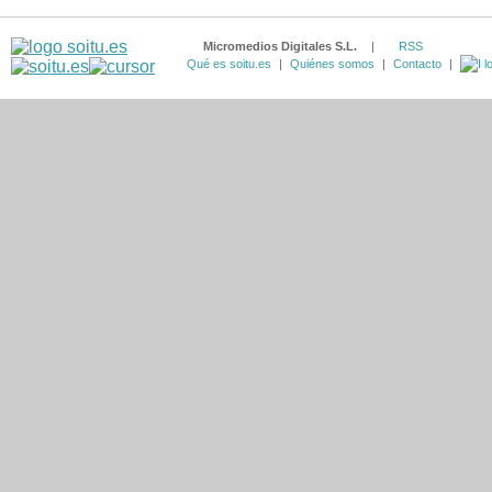
Micromedios Digitales S.L.
|
RSS
Qué es soitu.es
|
Quiénes somos
|
Contacto
|