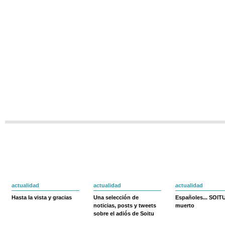
actualidad
actualidad
actualidad
Hasta la vista y gracias
Una selección de
Españoles... SOIT
noticias, posts y tweets
muerto
sobre el adiós de Soitu